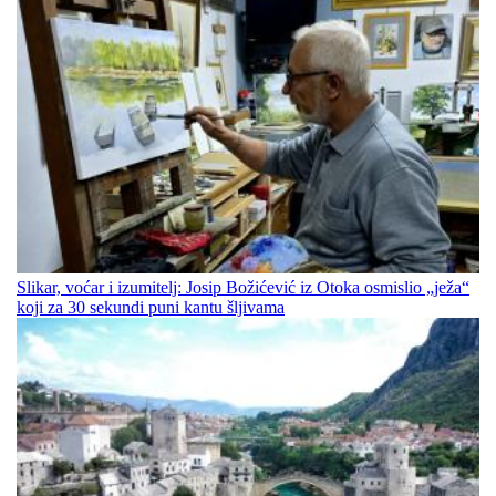
Slikar, voćar i izumitelj: Josip Božićević iz Otoka osmislio „ježa“
koji za 30 sekundi puni kantu šljivama