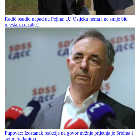
Radić osudio napad na Pejina: „U Osijeku nema i ne smije biti
mjesta za nasilje“
Pupovac: Izostanak reakcije na govor mržnje prijetnja je Srbima i
svim građanima