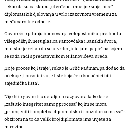
rekao da su na skupu „utvrđene temeljne smjernice”
diplomatskih djelovanja u vrlo izazovnom vremenu za
međunarodne odnose.
Govoreći o pitanju imenovanja veleposlanika, predmetu
višegodišnjih nesuglasica Pantovčaka i Banskih dvora,
ministar je rekao da se utvrdio „inicijalni papir” na kojem
se sada radi s predstavnikom Milanovićeva ureda.
„To je proces koji traje”, rekao je Grlić Radman, pa dodao da
očekuje „konsolidiranje liste koja će u konačnici biti
zajednička lista”.
Nije htio govoriti o detaljima razgovora kako bi se
„zaštitio integritet samog procesa” kojim se mora
„promijeniti kompletna diplomatska i konzularna mreža” s
obzirom na to da velik broj diplomata ima uvjete za
mirovinu.