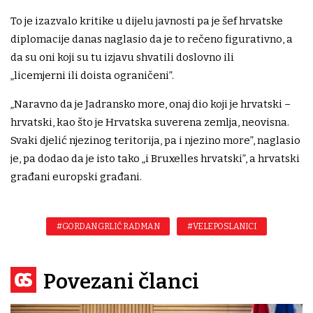
To je izazvalo kritike u dijelu javnosti pa je šef hrvatske
diplomacije danas naglasio da je to rečeno figurativno, a
da su oni koji su tu izjavu shvatili doslovno ili
„licemjerni ili doista ograničeni”.
„Naravno da je Jadransko more, onaj dio koji je hrvatski –
hrvatski, kao što je Hrvatska suverena zemlja, neovisna.
Svaki djelić njezinog teritorija, pa i njezino more”, naglasio
je, pa dodao da je isto tako „i Bruxelles hrvatski”, a hrvatski
građani europski građani.
#GORDAN GRLIĆ RADMAN
#VELEPOSLANICI
Povezani članci