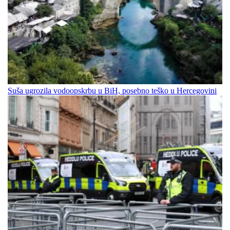
Suša ugrozila vodoopskrbu u BiH, posebno teško u Hercegovini