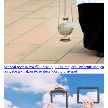
Skandal potresa Požešku biskupiju: Osumnjičeni svećenik udaljen
iz službe tek nakon što je slučaj dospio u javnost