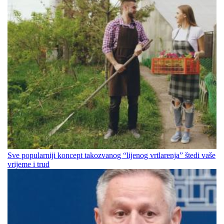
Sve popularniji koncept takozvanog “lijenog vrtlarenja” štedi vaše
vrijeme i trud