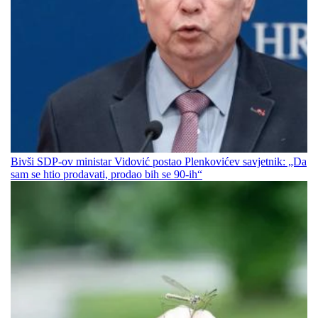
Bivši SDP-ov ministar Vidović postao Plenkovićev savjetnik: „Da
sam se htio prodavati, prodao bih se 90-ih“