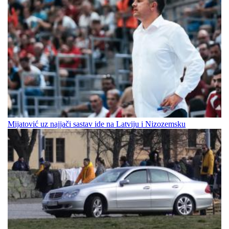
Mijatović uz najjači sastav ide na Latviju i Nizozemsku