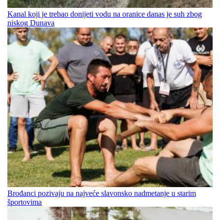
Kanal koji je trebao donijeti vodu na oranice danas je suh zbog
niskog Dunava
Brođanci pozivaju na najveće slavonsko nadmetanje u starim
športovima