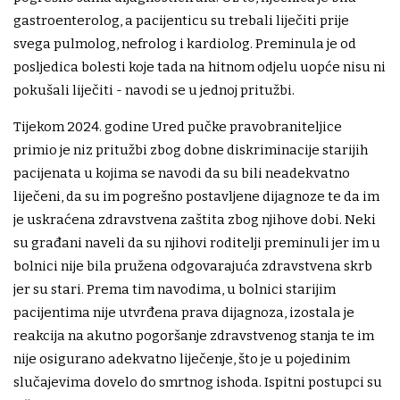
gastroenterolog, a pacijenticu su trebali liječiti prije
svega pulmolog, nefrolog i kardiolog. Preminula je od
posljedica bolesti koje tada na hitnom odjelu uopće nisu ni
pokušali liječiti - navodi se u jednoj pritužbi.
Tijekom 2024. godine Ured pučke pravobraniteljice
primio je niz pritužbi zbog dobne diskriminacije starijih
pacijenata u kojima se navodi da su bili neadekvatno
liječeni, da su im pogrešno postavljene dijagnoze te da im
je uskraćena zdravstvena zaštita zbog njihove dobi. Neki
su građani naveli da su njihovi roditelji preminuli jer im u
bolnici nije bila pružena odgovarajuća zdravstvena skrb
jer su stari. Prema tim navodima, u bolnici starijim
pacijentima nije utvrđena prava dijagnoza, izostala je
reakcija na akutno pogoršanje zdravstvenog stanja te im
nije osigurano adekvatno liječenje, što je u pojedinim
slučajevima dovelo do smrtnog ishoda. Ispitni postupci su