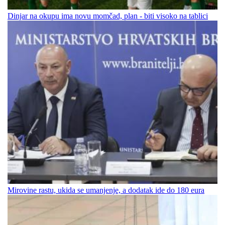
Dinjar na okupu ima novu momčad, plan - biti visoko na tablici
Mirovine rastu, ukida se umanjenje, a dodatak ide do 180 eura