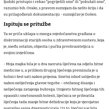
ljudski pristupio i rekao "pogriješili smo" ili "pokušali smo",
razumio bih. Ovako, s pravom sumnjam da nešto kriju i da
su prilagođavali dokumentaciju - sumnjičav je Došen.
Ispituju se pritužbe
Ta se priča uklapa u mnoga svjedočanstva građana o
diskriminaciji starijih osoba u zdravstvenom sustavu, koja
je, među ostalim, objavila i pučka prvobraniteljica u
svojim izvješćima.
- Moja majka bila je u dva navrata liječena na odjelu hitne
medicine u, a prilikom drugog liječenja preminula je u
bolnici šest sati nakon prijema. Smrtni ishod uslijedio je
nakon neliječenja glavne tegobe – otežanog disanja i
neliječenja zatajenja bubrega. Umjesto hitnog liječenja tih
opasnih i smrtonosnih bolesti, liječnica se prihvatila
liječenja tada manje bitne dehidracije koju je vjerojatno
pogrešno sama dijagnosticirala. Uz to, liječnica je bila