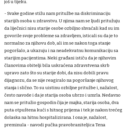
još u tijeku.
- Svake godine stižu nam pritužbe na diskriminaciju
starijih osoba u zdravstvu. U njima nam se ljudi pritužuju
da liječnici nisu starije osobe ozbiljno shvaćali kad su im
govorile svoje probleme sa zdravljem, isticali su da je to
normalno za njihovu dob, ali im se nakon toga stanje
pogoršalo, a ukazuju i na neadekvatnu komunikaciju sa
starijim pacijentima. Neki građani ističu da je njihovim
članovima obitelji bila uskraćena zdravstvena skrb
upravo zato što su starije dobi, da nisu dobili pravu
dijagnozu, da se nije reagiralo na pogoršanje njihovog
stanja i slično. To su uistinu ozbiljne pritužbe i, nažalost,
često navode i da je starija osoba ubrzo i umrla. Nedavno
nam se pritužio gospodin čija je majka, starija osoba, dva
puta otpuštena kući s hitnog prijema i tek je nakon trećeg
dolaska na hitnu hospitalizirana. I ona je, nažalost,
preminula - navodi pučka pravobraniteljica Tena