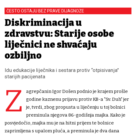
ČESTO OSTAJU BEZ PRAVE DIJAGNOZE
Diskriminacija u
zdravstvu: Starije osobe
liječnici ne shvaćaju
ozbiljno
Idu edukacije liječnika i sestara protiv “otpisivanja”
starijih pacijenata
Z
agrepčanin Igor Došen podnio je krajem prošle
godine kaznenu prijavu protiv KB-a "Sv. Duh" jer
je, tvrdi, zbog propusta u liječenju u toj bolnici
preminula njegova 86-godišnja majka. Kako je
posvjedočio, majka mu je na hitni prijem te bolnice
zaprimljena s upalom pluća, a preminula je dva dana