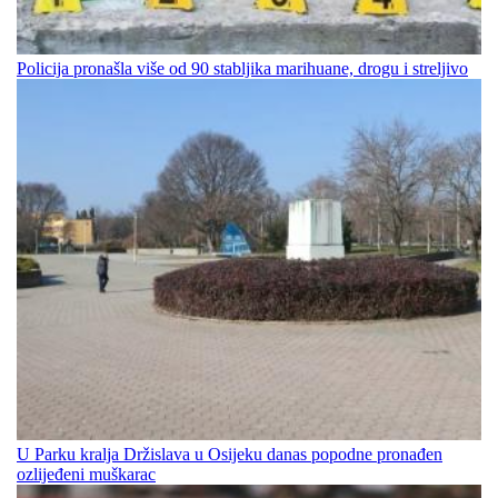
Policija pronašla više od 90 stabljika marihuane, drogu i streljivo
U Parku kralja Držislava u Osijeku danas popodne pronađen
ozlijeđeni muškarac