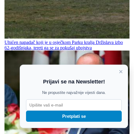
Uhićen napadač koji je u osječkom Parku kralja Držislava izbo
62-godišnjaka, tereti ga se za pokušaj ubojstva
×
Prijavi se na Newsletter!
Ne propustite najvažnije vijesti dana.
Pretplati se