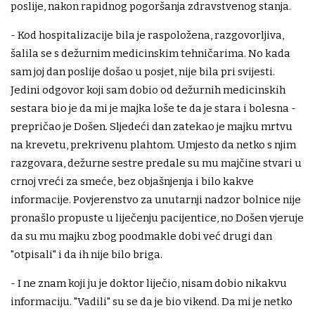
poslije, nakon rapidnog pogoršanja zdravstvenog stanja.
- Kod hospitalizacije bila je raspoložena, razgovorljiva,
šalila se s dežurnim medicinskim tehničarima. No kada
sam joj dan poslije došao u posjet, nije bila pri svijesti.
Jedini odgovor koji sam dobio od dežurnih medicinskih
sestara bio je da mi je majka loše te da je stara i bolesna -
prepričao je Došen. Sljedeći dan zatekao je majku mrtvu
na krevetu, prekrivenu plahtom. Umjesto da netko s njim
razgovara, dežurne sestre predale su mu majčine stvari u
crnoj vreći za smeće, bez objašnjenja i bilo kakve
informacije. Povjerenstvo za unutarnji nadzor bolnice nije
pronašlo propuste u liječenju pacijentice, no Došen vjeruje
da su mu majku zbog poodmakle dobi već drugi dan
"otpisali" i da ih nije bilo briga.
- I ne znam koji ju je doktor liječio, nisam dobio nikakvu
informaciju. "Vadili" su se da je bio vikend. Da mi je netko