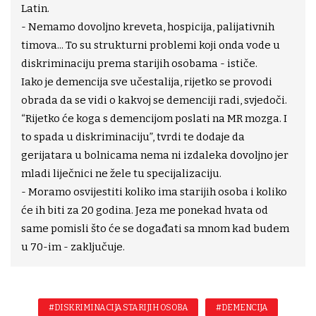
Latin.
- Nemamo dovoljno kreveta, hospicija, palijativnih
timova... To su strukturni problemi koji onda vode u
diskriminaciju prema starijih osobama - ističe.
Iako je demencija sve učestalija, rijetko se provodi
obrada da se vidi o kakvoj se demenciji radi, svjedoči.
“Rijetko će koga s demencijom poslati na MR mozga. I
to spada u diskriminaciju”, tvrdi te dodaje da
gerijatara u bolnicama nema ni izdaleka dovoljno jer
mladi liječnici ne žele tu specijalizaciju.
- Moramo osvijestiti koliko ima starijih osoba i koliko
će ih biti za 20 godina. Jeza me ponekad hvata od
same pomisli što će se događati sa mnom kad budem
u 70-im - zaključuje.
#DISKRIMINACIJA STARIJIH OSOBA
#DEMENCIJA