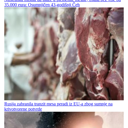
35.000 eura: Osumnjičen 43-godišnji Čeh
Rusija zabranila tranzit mesa peradi iz EU-a zbog sumnje na
krivotvorene potvrde