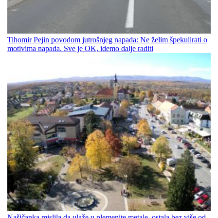
Tihomir Pejin povodom jutrošnjeg napada: Ne želim špekulirati o
motivima napada. Sve je OK, idemo dalje raditi
Našičanka mislila da ulaže u plemenite metale, ostala bez više od