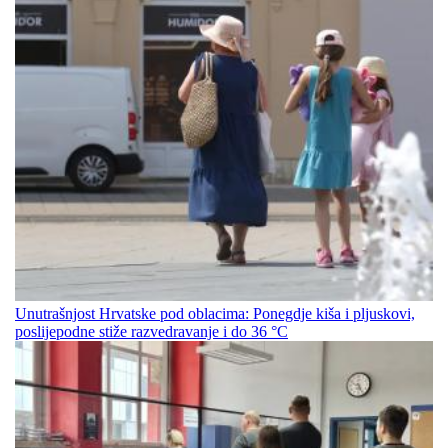
Unutrašnjost Hrvatske pod oblacima: Ponegdje kiša i pljuskovi,
poslijepodne stiže razvedravanje i do 36 °C