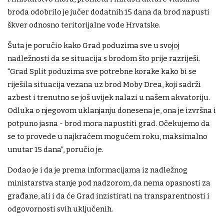
broda odobrilo je jučer dodatnih 15 dana da brod napusti
škver odnosno teritorijalne vode Hrvatske.
Šuta je poručio kako Grad poduzima sve u svojoj
nadležnosti da se situacija s brodom što prije razriješi.
"Grad Split poduzima sve potrebne korake kako bi se
riješila situacija vezana uz brod Moby Drea, koji sadrži
azbest i trenutno se još uvijek nalazi u našem akvatoriju.
Odluka o njegovom uklanjanju donesena je, ona je izvršna i
potpuno jasna - brod mora napustiti grad. Očekujemo da
se to provede u najkraćem mogućem roku, maksimalno
unutar 15 dana”, poručio je.
Dodao je i da je prema informacijama iz nadležnog
ministarstva stanje pod nadzorom, da nema opasnosti za
građane, ali i da će Grad inzistirati na transparentnosti i
odgovornosti svih uključenih.