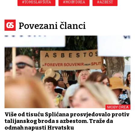
#TOMISLAV ŠUTA
#MOBY DREA
#AZBEST
Povezani članci
MOBY DREA
Više od tisuću Splićana prosvjedovalo protiv
talijanskog broda s azbestom. Traže da
odmah napusti Hrvatsku