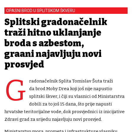
OPASNI BROD U SPLITSKOM ŠKVERU
Splitski gradonačelnik
traži hitno uklanjanje
broda s azbestom,
građani najavljuju novi
prosvjed
G
radonačelnik Splita Tomislav Šuta traži
da brod Moby Drea koji još nije napustio
splitski škver, i čiji su vlasnici od Ministarstva
dobili za to još 15 dana, što prije napusti
hrvatske teritorijalne vode, dok prosvjednici iz inicijative
Zdravi grad za srijedu najavljuju novi prosvjed.
Ministarstvo mora, prometa i infrastrukture vlasniku