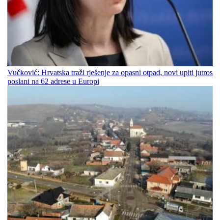
Vučković: Hrvatska traži rješenje za opasni otpad, novi upiti jutros
poslani na 62 adrese u Europi