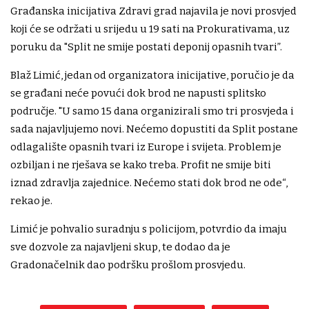
Građanska inicijativa Zdravi grad najavila je novi prosvjed
koji će se održati u srijedu u 19 sati na Prokurativama, uz
poruku da "Split ne smije postati deponij opasnih tvari”.
Blaž Limić, jedan od organizatora inicijative, poručio je da
se građani neće povući dok brod ne napusti splitsko
područje. "U samo 15 dana organizirali smo tri prosvjeda i
sada najavljujemo novi. Nećemo dopustiti da Split postane
odlagalište opasnih tvari iz Europe i svijeta. Problem je
ozbiljan i ne rješava se kako treba. Profit ne smije biti
iznad zdravlja zajednice. Nećemo stati dok brod ne ode“,
rekao je.
Limić je pohvalio suradnju s policijom, potvrdio da imaju
sve dozvole za najavljeni skup, te dodao da je
Gradonačelnik dao podršku prošlom prosvjedu.