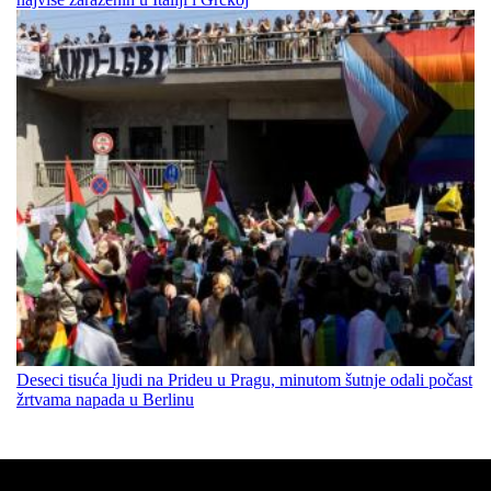
Deseci tisuća ljudi na Prideu u Pragu, minutom šutnje odali počast
žrtvama napada u Berlinu