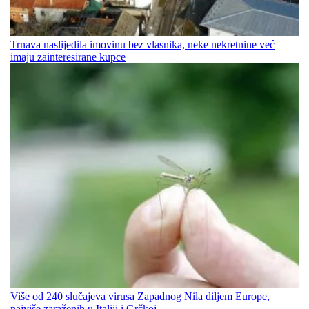
Trnava naslijedila imovinu bez vlasnika, neke nekretnine već
imaju zainteresirane kupce
Više od 240 slučajeva virusa Zapadnog Nila diljem Europe,
najviše zaraženih u Italiji i Grčkoj