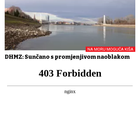
NA MORU MOGUĆA KIŠA
DHMZ: Sunčano s promjenjivom naoblakom