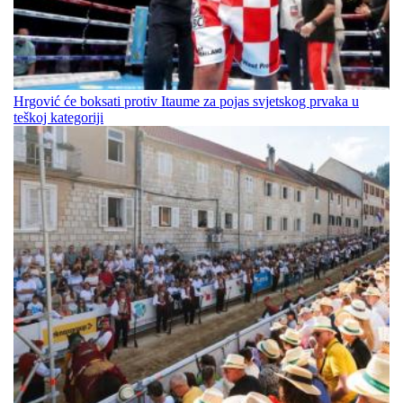
Hrgović će boksati protiv Itaume za pojas svjetskog prvaka u
teškoj kategoriji