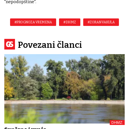
"nepodopštine".
#PROGNOZA VREMENA
#DHMZ
#ZORAN VAKULA
Povezani članci
DHMZ: