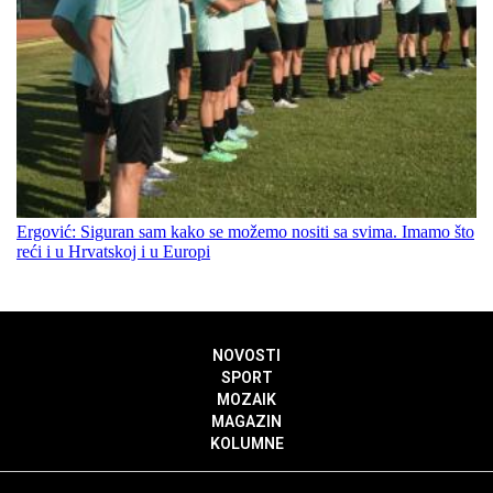
Ergović: Siguran sam kako se možemo nositi sa svima. Imamo što
reći i u Hrvatskoj i u Europi
NOVOSTI
SPORT
MOZAIK
MAGAZIN
KOLUMNE