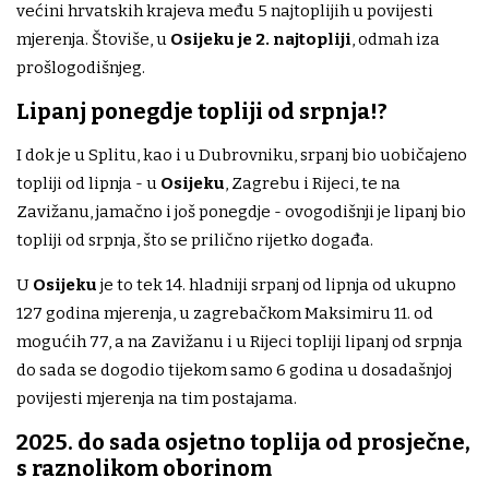
većini hrvatskih krajeva među 5 najtoplijih u povijesti
mjerenja. Štoviše, u
Osijeku je 2. najtopliji
, odmah iza
prošlogodišnjeg.
Lipanj ponegdje topliji od srpnja!?
I dok je u Splitu, kao i u Dubrovniku, srpanj bio uobičajeno
topliji od lipnja - u
Osijeku
, Zagrebu i Rijeci, te na
Zavižanu, jamačno i još ponegdje - ovogodišnji je lipanj bio
topliji od srpnja, što se prilično rijetko događa.
U
Osijeku
je to tek 14. hladniji srpanj od lipnja od ukupno
127 godina mjerenja, u zagrebačkom Maksimiru 11. od
mogućih 77, a na Zavižanu i u Rijeci topliji lipanj od srpnja
do sada se dogodio tijekom samo 6 godina u dosadašnjoj
povijesti mjerenja na tim postajama.
2025. do sada osjetno toplija od prosječne,
s raznolikom oborinom