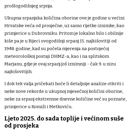
prošlogodišnjeg srpnja.
Ukupna srpanjska količina oborine ove je godine u većini
Hrvatske veća od prosječne, uz samo rijetke iznimke, kao
primjerice u Dubrovniku. Pritom je lokalno bilo i obilnije
kiše pa je u Rijeci ovogodišnji srpanj 15. najkišovitiji od
1948. godine, kad su počela mjerenja na postojećoj
meteorološkoj postaji DHMZ-a, kao i na splitskom
Marjanu, gdje je ovaj srpanj još iznimniji - čak 9. u nizu
najkišovitijih.
I dok tek valja pričekati hoće li detaljnije analize otkriti i
neke nove rekorde u ukupnoj mjesečnoj količini oborine,
neke za srpanj ekstremne dnevne količine već su poznate,
primjerice u Komiži i Metkoviću.
Ljeto 2025. do sada toplije i većinom suše
od prosjeka