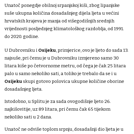
Unatoč ponegdje obilnoj srpanjskoj kiši, zbog lipanjske
suše ukupna količina dosadašnjeg dijela ljeta u većini
hrvatskih krajeva je manja od višegodišnjih srednjih
vrijednosti posljednjeg klimatološkog razdoblja, od 1991.
do 2020. godine.
U Dubrovniku i
Osijeku
, primjerice, ovo je ljeto do sada 13.
najsuše, pri čemu je u Dubrovniku izmjereno samo 30
litara kiše po četvornome metru, od čega je čak 25 litara
palo u samo nekoliko sati, a toliko je trebalo da se i u
Osijeku
skupi gotovo polovica ukupne količine oborine
dosadašnjeg ljeta.
Istodobno, u Splitu je za sada ovogodišnje ljeto 26.
najkišovitije, uz 89 litara, pri čemu čak 65 tijekom
nekoliko sati u 2 dana.
Unatoč ne odviše toplom srpnju, dosadašnji dio ljeta je u