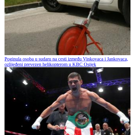
Poginula osoba u sudaru na cesti između Vinkovaca i Jankovaca,
ozlijeđeni prevezen helikopterom u KBC Osijek