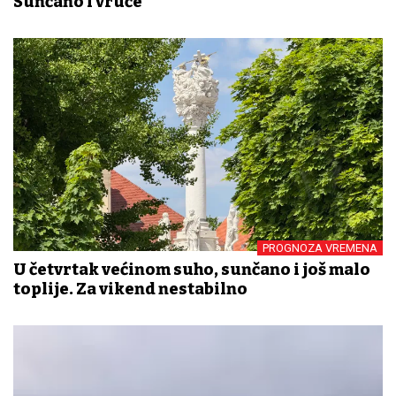
Sunčano i vruće
PROGNOZA VREMENA
U četvrtak većinom suho, sunčano i još malo
toplije. Za vikend nestabilno