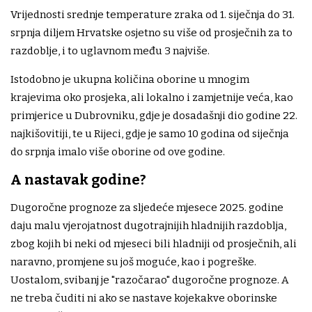
Vrijednosti srednje temperature zraka od 1. siječnja do 31.
srpnja diljem Hrvatske osjetno su više od prosječnih za to
razdoblje, i to uglavnom među 3 najviše.
Istodobno je ukupna količina oborine u mnogim
krajevima oko prosjeka, ali lokalno i zamjetnije veća, kao
primjerice u Dubrovniku, gdje je dosadašnji dio godine 22.
najkišovitiji, te u Rijeci, gdje je samo 10 godina od siječnja
do srpnja imalo više oborine od ove godine.
A nastavak godine?
Dugoročne prognoze za sljedeće mjesece 2025. godine
daju malu vjerojatnost dugotrajnijih hladnijih razdoblja,
zbog kojih bi neki od mjeseci bili hladniji od prosječnih, ali
naravno, promjene su još moguće, kao i pogreške.
Uostalom, svibanj je "razočarao" dugoročne prognoze. A
ne treba čuditi ni ako se nastave kojekakve oborinske