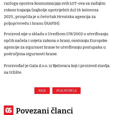
razloga opoziva konzumna jaja svih LOT-ova sa zadnjim
rokom trajanja (najbolje upotrijebiti do) 19. kolovoza
2025., priopćila je u četvrtak Hrvatska agencija za
poljoprivredu i hranu (HAPIH).
Proizvod nije u skladu s Uredbom 178/2002 o utvrđivanju
općih načela i uvjeta zakona o hrani, osnivanju Europske
agencije za sigurnost hrane te utvrđivanju postupaka u
područjima sigurnosti hrane.
Proizvođač je Gala d.o.o. iz Bjelovara koji i proizvod stavlja
na tržište.
#JAJA
#SALMONELA
Povezani članci