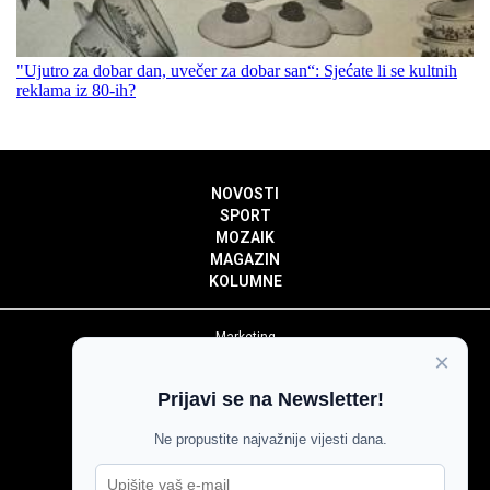
"Ujutro za dobar dan, uvečer za dobar san“: Sjećate li se kultnih
reklama iz 80-ih?
NOVOSTI
SPORT
MOZAIK
MAGAZIN
KOLUMNE
Marketing
×
Politika privatnosti
Politika kolačića
Prijavi se na Newsletter!
Impressum
Pravila prenošenja sadržaja
Ne propustite najvažnije vijesti dana.
Pravila komentiranja
Agroglas