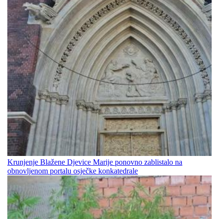
Krunjenje Blažene Djevice Marije ponovno zablistalo na
obnovljenom portalu osječke konkatedrale