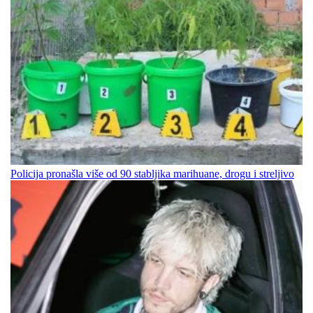
Policija pronašla više od 90 stabljika marihuane, drogu i streljivo