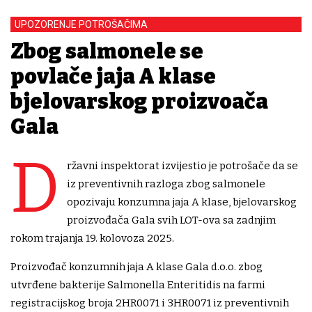
UPOZORENJE POTROŠAČIMA
Zbog salmonele se
povlače jaja A klase
bjelovarskog proizvođača
Gala
D
ržavni inspektorat izvijestio je potrošače da se
iz preventivnih razloga zbog salmonele
opozivaju konzumna jaja A klase, bjelovarskog
proizvođača Gala svih LOT-ova sa zadnjim
rokom trajanja 19. kolovoza 2025.
Proizvođač konzumnih jaja A klase Gala d.o.o. zbog
utvrđene bakterije Salmonella Enteritidis na farmi
registracijskog broja 2HR0071 i 3HR0071 iz preventivnih