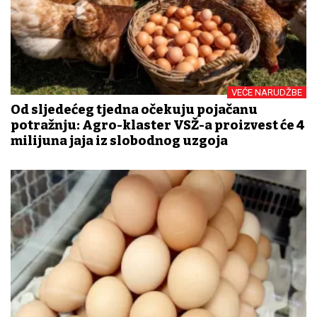
VEĆE NARUDŽBE
Od sljedećeg tjedna očekuju pojačanu
potražnju: Agro-klaster VSŽ-a proizvest će 4
milijuna jaja iz slobodnog uzgoja