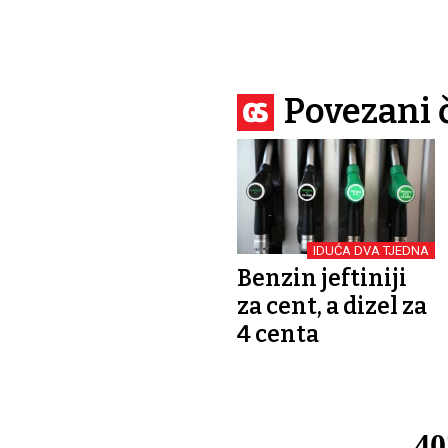
Povezani 
IDUĆA DVA TJEDNA
Benzin jeftiniji
za cent, a dizel za
4 centa