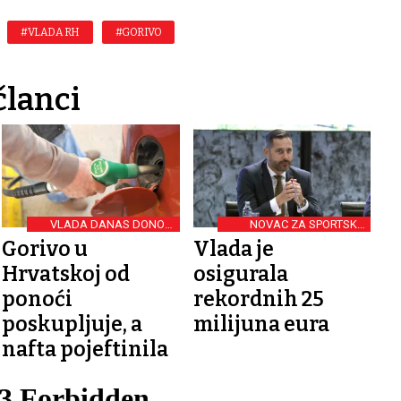
#VLADA RH
#GORIVO
članci
VLADA DANAS DONOSI
NOVAC ZA SPORTSKU
ODLUKU
INFRASTRUKTURU
Gorivo u
Vlada je
Hrvatskoj od
osigurala
ponoći
rekordnih 25
poskupljuje, a
milijuna eura
nafta pojeftinila