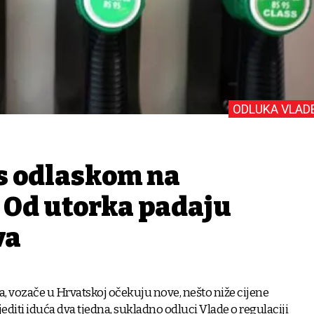
ODLUKA VLAD
 s odlaskom na
 Od utorka padaju
va
a, vozače u Hrvatskoj očekuju nove, nešto niže cijene
ijediti iduća dva tjedna, sukladno odluci Vlade o regulaciji