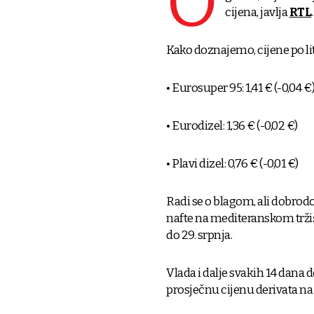
O
cijena, javlja
RTL
.
Kako doznajemo, cijene po litr
​•​ ​Eurosuper 95: 1,41 € (-0,04 €)
• Eurodizel: 1,36 € (-0,02 €)
​• Plavi dizel: 0,76 € (-0,01 €)
Radi se o blagom, ali dobrodo
nafte na mediteranskom tržištu.
do 29. srpnja.
Vlada i dalje svakih 14 dana
prosječnu cijenu derivata na 