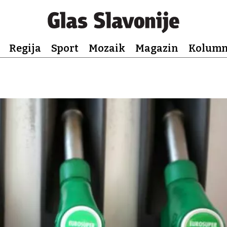
Regija
Sport
Mozaik
Magazin
Kolum