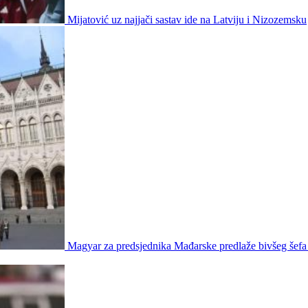
Mijatović uz najjači sastav ide na Latviju i Nizozemsku
Magyar za predsjednika Mađarske predlaže bivšeg šef