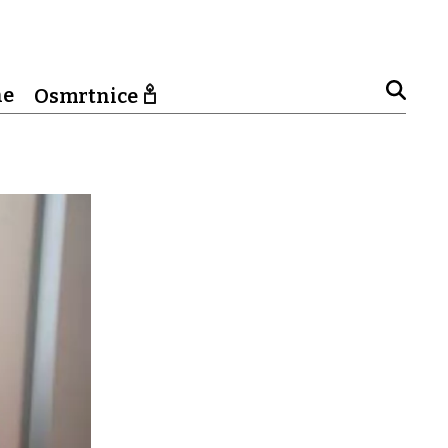
ne
Osmrtnice