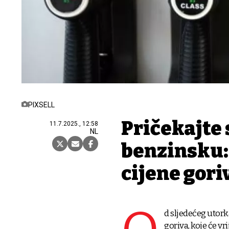
PIXSELL
Pričekajte
11.7.2025., 12:58
NL
benzinsku:
cijene gori
d sljedećeg utork
goriva, koje će vr