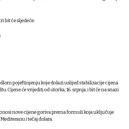
i bit će sljedeće:
​
šlom pojeftinjenju koje dolazi uslijed stabilizacije cijena
 Cijene će vrijediti od utorka, 16. srpnja, i bit će na snazi
 donosi nove cijene goriva prema formuli koja uključuje
Mediteranu i tečaj dolara.