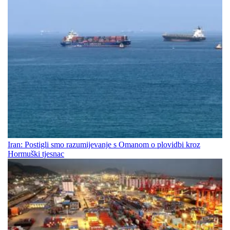
Iran: Postigli smo razumijevanje s Omanom o plovidbi kroz
Hormuški tjesnac