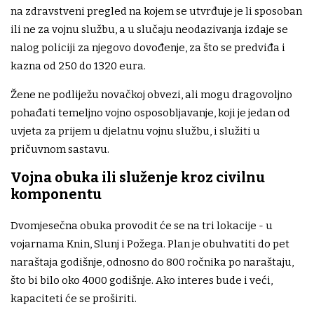
na zdravstveni pregled na kojem se utvrđuje je li sposoban
ili ne za vojnu službu, a u slučaju neodazivanja izdaje se
nalog policiji za njegovo dovođenje, za što se predviđa i
kazna od 250 do 1320 eura.
Žene ne podliježu novačkoj obvezi, ali mogu dragovoljno
pohađati temeljno vojno osposobljavanje, koji je jedan od
uvjeta za prijem u djelatnu vojnu službu, i služiti u
pričuvnom sastavu.
Vojna obuka ili služenje kroz civilnu
komponentu
Dvomjesečna obuka provodit će se na tri lokacije - u
vojarnama Knin, Slunj i Požega. Plan je obuhvatiti do pet
naraštaja godišnje, odnosno do 800 ročnika po naraštaju,
što bi bilo oko 4000 godišnje. Ako interes bude i veći,
kapaciteti će se proširiti.