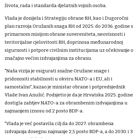
života, rada i standarda djelatnih vojnih osoba.
Vlada je donijela i Strategiju obrane RH, kao i Dugoročni
plan razvoja Oružanih snaga RH od 2025. do 2036. godine s
primarnom misijom obrane suvereniteta, neovisnosti i
teritorijalne cjelovitosti RH, doprinosa međunarodnoj
sigurnosti i potpore civilnim institucijama uz očekivanje o
značajno većim izdvajanjima za obranu.
"Naša vizija je osigurati snažne Oružane snage i
pridonositi stabilnosti u okviru NATO-a i EU, ali i
samostalno", kazao je ministar obrane i potpredsjednik
Vlade Ivan Anušić. Podsjetio je da je Hrvatska 2025. godine
dostigla zahtjev NATO-a za obrambenim izdvajanjima u
najmanjem iznosu od 2 posto BDP-a.
"Vlada je već postavila cilj da do 2027. obrambena
izdvajanja dosegnu najmanje 2,5 posto BDP-a, a do 2030. i 3