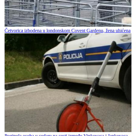
Četvorica izbodena u londonskom Covent Gardenu, žena uhićena
Poginula osoba u sudaru na cesti između Vinkovaca i Jankovaca,