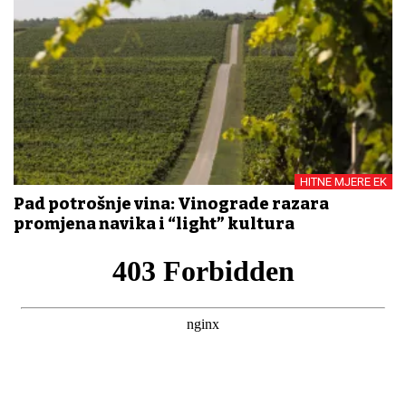
HITNE MJERE EK
Pad potrošnje vina: Vinograde razara
promjena navika i “light” kultura