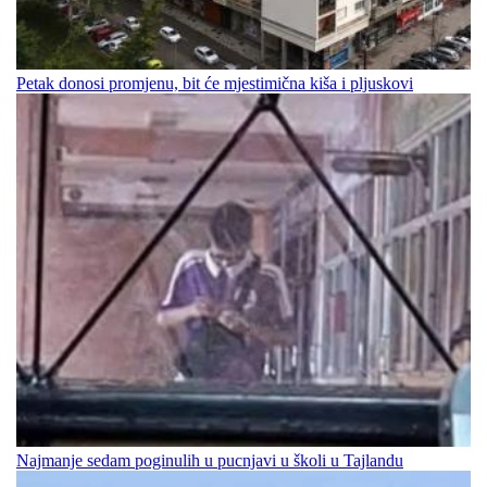
Petak donosi promjenu, bit će mjestimična kiša i pljuskovi
Najmanje sedam poginulih u pucnjavi u školi u Tajlandu