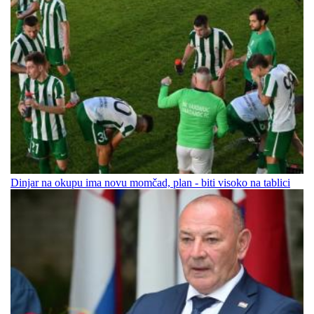
Dinjar na okupu ima novu momčad, plan - biti visoko na tablici