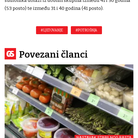
sudionika dolazi iz dobnih skupina između 41 i 50 godina
(53 posto) te između 31 i 40 godina (41 posto).
#LJETOVANJE
#POTROŠNJA
Povezani članci
NASTAVAK STABILNOG RASTA