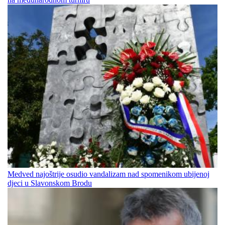
Medved najoštrije osudio vandalizam nad spomenikom ubijenoj
djeci u Slavonskom Brodu