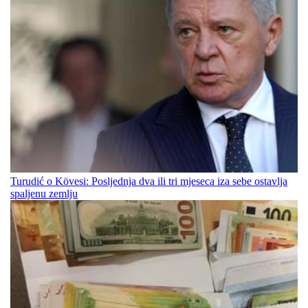
Turudić o Kövesi: Posljednja dva ili tri mjeseca iza sebe ostavlja
spaljenu zemlju