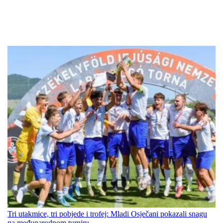
Tri utakmice, tri pobjede i trofej: Mladi Osječani pokazali snagu
na međunarodnom turniru