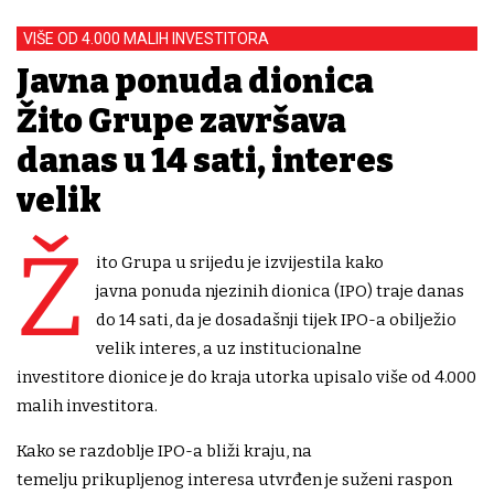
VIŠE OD 4.000 MALIH INVESTITORA
Javna ponuda dionica
Žito Grupe završava
danas u 14 sati, interes
velik
Ž
ito Grupa u srijedu je izvijestila kako
javna ponuda njezinih dionica (IPO) traje danas
do 14 sati, da je dosadašnji tijek IPO-a obilježio
velik interes, a uz institucionalne
investitore dionice je do kraja utorka upisalo više od 4.000
malih investitora.
Kako se razdoblje IPO-a bliži kraju, na
temelju prikupljenog interesa utvrđen je suženi raspon