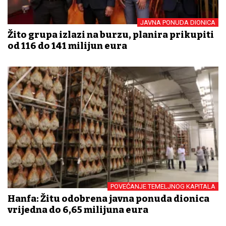
JAVNA PONUDA DIONICA
Žito grupa izlazi na burzu, planira prikupiti
od 116 do 141 milijun eura
POVEĆANJE TEMELJNOG KAPITALA
Hanfa: Žitu odobrena javna ponuda dionica
vrijedna do 6,65 milijuna eura