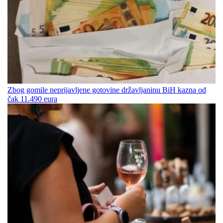
Zbog gomile neprijavljene gotovine državljaninu BiH kazna od
čak 11.490 eura