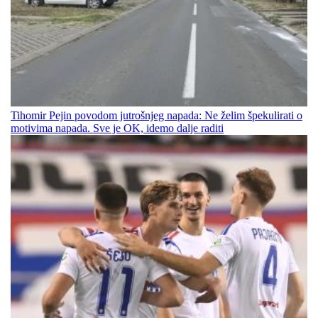
Tihomir Pejin povodom jutrošnjeg napada: Ne želim špekulirati o
motivima napada. Sve je OK, idemo dalje raditi