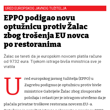
URED EUROPSKOG JAVNOG TUŽITELJA
EPPO podigao novu
optužnicu protiv Žalac
zbog trošenja EU novca
po restoranima
Žalac se tereti da je europskim novcem platila račune
od 9732 eura. Tijekom istrage bivša ministrica sve je
vratila
U
red europskog javnog tužitelja (EPPO) u
Zagrebu podignuo je optužnicu protiv bivše
ministrice Gabrijele Žalac zbog zlouporabe
položaja i ovlasti jer je istragom utvrđeno da je
plaćala privatne troškove restorana novcem EU-a.