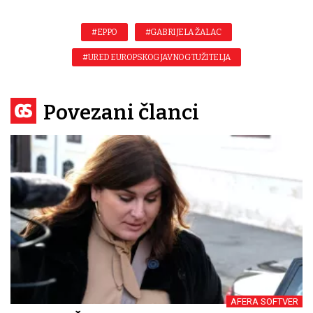
#EPPO
#GABRIJELA ŽALAC
#URED EUROPSKOG JAVNOG TUŽITELJA
Povezani članci
AFERA SOFTVER