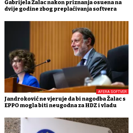
Gabrijela Žalac nakon priznanja osuđena na
dvije godine zbog preplaćivanja softvera
AFERA SOFTVER
Jandroković ne vjeruje da bi nagodba Žalac s
EPPO mogla biti neugodna za HDZ i vladu