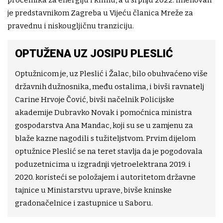
pročelnika za energiju i klimu, a u srpnju 2022. imenovan
je predstavnikom Zagreba u Vijeću članica Mreže za
pravednu i niskougljičnu tranziciju.
OPTUŽENA UZ JOSIPU PLESLIĆ
Optužnicom je, uz Pleslić i Žalac, bilo obuhvaćeno više
državnih dužnosnika, među ostalima, i bivši ravnatelj
Carine Hrvoje Čović, bivši načelnik Policijske
akademije Dubravko Novak i pomoćnica ministra
gospodarstva Ana Mandac, koji su se u zamjenu za
blaže kazne nagodili s tužiteljstvom. Prvim dijelom
optužnice Pleslić se na teret stavlja da je pogodovala
poduzetnicima u izgradnji vjetroelektrana 2019. i
2020. koristeći se položajem i autoritetom državne
tajnice u Ministarstvu uprave, bivše kninske
gradonačelnice i zastupnice u Saboru.