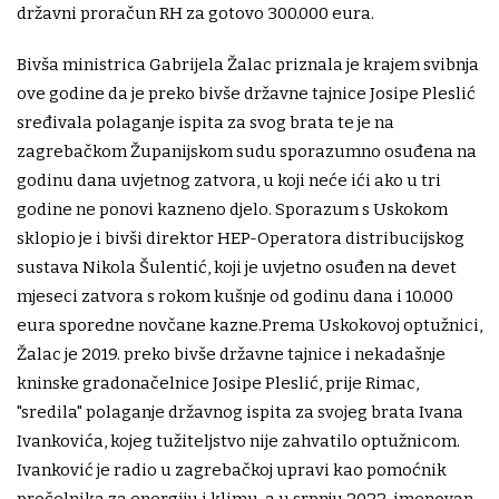
državni proračun RH za gotovo 300.000 eura.
Bivša ministrica Gabrijela Žalac priznala je krajem svibnja
ove godine da je preko bivše državne tajnice Josipe Pleslić
sređivala polaganje ispita za svog brata te je na
zagrebačkom Županijskom sudu sporazumno osuđena na
godinu dana uvjetnog zatvora, u koji neće ići ako u tri
godine ne ponovi kazneno djelo. Sporazum s Uskokom
sklopio je i bivši direktor HEP-Operatora distribucijskog
sustava Nikola Šulentić, koji je uvjetno osuđen na devet
mjeseci zatvora s rokom kušnje od godinu dana i 10.000
eura sporedne novčane kazne.Prema Uskokovoj optužnici,
Žalac je 2019. preko bivše državne tajnice i nekadašnje
kninske gradonačelnice Josipe Pleslić, prije Rimac,
"sredila" polaganje državnog ispita za svojeg brata Ivana
Ivankovića, kojeg tužiteljstvo nije zahvatilo optužnicom.
Ivanković je radio u zagrebačkoj upravi kao pomoćnik