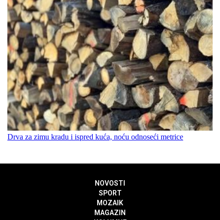
Drva za zimu kradu i ispred kuća, noću odnoseći metrice
NOVOSTI
SPORT
MOZAIK
MAGAZIN