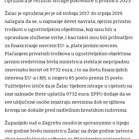
Optužnica je rezultat istrage pokrenute u prosincu 2023.
Žalac je optužena jer je od svibnja 2017. do srpnja 2019.
nalagala da se, u najmanje devet navrata, njezini privatni
troškovi u ugostiteljskim objektima, koji nisu bili u
opravdane službene svrhe, i kao takvi nisu bili prihvatljivi
za financiranje novcem EU-a, plate javnim novcem.
Plaćanjem privatnih troškova u ugostiteljskim objektima
javnim sredstvima bivša ministrica stekla je nepripadnu
imovinsku korist od 9732 eura, i to na štetu financijskih
interesa EU-a i RH, u omjeru 85 posto prema 15 posto.
Tužiteljstvo ističe da je Žalac tijekom istrage u cijelosti na
ime naknade štete uplatila 9732 eura. EPPO dodaje da se
sve uključene osobe smatraju nevinima dok se njihova
krivnja ne dokaže pred nadležnim hrvatskim sudovima.
Županijski sud u Zagrebu osudio je sporazumno u lipnju
ove godine bivšu ministricu Žalac na dvije godine zatvora