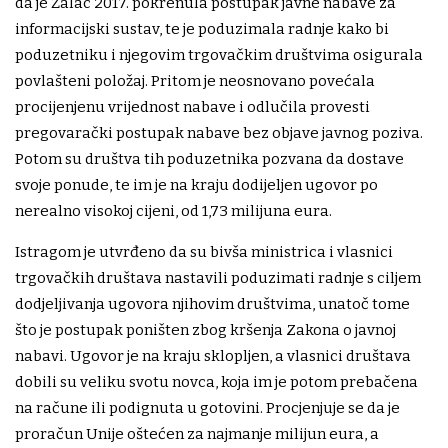
da je Žalac 2017. pokrenula postupak javne nabave za
informacijski sustav, te je poduzimala radnje kako bi
poduzetniku i njegovim trgovačkim društvima osigurala
povlašteni položaj. Pritom je neosnovano povećala
procijenjenu vrijednost nabave i odlučila provesti
pregovarački postupak nabave bez objave javnog poziva.
Potom su društva tih poduzetnika pozvana da dostave
svoje ponude, te im je na kraju dodijeljen ugovor po
nerealno visokoj cijeni, od 1,73 milijuna eura.
Istragom je utvrđeno da su bivša ministrica i vlasnici
trgovačkih društava nastavili poduzimati radnje s ciljem
dodjeljivanja ugovora njihovim društvima, unatoč tome
što je postupak poništen zbog kršenja Zakona o javnoj
nabavi. Ugovor je na kraju sklopljen, a vlasnici društava
dobili su veliku svotu novca, koja im je potom prebačena
na račune ili podignuta u gotovini. Procjenjuje se da je
proračun Unije oštećen za najmanje milijun eura, a