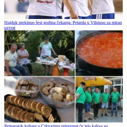
Hajduk prekinuo šest godina čekanja: Petarda u Vilniusu za miran
uzvrat
Petnaestak kuhara u Crkvarima pripremat će jela kakva su