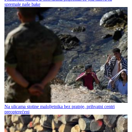
spremale naše bake
Na ulicama stotine maloljetnika bez pratnje, prihvatni centri
preopterećeni