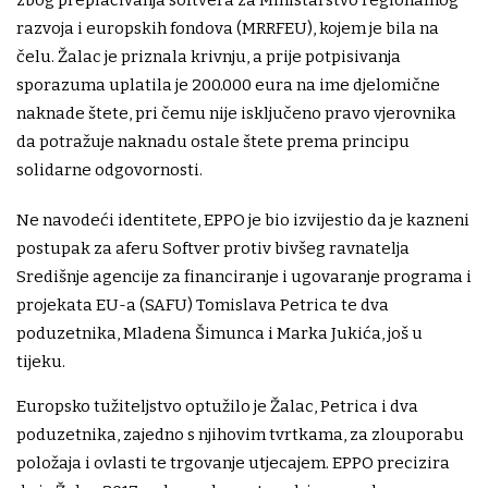
zbog preplaćivanja softvera za Ministarstvo regionalnog
razvoja i europskih fondova (MRRFEU), kojem je bila na
čelu. Žalac je priznala krivnju, a prije potpisivanja
sporazuma uplatila je 200.000 eura na ime djelomične
naknade štete, pri čemu nije isključeno pravo vjerovnika
da potražuje naknadu ostale štete prema principu
solidarne odgovornosti.
Ne navodeći identitete, EPPO je bio izvijestio da je kazneni
postupak za aferu Softver protiv bivšeg ravnatelja
Središnje agencije za financiranje i ugovaranje programa i
projekata EU-a (SAFU) Tomislava Petrica te dva
poduzetnika, Mladena Šimunca i Marka Jukića, još u
tijeku.
Europsko tužiteljstvo optužilo je Žalac, Petrica i dva
poduzetnika, zajedno s njihovim tvrtkama, za zlouporabu
položaja i ovlasti te trgovanje utjecajem. EPPO precizira