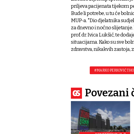
priljeva pacijenata tijekom p
Bude li potrebe, u tu će bol
MUP-a. "Dio djelatnika sudje
za dnevno i noćno slijetanje. 
prof. dr. Ivica Lukšić, te do
situacijama. Kako su sve bo
zdravstva, nikakvih zastoja, z
#MARKO PERKOVIĆ TH
Povezani 