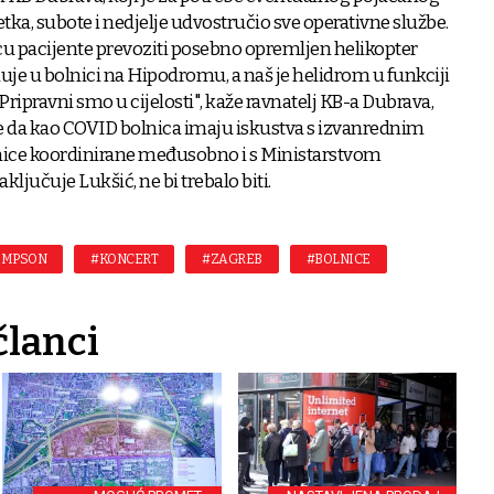
etka, subote i nedjelje udvostručio sve operativne službe.
nicu pacijente prevoziti posebno opremljen helikopter
luje u bolnici na Hipodromu, a naš je helidrom u funkciji
Pripravni smo u cijelosti", kaže ravnatelj KB-a Dubrava,
daje da kao COVID bolnica imaju iskustva s izvanrednim
lnice koordinirane međusobno i s Ministarstvom
aključuje Lukšić, ne bi trebalo biti.
OMPSON
#KONCERT
#ZAGREB
#BOLNICE
članci