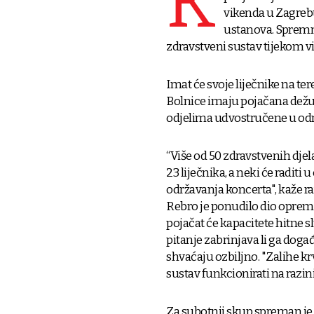
K
vikenda u Zagrebu 
ustanova. Spremni 
zdravstveni sustav tijekom vi
Imat će svoje liječnike na te
Bolnice imaju pojačana dežur
odjelima udvostručene u od
“Više od 50 zdravstvenih djel
23 liječnika, a neki će radit
održavanja koncerta", kaže ra
Rebro je ponudilo dio oprem
pojačat će kapacitete hitne 
pitanje zabrinjava li ga doga
shvaćaju ozbiljno. "Zalihe krv
sustav funkcionirati na razini
Za subotnji skup spreman je 