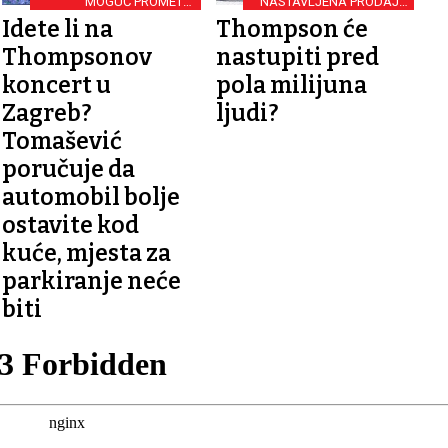
MOGUĆ PROMETNI
NASTAVLJENA PRODAJA
KOLAPS
ULAZNICA
Idete li na
Thompson će
Thompsonov
nastupiti pred
koncert u
pola milijuna
Zagreb?
ljudi?
Tomašević
poručuje da
automobil bolje
ostavite kod
kuće, mjesta za
parkiranje neće
biti