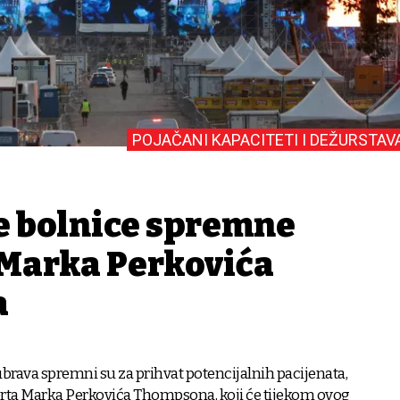
POJAČANI KAPACITETI I DEŽURSTAV
 bolnice spremne
 Marka Perkovića
a
brava spremni su za prihvat potencijalnih pacijenata,
erta Marka Perkovića Thompsona, koji će tijekom ovog