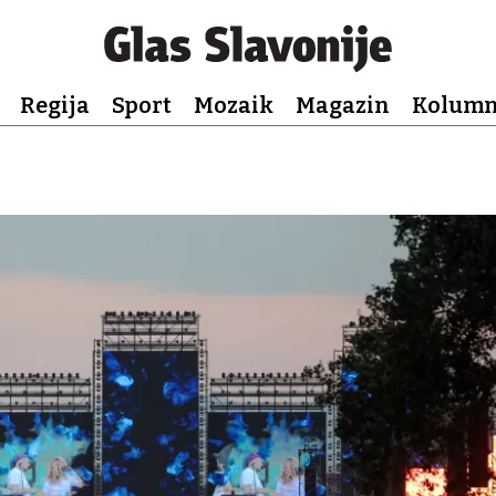
Regija
Sport
Mozaik
Magazin
Kolum