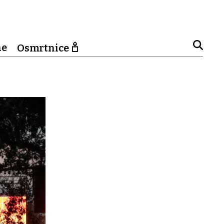
ne
Osmrtnice