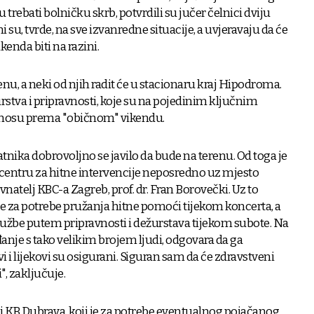
trebati bolničku skrb, potvrdili su jučer čelnici dviju
su, tvrde, na sve izvanredne situacije, a uvjeravaju da će
kenda biti na razini.
renu, a neki od njih radit će u stacionaru kraj Hipodroma.
stva i pripravnosti, koje su na pojedinim ključnim
nosu prema "običnom" vikendu.
atnika dobrovoljno se javilo da bude na terenu. Od toga je
i u centru za hitne intervencije neposredno uz mjesto
vnatelj KBC-a Zagreb, prof. dr. Fran Borovečki. Uz to
e za potrebe pružanja hitne pomoći tijekom koncerta, a
službe putem pripravnosti i dežurstava tijekom subote. Na
đanje s tako velikim brojem ljudi, odgovara da ga
i i lijekovi su osigurani. Siguran sam da će zdravstveni
", zaključuje.
i KB Dubrava, koji je za potrebe eventualnog pojačanog