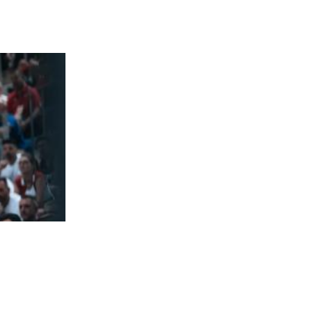
Mijatović uz najjači sastav ide na Latviju i Nizozemsku