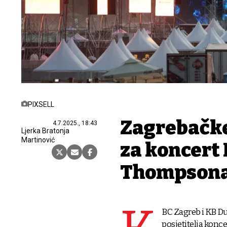
PIXSELL
Zagrebačke
4.7.2025., 18:43
Ljerka Bratonja
Martinović
za koncert
Thompson
BC Zagreb i KB Du
posjetitelja konc