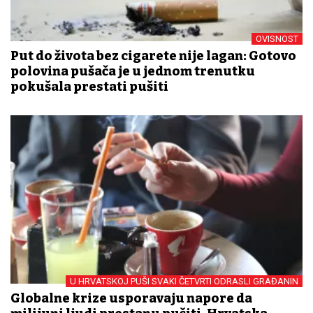
OVISNOST
Put do života bez cigarete nije lagan: Gotovo
polovina pušača je u jednom trenutku
pokušala prestati pušiti
U HRVATSKOJ PUŠI SVAKI ČETVRTI ODRASLI GRAĐANIN
Globalne krize usporavaju napore da