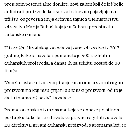
propisom potencijalno donijeti novi zakon koji će još bolje
definirati proizvode koji se svakodnevno pojavljuju na
tržištu, odgovorila im je državna tajnica u Ministarstvu
zdravstva Marija Bubaš, koja je u Saboru predstavila
zakonske izmjene.
U izvješću Hrvatskog zavoda za javno zdravstvo iz 2017.
godine, kako je navela, spomenuto je 500 različitih
duhanskih proizvoda, a danas ih na tržištu postoji do 30
tisuća.
"Ono što ostaje otvoreno pitanje su arome u svim drugim
proizvodima koji nisu grijani duhanski proizvodi, očito je
da tu imamo još posla”, kazala je.
Prema zakonskim izmjenama, koje se donose po hitnom
postupku kako bi se u hrvatsku pravnu regulativu uvela
EU direktiva, grijani duhanski proizvodi s aromama koji se