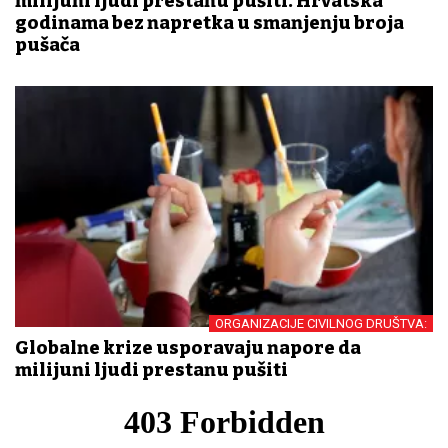
milijuni ljudi prestanu pušiti. Hrvatska
godinama bez napretka u smanjenju broja
pušača
ORGANIZACIJE CIVILNOG DRUŠTVA:
Globalne krize usporavaju napore da
milijuni ljudi prestanu pušiti