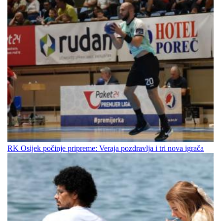
RK Osijek počinje pripreme: Veraja pozdravlja i tri nova igrača