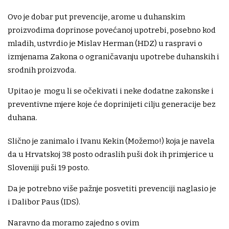
Ovo je dobar put prevencije, arome u duhanskim
proizvodima doprinose povećanoj upotrebi, posebno kod
mladih, ustvrdio je Mislav Herman (HDZ) u raspravi o
izmjenama Zakona o ograničavanju upotrebe duhanskih i
srodnih proizvoda.
Upitao je mogu li se očekivati i neke dodatne zakonske i
preventivne mjere koje će doprinijeti cilju generacije bez
duhana.
Slično je zanimalo i Ivanu Kekin (Možemo!) koja je navela
da u Hrvatskoj 38 posto odraslih puši dok ih primjerice u
Sloveniji puši 19 posto.
Da je potrebno više pažnje posvetiti prevenciji naglasio je
i Dalibor Paus (IDS).
Naravno da moramo zajedno s ovim