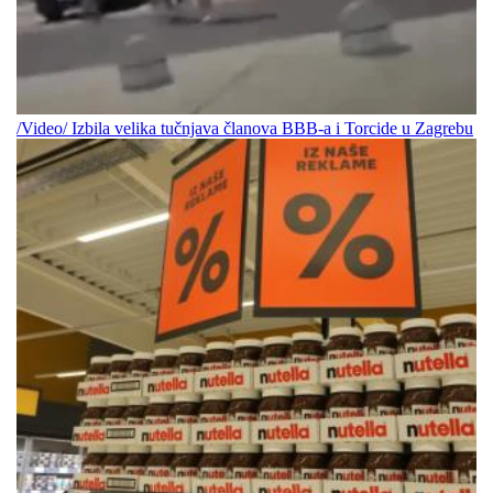
/Video/ Izbila velika tučnjava članova BBB-a i Torcide u Zagrebu