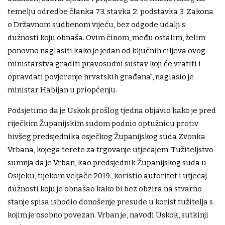
temelju odredbe članka 73. stavka 2. podstavka 3. Zakona
o Državnom sudbenom vijeću, bez odgode udalji s
dužnosti koju obnaša. Ovim činom, među ostalim, želim
ponovno naglasiti kako je jedan od ključnih ciljeva ovog
ministarstva graditi pravosudni sustav koji će vratiti i
opravdati povjerenje hrvatskih građana", naglasio je
ministar Habijan u priopćenju.
Podsjetimo da je Uskok prošlog tjedna objavio kako je pred
riječkim Županijskim sudom podnio optužnicu protiv
bivšeg predsjednika osječkog Županijskog suda Zvonka
Vrbana, kojega terete za trgovanje utjecajem. Tužiteljstvo
sumnja da je Vrban, kao predsjednik Županijskog suda u
Osijeku, tijekom veljače 2019., koristio autoritet i utjecaj
dužnosti koju je obnašao kako bi bez obzira na stvarno
stanje spisa ishodio donošenje presude u korist tužitelja s
kojim je osobno povezan. Vrban je, navodi Uskok, sutkinji