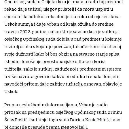
Općinskog suda u Osijeku koja je imala u radu taj predmet
rekao da je tužitelj njegov prijatelj i da mora uspjeti u
sporu te da odluku treba donijeti u roku od mjesec dana.
Uskok sumnja i da je Vrban od kraja ožujka do sredine
travnja 2022. godine, nakon što je saznao koja je sutkinja
osječkog Općinskog suda dobila u rad predmet u kojem je
tužitelj osoba s kojom je povezan, također koristio utjecaj
svoje dužnosti kako bi bez obzira na stvarno stanje spisa
ishodio donošenje prvostupanjske odluke u korist
tužitelja. Tako je sutkinji zaduženoj s predmetnim spisom
u više navrata govorio kakvu bi odluku trebala donijeti,
navodeći pritom da je zahtjev tužitelja osnovan, objavio je
Uskok.
Prema neslužbenim informacijama, Vrban je radio
pritisak na predsjednicu osječkog Općinskog suda Zrinku
Šeks Poštić i sutkinju toga suda Doricu Krnic Miloš, kako
bi donosile presude prema njegovoj želji.