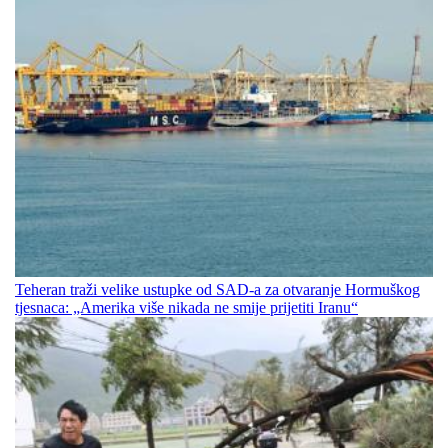
Teheran traži velike ustupke od SAD-a za otvaranje Hormuškog
tjesnaca: „Amerika više nikada ne smije prijetiti Iranu“