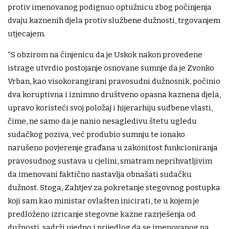
protiv imenovanog podignuo optužnicu zbog počinjenja
dvaju kaznenih djela protiv službene dužnosti, trgovanjem
utjecajem.
“S obzirom na činjenicu da je Uskok nakon provedene
istrage utvrdio postojanje osnovane sumnje da je Zvonko
Vrban, kao visokorangirani pravosudni dužnosnik, počinio
dva koruptivna i iznimno društveno opasna kaznena djela,
upravo koristeći svoj položaj i hijerarhiju sudbene vlasti,
čime, ne samo da je nanio nesagledivu štetu ugledu
sudačkog poziva, već produbio sumnju te ionako
narušeno povjerenje građana u zakonitost funkcioniranja
pravosudnog sustava u cjelini, smatram neprihvatljivim
da imenovani faktično nastavlja obnašati sudačku
dužnost. Stoga, Zahtjev za pokretanje stegovnog postupka
koji sam kao ministar ovlašten inicirati, te u kojem je
predloženo izricanje stegovne kazne razrješenja od
dužnosti, sadrži ujedno i prijedlog da se imenovanog na