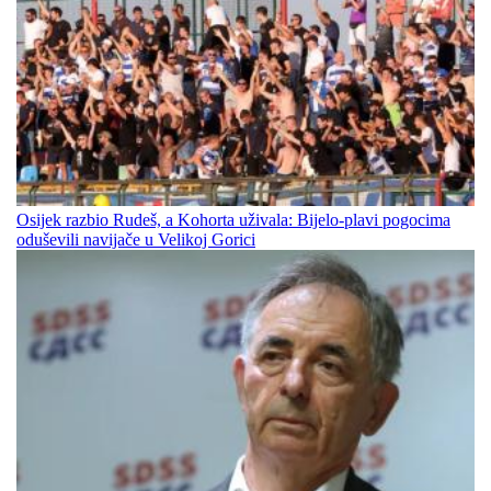
Osijek razbio Rudeš, a Kohorta uživala: Bijelo-plavi pogocima
oduševili navijače u Velikoj Gorici