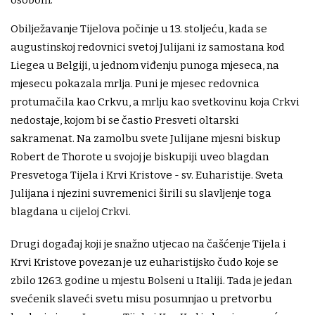
osobom.
Obilježavanje Tijelova počinje u 13. stoljeću, kada se
augustinskoj redovnici svetoj Julijani iz samostana kod
Liegea u Belgiji, u jednom viđenju punoga mjeseca, na
mjesecu pokazala mrlja. Puni je mjesec redovnica
protumačila kao Crkvu, a mrlju kao svetkovinu koja Crkvi
nedostaje, kojom bi se častio Presveti oltarski
sakramenat. Na zamolbu svete Julijane mjesni biskup
Robert de Thorote u svojoj je biskupiji uveo blagdan
Presvetoga Tijela i Krvi Kristove - sv. Euharistije. Sveta
Julijana i njezini suvremenici širili su slavljenje toga
blagdana u cijeloj Crkvi.
Drugi događaj koji je snažno utjecao na čašćenje Tijela i
Krvi Kristove povezan je uz euharistijsko čudo koje se
zbilo 1263. godine u mjestu Bolseni u Italiji. Tada je jedan
svećenik slaveći svetu misu posumnjao u pretvorbu