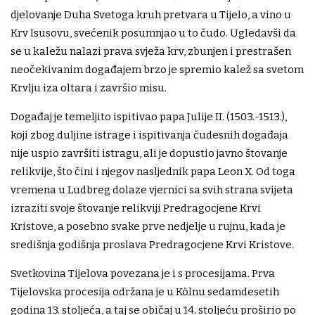
djelovanje Duha Svetoga kruh pretvara u Tijelo, a vino u
Krv Isusovu, svećenik posumnjao u to čudo. Ugledavši da
se u kaležu nalazi prava svježa krv, zbunjen i prestrašen
neočekivanim događajem brzo je spremio kalež sa svetom
Krvlju iza oltara i završio misu.
Događaj je temeljito ispitivao papa Julije II. (1503.-1513.),
koji zbog duljine istrage i ispitivanja čudesnih događaja
nije uspio završiti istragu, ali je dopustio javno štovanje
relikvije, što čini i njegov nasljednik papa Leon X. Od toga
vremena u Ludbreg dolaze vjernici sa svih strana svijeta
izraziti svoje štovanje relikviji Predragocjene Krvi
Kristove, a posebno svake prve nedjelje u rujnu, kada je
središnja godišnja proslava Predragocjene Krvi Kristove.
Svetkovina Tijelova povezana je i s procesijama. Prva
Tijelovska procesija održana je u Kölnu sedamdesetih
godina 13. stoljeća, a taj se običaj u 14. stoljeću proširio po