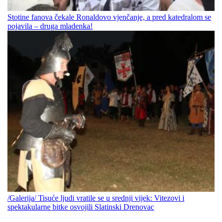
Stotine fanova čekale Ronaldovo vjenčanje, a pred katedralom se
pojavila – druga mladenka!
/Galerija/ Tisuće ljudi vratile se u srednji vijek: Vitezovi i
spektakularne bitke osvojili Slatinski Drenovac