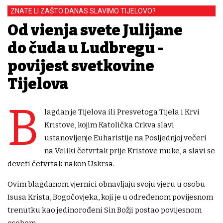
ZNATE LI ZAŠTO DANAS SLAVIMO TIJELOVO?
Od viđenja svete Julijane
do čuda u Ludbregu -
povijest svetkovine
Tijelova
B
lagdan je Tijelova ili Presvetoga Tijela i Krvi
Kristove, kojim Katolička Crkva slavi
ustanovljenje Euharistije na Posljednjoj večeri
na Veliki četvrtak prije Kristove muke, a slavi se
deveti četvrtak nakon Uskrsa.
Ovim blagdanom vjernici obnavljaju svoju vjeru u osobu
Isusa Krista, Bogočovjeka, koji je u određenom povijesnom
trenutku kao jedinorođeni Sin Božji postao povijesnom