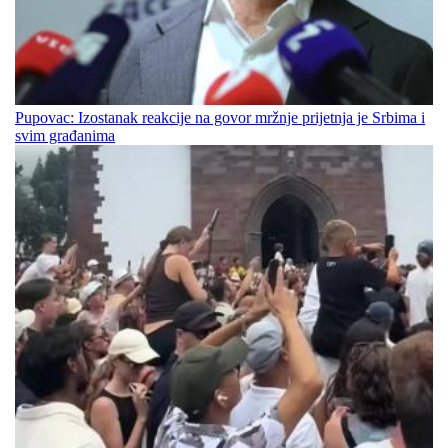
Pupovac: Izostanak reakcije na govor mržnje prijetnja je Srbima i
svim građanima