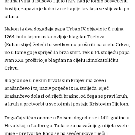
kruha i vina u Isusovo Tijelo i Krv. Kad je lomio posvećenu
hostiju, zapazio je kako iz nje kaplje krv koja se slijevala po
oltaru.
Nakon ta dva događaja papa Urban IV. objavio je 8. rujna
1264. bulu kojom ustanovljuje blagdan Tijelova
(Euharistije), želeći tu svetkovinu proširiti na cijelu Crkvu,
no u tome ga je spriječila brza smrt. Tek u 14. stoljeću papa
Ivan XXII. proširio je blagdan na cijelu Rimokatoličku
Crkvu.
Blagdan se u nekim hrvatskim krajevima zove i
Brašančevo i taj naziv potječe iz 18. stoljeća. Riječ
Brašančevo dolazi od riječi brašno, od čega se pravi kruh,
a kruh u pretvorbi u svetoj misi postaje Kristovim Tijelom.
Događaj sličan onome u Bolseni dogodio se i 1411. godine u
Hrvatskoj, u Ludbregu. Tada je za najvažnijega dijela svete
mise - pretvorbe, kada se na svećenikove riječi i