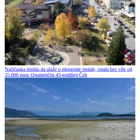
Našičanka mislila da ulaže u plemenite metale, ostala bez više od
35.000 eura: Osumnjičen 43-godišnji Čeh