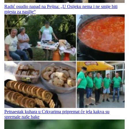
Radić osudio napad na Pejina: „U Osijeku nema i ne smije biti
mjesta za nasilje“
Petnaestak kuhara u Crkvarima pripremat će jela kakva su
spremale naše bake