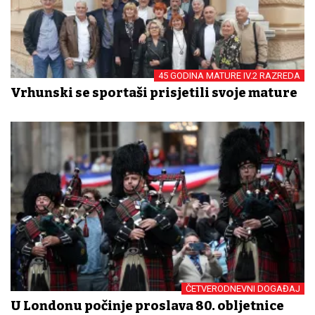
45 GODINA MATURE IV.2 RAZREDA
Vrhunski se sportaši prisjetili svoje mature
ČETVERODNEVNI DOGAĐAJ
U Londonu počinje proslava 80. obljetnice