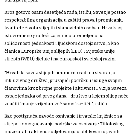
udruga slijepih.
Kroz gotovo osam desetljeća rada, ističu, Savez je postao
respektabilna organizacija u zaštiti prava i promicanju
kvalitete života slijepih i slabovidnih osoba u Hrvatskoj
istovremeno gradeći zajednicu utemeljenu na
solidarnosti, jednakosti i ljudskom dostojanstvu, a kao
članica Europske unije slijepih (EBU) i Svjetske unije
slijepih (WBU) djeluje i na europskoj i svjetskoj razini.
"Hrvatski savez slijepih neumorno radi na stvaranju
inkluzivnog društva, pružajući podršku i usluge svojim
članovima kroz brojne projekte i aktivnosti. Vizija Saveza
ostaje jednaka od prvog dana - društvo u kojem slijep neće
značiti 'manje vrijedan' već samo 'različit", ističu.
Kao postignuća navode osnivanje Hrvatske knjižnice za
slijepe i omogućavanje podrške za osnivanje Tiflološkog
muzeja, ali i aktivno sudjelovanju u oblikovanju javnih