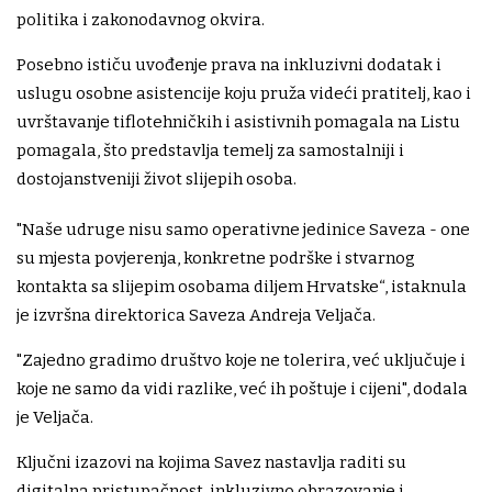
politika i zakonodavnog okvira.
Posebno ističu uvođenje prava na inkluzivni dodatak i
uslugu osobne asistencije koju pruža videći pratitelj, kao i
uvrštavanje tiflotehničkih i asistivnih pomagala na Listu
pomagala, što predstavlja temelj za samostalniji i
dostojanstveniji život slijepih osoba.
"Naše udruge nisu samo operativne jedinice Saveza - one
su mjesta povjerenja, konkretne podrške i stvarnog
kontakta sa slijepim osobama diljem Hrvatske“, istaknula
je izvršna direktorica Saveza Andreja Veljača.
"Zajedno gradimo društvo koje ne tolerira, već uključuje i
koje ne samo da vidi razlike, već ih poštuje i cijeni", dodala
je Veljača.
Ključni izazovi na kojima Savez nastavlja raditi su
digitalna pristupačnost, inkluzivno obrazovanje i