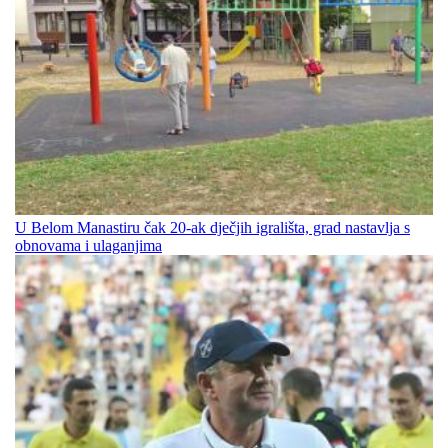
U Belom Manastiru čak 20-ak dječjih igrališta, grad nastavlja s
obnovama i ulaganjima