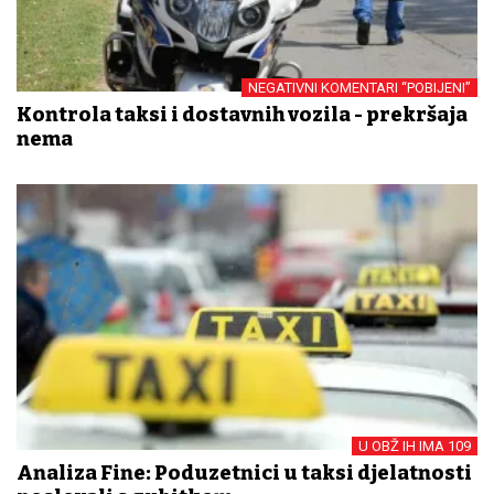
NEGATIVNI KOMENTARI “POBIJENI”
Kontrola taksi i dostavnih vozila - prekršaja
nema
U OBŽ IH IMA 109
Analiza Fine: Poduzetnici u taksi djelatnosti