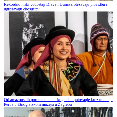
Rekordno niski vodostaji Drave i Dunava otežavaju plovidbu i
ugrožavaju ekosustav
Od amazonskih portreta do andskog bika: putovanje kroz tradiciju
Perua u Etnografskom muzeju u Zagrebu