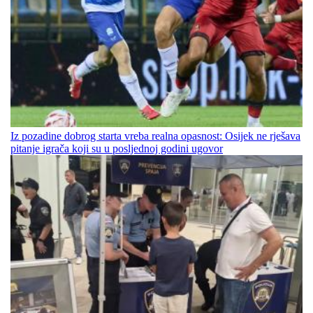
Iz pozadine dobrog starta vreba realna opasnost: Osijek ne rješava
pitanje igrača koji su u posljednoj godini ugovor