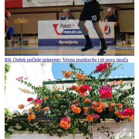
RK Osijek počinje pripreme: Veraja pozdravlja i tri nova igrača