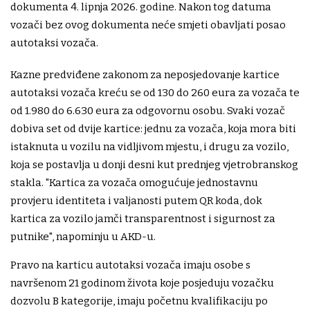
dokumenta 4. lipnja 2026. godine. Nakon tog datuma
vozači bez ovog dokumenta neće smjeti obavljati posao
autotaksi vozača.
Kazne predviđene zakonom za neposjedovanje kartice
autotaksi vozača kreću se od 130 do 260 eura za vozača te
od 1.980 do 6.630 eura za odgovornu osobu. Svaki vozač
dobiva set od dvije kartice: jednu za vozača, koja mora biti
istaknuta u vozilu na vidljivom mjestu, i drugu za vozilo,
koja se postavlja u donji desni kut prednjeg vjetrobranskog
stakla. "Kartica za vozača omogućuje jednostavnu
provjeru identiteta i valjanosti putem QR koda, dok
kartica za vozilo jamči transparentnost i sigurnost za
putnike", napominju u AKD-u.
Pravo na karticu autotaksi vozača imaju osobe s
navršenom 21 godinom života koje posjeduju vozačku
dozvolu B kategorije, imaju početnu kvalifikaciju po