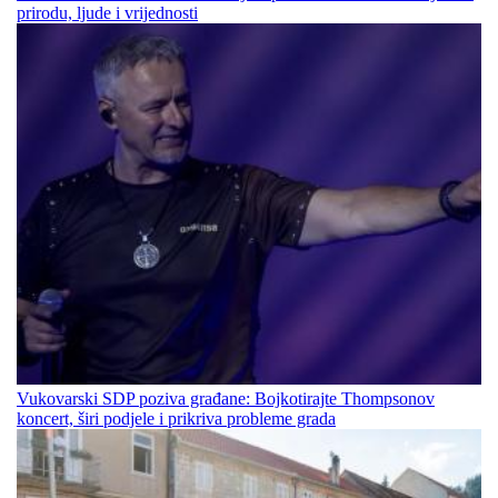
prirodu, ljude i vrijednosti
Vukovarski SDP poziva građane: Bojkotirajte Thompsonov
koncert, širi podjele i prikriva probleme grada