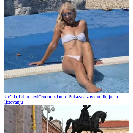
Uršula Tolj u neviđenom izdanju! Pokazala zavidnu liniju na
ljetovanju