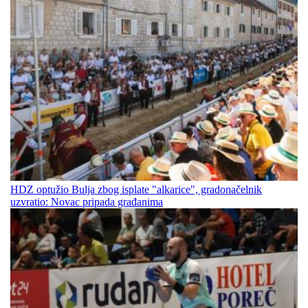
HDZ optužio Bulja zbog isplate "alkarice", gradonačelnik
uzvratio: Novac pripada građanima