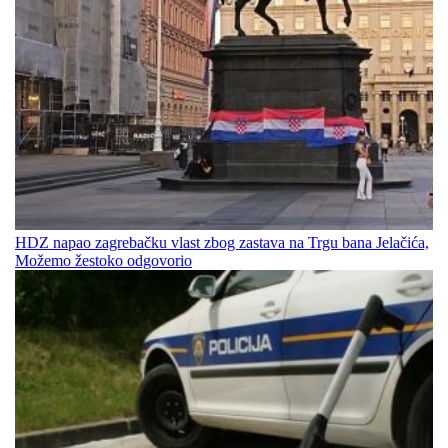
HDZ napao zagrebačku vlast zbog zastava na Trgu bana Jelačića,
Možemo žestoko odgovorio