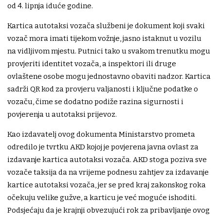
od 4. lipnja iduće godine.
Kartica autotaksi vozača službeni je dokument koji svaki
vozač mora imati tijekom vožnje, jasno istaknut u vozilu
na vidljivom mjestu. Putnici tako u svakom trenutku mogu
provjeriti identitet vozača, a inspektori ili druge
ovlaštene osobe mogu jednostavno obaviti nadzor. Kartica
sadrži QR kod za provjeru valjanosti i ključne podatke o
vozaču, čime se dodatno podiže razina sigurnosti i
povjerenja u autotaksi prijevoz.
Kao izdavatelj ovog dokumenta Ministarstvo prometa
odredilo je tvrtku AKD kojoj je povjerena javna ovlast za
izdavanje kartica autotaksi vozača. AKD stoga poziva sve
vozače taksija da na vrijeme podnesu zahtjev za izdavanje
kartice autotaksi vozača, jer se pred kraj zakonskog roka
očekuju velike gužve, a karticu je već moguće ishoditi.
Podsjećaju da je krajnji obvezujući rok za pribavljanje ovog