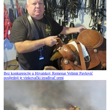
Bez konkurencije u Hrvatskoj: Remenar Velimir Pavlović
posljednji je vinkovački izrađivač ormi