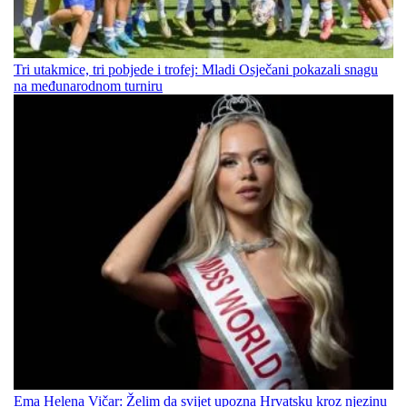
Tri utakmice, tri pobjede i trofej: Mladi Osječani pokazali snagu
na međunarodnom turniru
Ema Helena Vičar: Želim da svijet upozna Hrvatsku kroz njezinu