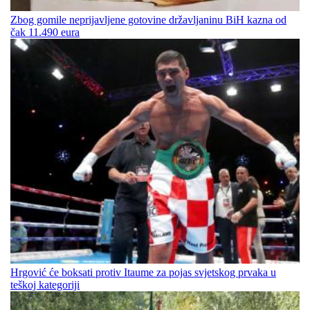
Zbog gomile neprijavljene gotovine državljaninu BiH kazna od
čak 11.490 eura
Hrgović će boksati protiv Itaume za pojas svjetskog prvaka u
teškoj kategoriji