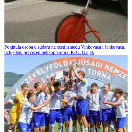
Poginula osoba u sudaru na cesti između Vinkovaca i Jankovaca,
ozlijeđeni prevezen helikopterom u KBC Osijek