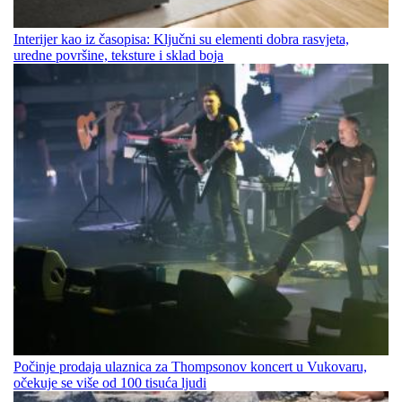
Interijer kao iz časopisa: Ključni su elementi dobra rasvjeta,
uredne površine, teksture i sklad boja
Počinje prodaja ulaznica za Thompsonov koncert u Vukovaru,
očekuje se više od 100 tisuća ljudi