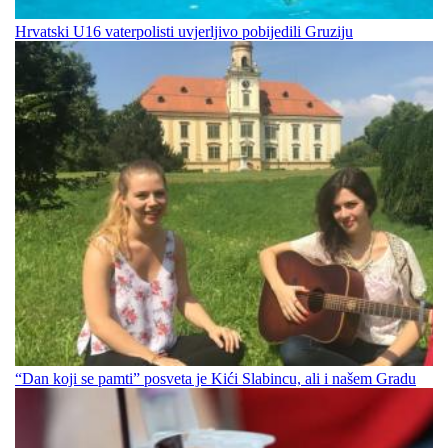
Hrvatski U16 vaterpolisti uvjerljivo pobijedili Gruziju
“Dan koji se pamti” posveta je Kići Slabincu, ali i našem Gradu