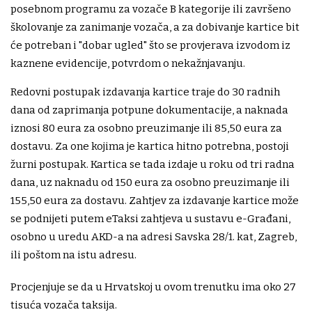
posebnom programu za vozače B kategorije ili završeno
školovanje za zanimanje vozača, a za dobivanje kartice bit
će potreban i "dobar ugled" što se provjerava izvodom iz
kaznene evidencije, potvrdom o nekažnjavanju.
Redovni postupak izdavanja kartice traje do 30 radnih
dana od zaprimanja potpune dokumentacije, a naknada
iznosi 80 eura za osobno preuzimanje ili 85,50 eura za
dostavu. Za one kojima je kartica hitno potrebna, postoji
žurni postupak. Kartica se tada izdaje u roku od tri radna
dana, uz naknadu od 150 eura za osobno preuzimanje ili
155,50 eura za dostavu. Zahtjev za izdavanje kartice može
se podnijeti putem eTaksi zahtjeva u sustavu e-Građani,
osobno u uredu AKD-a na adresi Savska 28/1. kat, Zagreb,
ili poštom na istu adresu.
Procjenjuje se da u Hrvatskoj u ovom trenutku ima oko 27
tisuća vozača taksija.