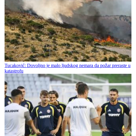
Tucaković: Dovoljno je malo ljudskog nemara da požar preraste u
katastrofu