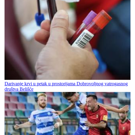
Darivanje krvi u petak u prostorijama Dobrovoljnog vatrogasnog
društva Belišće