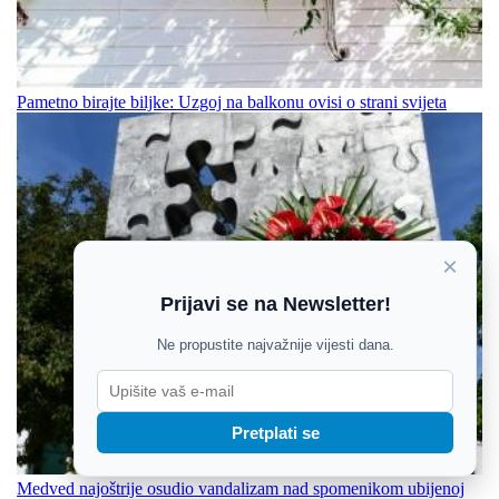
Pametno birajte biljke: Uzgoj na balkonu ovisi o strani svijeta
×
Prijavi se na Newsletter!
Ne propustite najvažnije vijesti dana.
Pretplati se
Medved najoštrije osudio vandalizam nad spomenikom ubijenoj