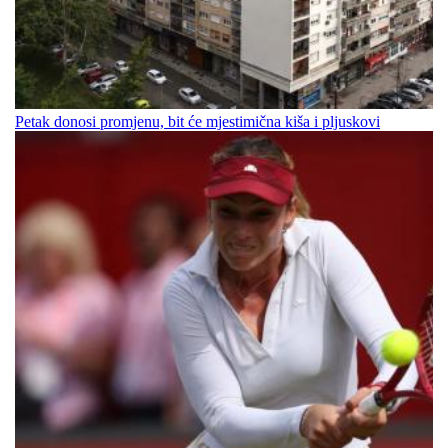
Petak donosi promjenu, bit će mjestimična kiša i pljuskovi