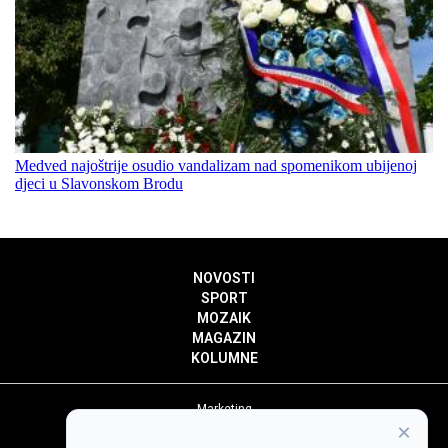
Medved najoštrije osudio vandalizam nad spomenikom ubijenoj
djeci u Slavonskom Brodu
NOVOSTI
SPORT
MOZAIK
MAGAZIN
KOLUMNE
Marketing
×
Politika privatnosti