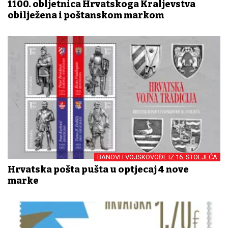
1100. obljetnica Hrvatskoga Kraljevstva
obilježena i poštanskom markom
BANOVI I VOJSKOVOĐE IZ 16. STOLJEĆA
Hrvatska pošta pušta u optjecaj 4 nove
marke