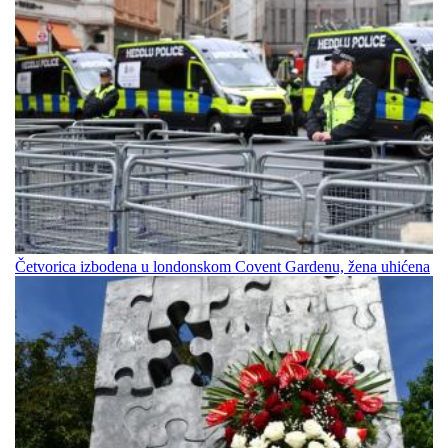
Četvorica izbodena u londonskom Covent Gardenu, žena uhićena