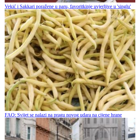
Vekić i Sakkari poražene u paru, favoritkinje uvjerljive u 'singlu'
FAO: Svijet se nalazi na pragu novog udara na cijene hrane