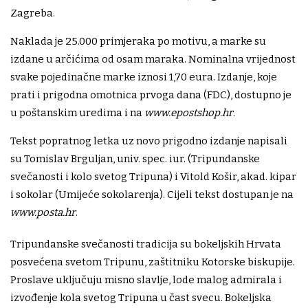
Zagreba.
Naklada je 25.000 primjeraka po motivu, a marke su
izdane u arčićima od osam maraka. Nominalna vrijednost
svake pojedinačne marke iznosi 1,70 eura. Izdanje, koje
prati i prigodna omotnica prvoga dana (FDC), dostupno je
u poštanskim uredima i na
www.epostshop.hr
.
Tekst popratnog letka uz novo prigodno izdanje napisali
su Tomislav Brguljan, univ. spec. iur. (Tripundanske
svečanosti i kolo svetog Tripuna) i Vitold Košir, akad. kipar
i sokolar (Umijeće sokolarenja). Cijeli tekst dostupan je na
www.posta.hr
.
Tripundanske svečanosti tradicija su bokeljskih Hrvata
posvećena svetom Tripunu, zaštitniku Kotorske biskupije.
Proslave uključuju misno slavlje, lode malog admirala i
izvođenje kola svetog Tripuna u čast svecu. Bokeljska