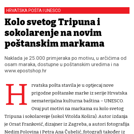
HRVATSKA POŠTA I UNESCO
Kolo svetog Tripuna i
sokolarenje na novim
poštanskim markama
Naklada je 25.000 primjeraka po motivu, u arčićima od
osam maraka, dostupne u poštanskim uredima i na
www.epostshop.hr
H
rvatska pošta stavila je u optjecaj nove
prigodne poštanske marke iz serije Hrvatska
nematerijalna kulturna baština – UNESCO.
Ovaj put motivi na markama su kolo svetog
Tripuna i sokolarenje (sokol Vitolda Košira). Autor izdanja
je Orsat Franković, dizajner iz Zagreba, a autori fotografija
Nedim Polovina i Petra Ana Čubelić, fotografi također iz