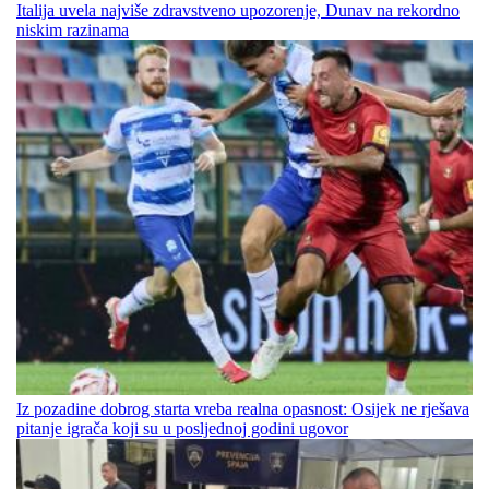
Italija uvela najviše zdravstveno upozorenje, Dunav na rekordno
niskim razinama
Iz pozadine dobrog starta vreba realna opasnost: Osijek ne rješava
pitanje igrača koji su u posljednoj godini ugovor