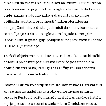
činjenicu da sve manje ljudi izlazi na izbore. Krivicu treba
tražiti na nama, pogledati se u ogledalo i raditi da tako ne
bude, kazao je i dodao kako je druga stvar koja ih je
obilježila „puste nepravilnosti“ nakon oba izborna
kruga. „Zanimljivo, dosta ljudi misli da se ti izbori kradu, i
razmišljanja su da se to uglavnom događa tamo gdje
izbori budu 'u gusto' gdje pobijedi ili napravi razliku netko
iz HDZ-a“, ustvrdio je.
Tražeći objašnjenje za takav stav, rekao je kako su birački
odbori u pojedinim jedinicama sve više pod utjecajem
političkih stranaka, kao i gradska i županijska izborna
povjerenstva, a ne bi trebali biti.
Imamo i DIP, za koje vrijedi sve što sam rekao i Ustavni sud
koji se morao nadglasavati oko jednostavnog pitanja,
rekao je Restović, očito misleći na slučaj glasačkog listića
koji je 'presudio' o većini u zadarskom Gradskom vijeću.