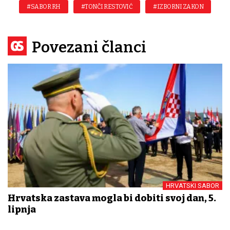
#SABOR RH
#TONČI RESTOVIĆ
#IZBORNI ZAKON
Povezani članci
HRVATSKI SABOR
Hrvatska zastava mogla bi dobiti svoj dan, 5.
lipnja