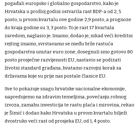
pogađali europsko i globalno gospodarstvo, kako je
Hrvatska u prošloj godini ostvarila rast BDP-a od 2, 5
posto, u prvom kvartalu ove godine 2,9 posto, a prognoze
do kraja godine su 3, 3 posto. To je rast 17 kvartala
zaredom, naglasio je. Imamo, dodao je, nikad veći kreditni
rejting imamo, svrstavamo se među brže rastuća
gospodarstva unutar euro zone, dosegnuli smo gotovo 80
posto prosječne razvijenosti EU, nastavio se podizati
životni standard građana, hvatamo razvojni korak sa
državama koje su prije nas postale članice EU.
Sve to pokazuje snagu hrvatske nacionalne ekonomije,
napredujemo na zdravim temeljima, povećanju robnog
izvoza, zamahu investicija te rastu plaća i mirovina, rekao
je Šimić i dodao kako Hrvatska u prvom kvartalu bilježi
dvostruko veći rast od prosjeka EU, od 1, 4 posto.