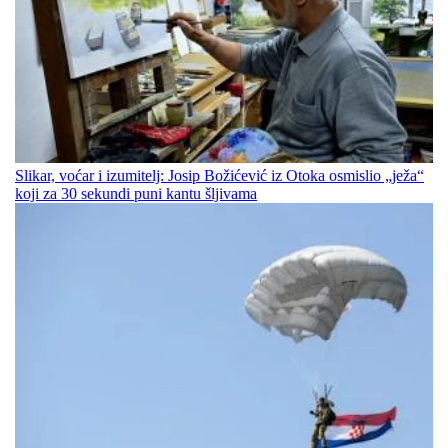
Slikar, voćar i izumitelj: Josip Božićević iz Otoka osmislio „ježa“
koji za 30 sekundi puni kantu šljivama