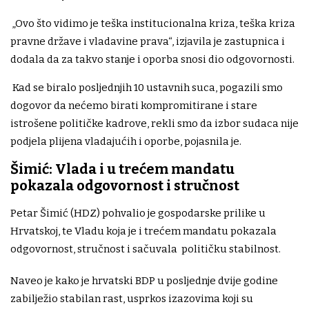
„Ovo što vidimo je teška institucionalna kriza, teška kriza
pravne države i vladavine prava“, izjavila je zastupnica i
dodala da za takvo stanje i oporba snosi dio odgovornosti.
Kad se biralo posljednjih 10 ustavnih suca, pogazili smo
dogovor da nećemo birati kompromitirane i stare
istrošene političke kadrove, rekli smo da izbor sudaca nije
podjela plijena vladajućih i oporbe, pojasnila je.
Šimić: Vlada i u trećem mandatu
pokazala odgovornost i stručnost
Petar Šimić (HDZ) pohvalio je gospodarske prilike u
Hrvatskoj, te Vladu koja je i trećem mandatu pokazala
odgovornost, stručnost i sačuvala političku stabilnost.
Naveo je kako je hrvatski BDP u posljednje dvije godine
zabilježio stabilan rast, usprkos izazovima koji su