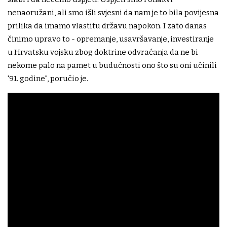
nenaoružani, ali smo išli svjesni da nam je to bila povijesna
prilika da imamo vlastitu državu napokon. I zato danas
činimo upravo to - opremanje, usavršavanje, investiranje
u Hrvatsku vojsku zbog doktrine odvraćanja da ne bi
nekome palo na pamet u budućnosti ono što su oni učinili
'91. godine", poručio je.