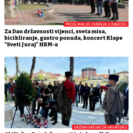
PROSLAVA 30. SVIBNJA U ĐAKOVU
Za Dan državnosti vijenci, sveta misa,
bicikliranje, gastro ponuda, koncert Klape
"Sveti Juraj" HRM-a
VAŽAN DATUM ZA HRVATSKU