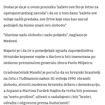
Dodao je da je u ovom prazniku "sažeto sve što je bitno za
opstojnost jednog naroda" i da su u tom danu "sažete sve
težnje naših predaka, sve žrtve koje smo kao narod
podnijeli da bismo imali ovu slobodu".
"Slavimo našu slobodu i našu pobjedu", naglasio je
Medved.
Najavio je i da će u ponedjeljak zgrada zapovjedništva
Hrvatske kopnene vojske u Karlovcu biti imenovana po
nedavno preminulom generalu zbora Pavlu Miljavcu.
Gradonačelnik Mandić je poručio da su hrvatski branitelji
na čelu s Tuđmanom nakon 30. svibnja 1990. obranili
slobodu, stvorili modernu hrvatsku državu i demokraciju,
a županica Martina Furdek Hajdin da treba biti ponosan
na "svetu prošlost", uživati u sadašnjosti i biti "hrabri,
odvažni i odgovorni prema budućnosti".