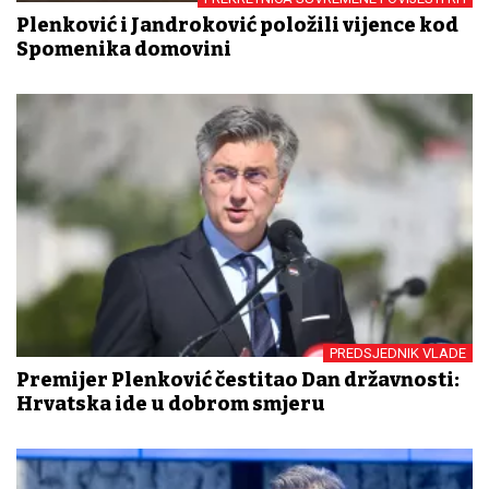
Plenković i Jandroković položili vijence kod
Spomenika domovini
PREDSJEDNIK VLADE
Premijer Plenković čestitao Dan državnosti:
Hrvatska ide u dobrom smjeru