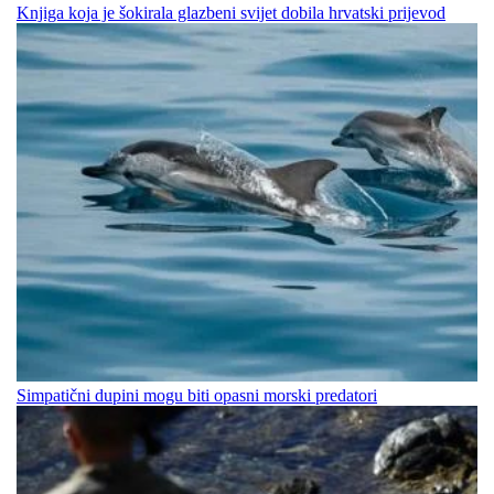
Knjiga koja je šokirala glazbeni svijet dobila hrvatski prijevod
Simpatični dupini mogu biti opasni morski predatori