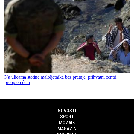
Na ulicama stotine maloljetnika bez pratnje, prihvatni centri
preopterećeni
NOVOSTI
SPORT
MOZAIK
MAGAZIN