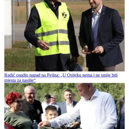
Radić osudio napad na Pejina: „U Osijeku nema i ne smije biti
mjesta za nasilje“