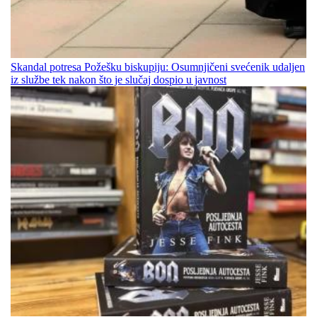
Skandal potresa Požešku biskupiju: Osumnjičeni svećenik udaljen
iz službe tek nakon što je slučaj dospio u javnost