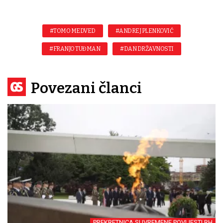
#TOMO MEDVED
#ANDREJ PLENKOVIĆ
#FRANJO TUĐMAN
#DAN DRŽAVNOSTI
Povezani članci
PREKRETNICA SUVREMENE POVIJESTI RH