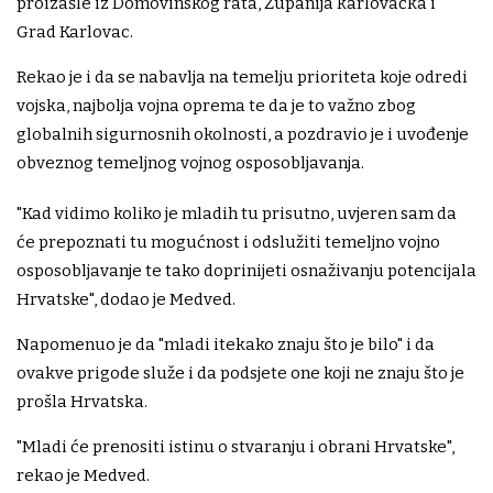
proizašle iz Domovinskog rata, Županija karlovačka i
Grad Karlovac.
Rekao je i da se nabavlja na temelju prioriteta koje odredi
vojska, najbolja vojna oprema te da je to važno zbog
globalnih sigurnosnih okolnosti, a pozdravio je i uvođenje
obveznog temeljnog vojnog osposobljavanja.
"Kad vidimo koliko je mladih tu prisutno, uvjeren sam da
će prepoznati tu mogućnost i odslužiti temeljno vojno
osposobljavanje te tako doprinijeti osnaživanju potencijala
Hrvatske", dodao je Medved.
Napomenuo je da "mladi itekako znaju što je bilo" i da
ovakve prigode služe i da podsjete one koji ne znaju što je
prošla Hrvatska.
"Mladi će prenositi istinu o stvaranju i obrani Hrvatske",
rekao je Medved.