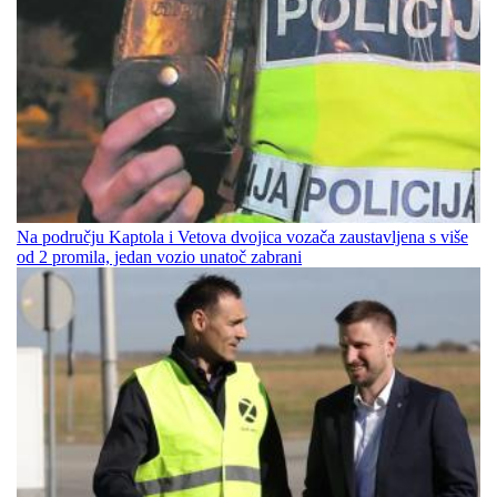
Na području Kaptola i Vetova dvojica vozača zaustavljena s više
od 2 promila, jedan vozio unatoč zabrani