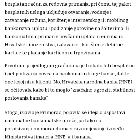
besplatan račun za redovna primanja, pri čemu taj paket
besplatnih usluga uključuje otvaranje, vođenje i
zatvaranje računa, korištenje internetskog ili mobilnog
bankarstva, uplatu i podizanje gotovine na šalterima ili
bankomatima, primanje novčanih uplata u eurima iz
Hrvatske i inozemstva, izdavanje i korištenje debitne
kartice te plaćanje karticom u trgovinama.
Prvotnim prijedlogom građanima je trebalo biti besplatno
i pet podizanja novca na bankomatu druge banke, dakle
one kojoj nisu klijenti. No, Hrvatska narodna banka (HNB)
se očitovala kako bi to moglo "značajno ugroziti stabilnost
poslovanja banaka".
Stoga, izjavio je Primorac, pojavila se ideja o uspostavi
nacionalne bankomatske mreže, pa tako i o
potpisivanju memoranduma o razumijevanju između
Ministarstva financija, HNB-a i banaka.