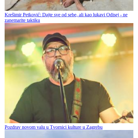
Krešimir Petković: Dajte sve od sebe, ali kao lukavi Odisej - ne
zanemarite taktiku
Pozdrav novom valu u Tvornici kulture u Zagrebu