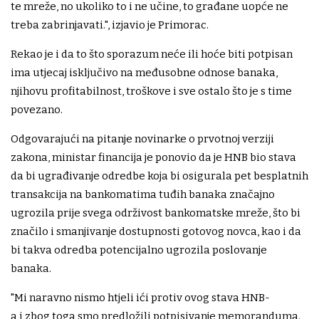
te mreže, no ukoliko to i ne učine, to građane uopće ne
treba zabrinjavati.", izjavio je Primorac.
Rekao je i da to što sporazum neće ili hoće biti potpisan
ima utjecaj isključivo na međusobne odnose banaka,
njihovu profitabilnost, troškove i sve ostalo što je s time
povezano.
Odgovarajući na pitanje novinarke o prvotnoj verziji
zakona, ministar financija je ponovio da je HNB bio stava
da bi ugrađivanje odredbe koja bi osigurala pet besplatnih
transakcija na bankomatima tuđih banaka značajno
ugrozila prije svega održivost bankomatske mreže, što bi
značilo i smanjivanje dostupnosti gotovog novca, kao i da
bi takva odredba potencijalno ugrozila poslovanje
banaka.
"Mi naravno nismo htjeli ići protiv ovog stava HNB-
a i zbog toga smo predložili potpisivanje memoranduma.