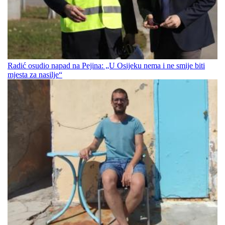
Radić osudio napad na Pejina: „U Osijeku nema i ne smije biti
mjesta za nasilje“