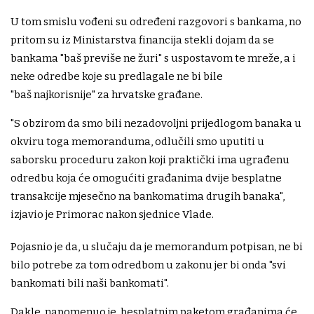
U tom smislu vođeni su određeni razgovori s bankama, no
pritom su iz Ministarstva financija stekli dojam da se
bankama "baš previše ne žuri" s uspostavom te mreže, a i
neke odredbe koje su predlagale ne bi bile
"baš najkorisnije" za hrvatske građane.
"S obzirom da smo bili nezadovoljni prijedlogom banaka u
okviru toga memoranduma, odlučili smo uputiti u
saborsku proceduru zakon koji praktički ima ugrađenu
odredbu koja će omogućiti građanima dvije besplatne
transakcije mjesečno na bankomatima drugih banaka",
izjavio je Primorac nakon sjednice Vlade.
Pojasnio je da, u slučaju da je memorandum potpisan, ne bi
bilo potrebe za tom odredbom u zakonu jer bi onda "svi
bankomati bili naši bankomati".
Dakle, napomenuo je, besplatnim paketom građanima će