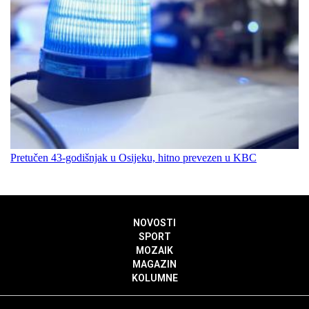
Pretučen 43-godišnjak u Osijeku, hitno prevezen u KBC
NOVOSTI
SPORT
MOZAIK
MAGAZIN
KOLUMNE