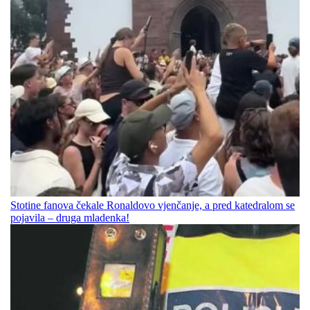
Stotine fanova čekale Ronaldovo vjenčanje, a pred katedralom se
pojavila – druga mladenka!