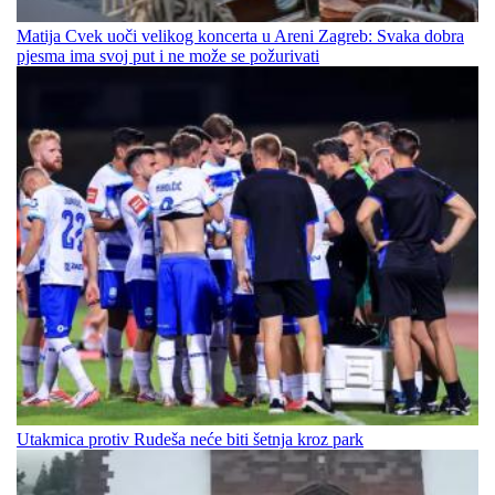
Matija Cvek uoči velikog koncerta u Areni Zagreb: Svaka dobra
pjesma ima svoj put i ne može se požurivati
Utakmica protiv Rudeša neće biti šetnja kroz park