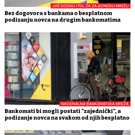
JOŠ GODINU I POL ZA ZAJEDNIČKU MREŽU
Bez dogovora s bankama o besplatnom
podizanju novca na drugim bankomatima
NACIONALNA BANKOMATSKA MREŽA
Bankomati bi mogli postati "zajednički", a
podizanje novca na svakom od njih besplatno