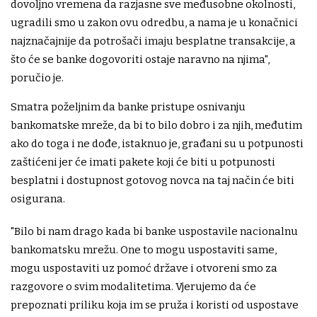
dovoljno vremena da razjasne sve međusobne okolnosti,
ugradili smo u zakon ovu odredbu, a nama je u konačnici
najznačajnije da potrošači imaju besplatne transakcije, a
što će se banke dogovoriti ostaje naravno na njima",
poručio je.
Smatra poželjnim da banke pristupe osnivanju
bankomatske mreže, da bi to bilo dobro i za njih, međutim
ako do toga i ne dođe, istaknuo je, građani su u potpunosti
zaštićeni jer će imati pakete koji će biti u potpunosti
besplatni i dostupnost gotovog novca na taj način će biti
osigurana.
"Bilo bi nam drago kada bi banke uspostavile nacionalnu
bankomatsku mrežu. One to mogu uspostaviti same,
mogu uspostaviti uz pomoć države i otvoreni smo za
razgovore o svim modalitetima. Vjerujemo da će
prepoznati priliku koja im se pruža i koristi od uspostave