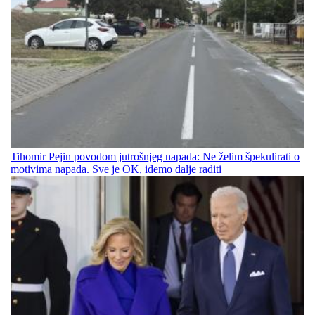
Tihomir Pejin povodom jutrošnjeg napada: Ne želim špekulirati o
motivima napada. Sve je OK, idemo dalje raditi