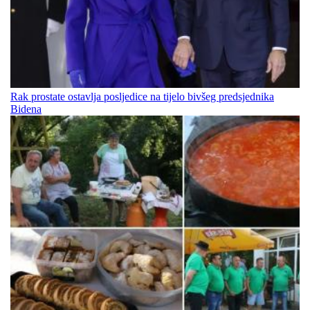
Rak prostate ostavlja posljedice na tijelo bivšeg predsjednika
Bidena