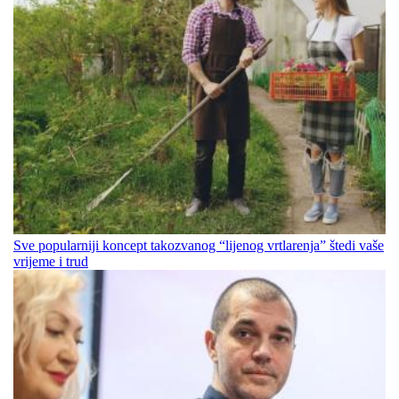
Sve popularniji koncept takozvanog “lijenog vrtlarenja” štedi vaše
vrijeme i trud