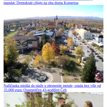
mandat: Demokrati ciljaju na oba doma Kongresa
Našičanka mislila da ulaže u plemenite metale, ostala bez više od
35.000 eura: Osumnjičen 43-godišnji Čeh