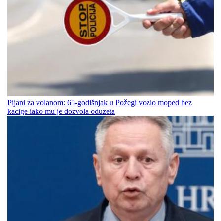
Pijani za volanom: 65-godišnjak u Požegi vozio moped bez
kacige iako mu je dozvola oduzeta