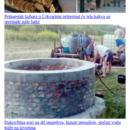
Petnaestak kuhara u Crkvarima pripremat će jela kakva su
spremale naše bake
Đakovština gori na 40 stupnjeva, bunari presušuju, stočari vodu
traže na izvorima