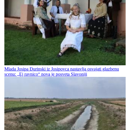
Mlada Josipa Đurinski iz Josipovca nastavlja osvajati glazbenu
scenu: „Ej ravnico“ nova je posveta Slavoniji