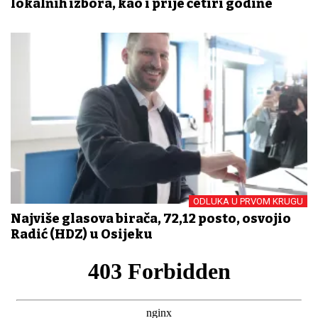
lokalnih izbora, kao i prije četiri godine
ODLUKA U PRVOM KRUGU
Najviše glasova birača, 72,12 posto, osvojio
Radić (HDZ) u Osijeku