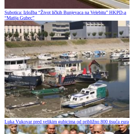
Subotica: Izložba “Život ličkih Bunjevaca na Velebitu” HKPD-a
“Matija Gubec”
Luka Vukovar pred velikim gubicima od približno 800 tisuća eura