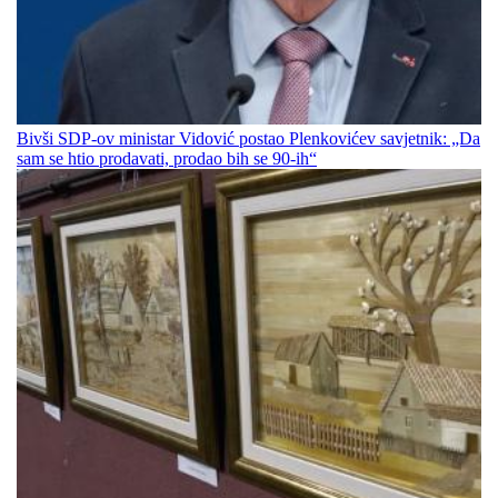
Bivši SDP-ov ministar Vidović postao Plenkovićev savjetnik: „Da
sam se htio prodavati, prodao bih se 90-ih“