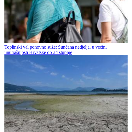
Toplinski val ponovno stiže: Sunčana nedjelja, u većini
unutrašnjosti Hrvatske do 34 stupnje