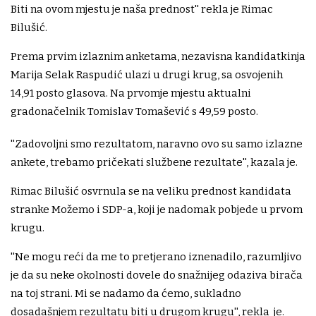
Biti na ovom mjestu je naša prednost'' rekla je Rimac
Bilušić.
Prema prvim izlaznim anketama, nezavisna kandidatkinja
Marija Selak Raspudić ulazi u drugi krug, sa osvojenih
14,91 posto glasova. Na prvomje mjestu aktualni
gradonačelnik Tomislav Tomašević s 49,59 posto.
''Zadovoljni smo rezultatom, naravno ovo su samo izlazne
ankete, trebamo pričekati službene rezultate'', kazala je.
Rimac Bilušić osvrnula se na veliku prednost kandidata
stranke Možemo i SDP-a, koji je nadomak pobjede u prvom
krugu.
''Ne mogu reći da me to pretjerano iznenadilo, razumljivo
je da su neke okolnosti dovele do snažnijeg odaziva birača
na toj strani. Mi se nadamo da ćemo, sukladno
dosadašnjem rezultatu biti u drugom krugu'', rekla je.