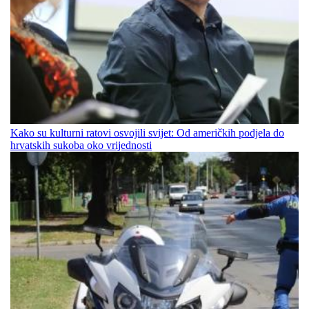
Kako su kulturni ratovi osvojili svijet: Od američkih podjela do
hrvatskih sukoba oko vrijednosti