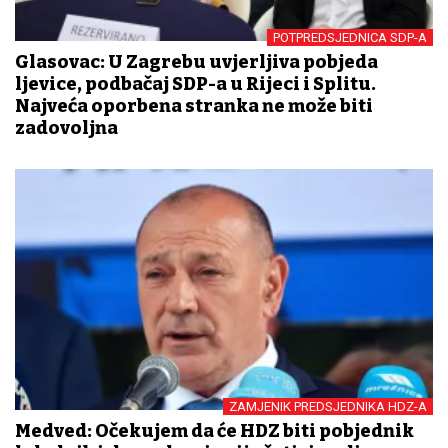
POTPREDSJEDNICA SDP-A
Glasovac: U Zagrebu uvjerljiva pobjeda
ljevice, podbačaj SDP-a u Rijeci i Splitu.
Najveća oporbena stranka ne može biti
zadovoljna
ZAMJENIK PREDSJEDNIKA HDZ-A
Medved: Očekujem da će HDZ biti pobjednik