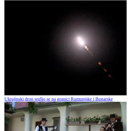
Ukrajinski dron srušio se na granici Rumunjske i Bugarske