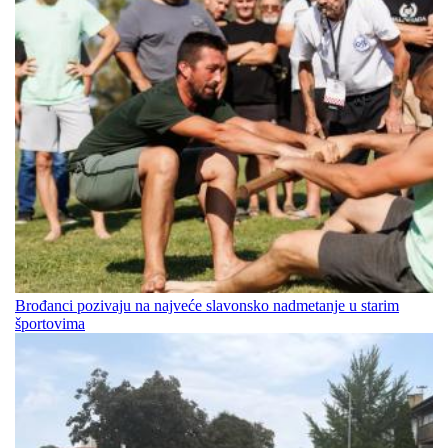
Brođanci pozivaju na najveće slavonsko nadmetanje u starim
športovima