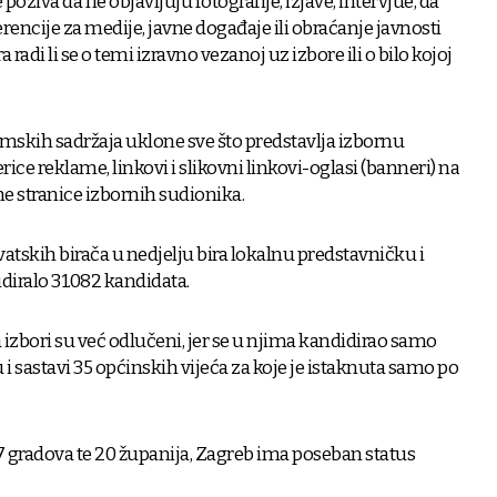
oziva da ne objavljuju fotografije, izjave, intervjue, da
encije za medije, javne događaje ili obraćanje javnosti
radi li se o temi izravno vezanoj uz izbore ili o bilo kojoj
ramskih sadržaja uklone sve što predstavlja izbornu
ice reklame, linkovi i slikovni linkovi-oglasi (banneri) na
e stranice izbornih sudionika.
rvatskih birača u nedjelju bira lokalnu predstavničku i
idiralo 31.082 kandidata.
 izbori su već odlučeni, jer se u njima kandidirao samo
 i sastavi 35 općinskih vijeća za koje je istaknuta samo po
 gradova te 20 županija, Zagreb ima poseban status