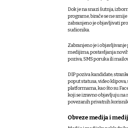
Dok je na snazi šutnja, izbor
programe, birače se ne smije 
zabranjeno je objavljivati pro
sudionika.
Zabranjeno je i objavljivanj
medijima, postavljanja novih
poziva, SMS poruka ili mailo
DIP poziva kandidate, strank
poput statusa, video klipova
platformama, kao što su Faceb
koji se izravno objavljuju na
povezanih privatnih korisni
Obveze medija i medi