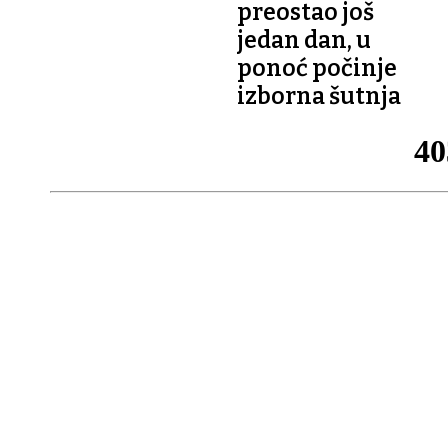
preostao još
jedan dan, u
ponoć počinje
izborna šutnja