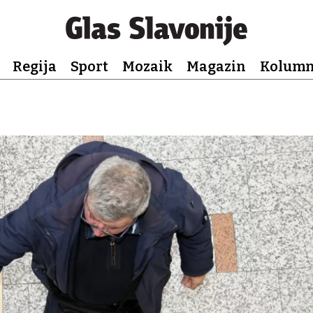
Regija
Sport
Mozaik
Magazin
Kolum