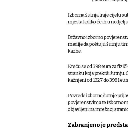
Izborna šutnja traje cijelu sub
mjesta koliko će ih u nedjelju
Državno izborno povjerenstvo 
medije da poštuju šutnju tim
kazne.
Kreću se od 398 eura za fizič
stranku koja prekrši šutnju.
kažnjeni od 1327 do 3981 eura
Povrede izborne šutnje prij
povjerenstvima te Izbornom 
objavljeni na mrežnoj stranic
Zabranjeno je predsta