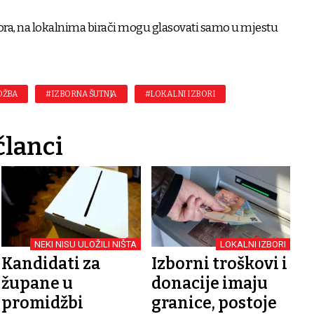
bora, na lokalnima birači mogu glasovati samo u mjestu
DŽBA
#IZBORNA ŠUTNJA
#LOKALNI IZBORI
članci
NEKI NISU ULOŽILI NIŠTA
LOKALNI IZBORI
Kandidati za
Izborni troškovi i
župane u
donacije imaju
promidžbi
granice, postoje