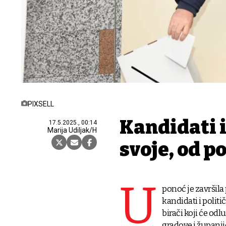
PIXSELL
Kandidati i
17.5.2025., 00:14
Marija Udiljak/H
svoje, od p
U
ponoć je završila
kandidati i politi
birači koji će odl
gradove i županij