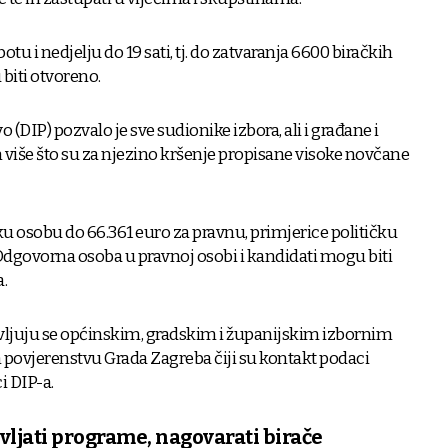
otu i nedjelju do 19 sati, tj. do zatvaranja 6600 biračkih
 biti otvoreno.
(DIP) pozvalo je sve sudionike izbora, ali i građane i
 više što su za njezino kršenje propisane visoke novčane
ku osobu do 66.361 euro za pravnu, primjerice političku
 Odgovorna osoba u pravnoj osobi i kandidati mogu biti
.
avljuju se općinskim, gradskim i županijskim izbornim
povjerenstvu Grada Zagreba čiji su kontakt podaci
i DIP-a.
vljati programe, nagovarati birače