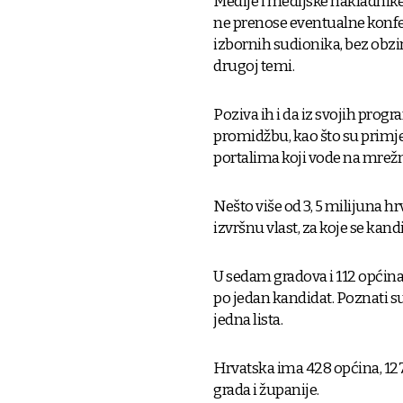
Medije i medijske nakladnike p
ne prenose eventualne konfer
izbornih sudionika, bez obzira 
drugoj temi.
Poziva ih i da iz svojih prog
promidžbu, kao što su primjer
portalima koji vode na mrežn
Nešto više od 3, 5 milijuna h
izvršnu vlast, za koje se kand
U sedam gradova i 112 općina
po jedan kandidat. Poznati su
jedna lista.
Hrvatska ima 428 općina, 127
grada i županije.