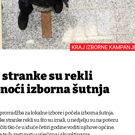
KRAJ IZBORNE KAMPANJ
 stranke su rekli
onoći izborna šutnja
 promidžba za lokalne izbore i počela izborna šutnja,
čke stranke rekli su što su imali, u nedjelju su na potezu
učiti tko će u iduće četiri godine voditi njihove općine,
e te ih zastupati u vijećima i skupštinama.