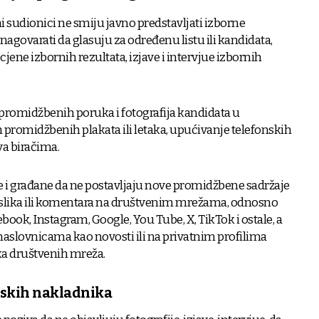
ni sudionici ne smiju javno predstavljati izborne
nagovarati da glasuju za određenu listu ili kandidata,
cjene izbornih rezultata, izjave i intervjue izbornih
e promidžbenih poruka i fotografija kandidata u
 promidžbenih plakata ili letaka, upućivanje telefonskih
va biračima.
e i građane da ne postavljaju nove promidžbene sadržaje
, slika ili komentara na društvenim mrežama, odnosno
ook, Instagram, Google, You Tube, X, TikTok i ostale, a
 naslovnicama kao novosti ili na privatnim profilima
ka društvenih mreža.
jskih nakladnika