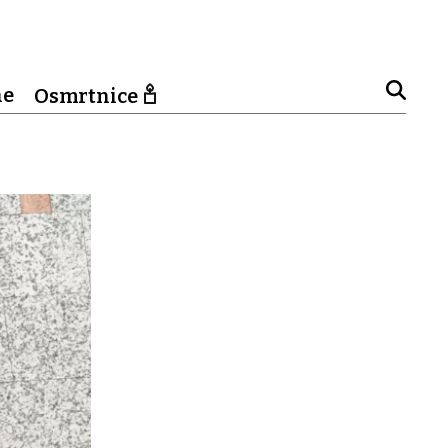
ne
Osmrtnice