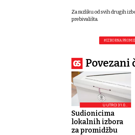
Za razliku od svih drugih iz
prebivališta.
#IZBORNA PROMI
Povezani 
U UTRCI 31.082
KANDIDATA
Sudionicima
lokalnih izbora
za promidžbu