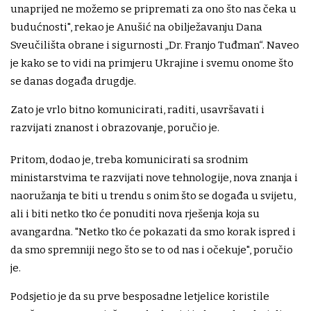
unaprijed ne možemo se pripremati za ono što nas čeka u
budućnosti", rekao je Anušić na obilježavanju Dana
Sveučilišta obrane i sigurnosti „Dr. Franjo Tuđman“. Naveo
je kako se to vidi na primjeru Ukrajine i svemu onome što
se danas događa drugdje.
Zato je vrlo bitno komunicirati, raditi, usavršavati i
razvijati znanost i obrazovanje, poručio je.
Pritom, dodao je, treba komunicirati sa srodnim
ministarstvima te razvijati nove tehnologije, nova znanja i
naoružanja te biti u trendu s onim što se događa u svijetu,
ali i biti netko tko će ponuditi nova rješenja koja su
avangardna. "Netko tko će pokazati da smo korak ispred i
da smo spremniji nego što se to od nas i očekuje", poručio
je.
Podsjetio je da su prve besposadne letjelice koristile