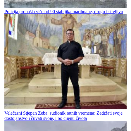
Policija pronašla više od 90 stabljika marihuane, drogu i streljivo
Velečasni Stjepan Zeba, sudionik ratnih vremena: Zadržati svoje
dostojanstvo i čuvati svoje, i po cijenu života