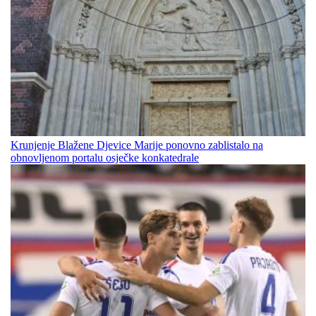
Krunjenje Blažene Djevice Marije ponovno zablistalo na
obnovljenom portalu osječke konkatedrale