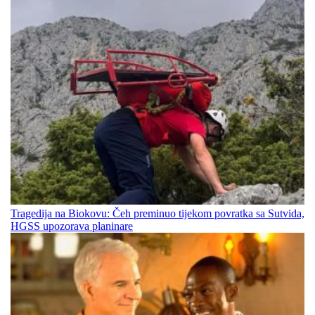
Tragedija na Biokovu: Čeh preminuo tijekom povratka sa Sutvida,
HGSS upozorava planinare