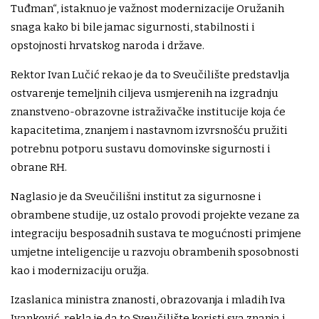
Tuđman“, istaknuo je važnost modernizacije Oružanih
snaga kako bi bile jamac sigurnosti, stabilnosti i
opstojnosti hrvatskog naroda i države.
Rektor Ivan Lučić rekao je da to Sveučilište predstavlja
ostvarenje temeljnih ciljeva usmjerenih na izgradnju
znanstveno-obrazovne istraživačke institucije koja će
kapacitetima, znanjem i nastavnom izvrsnošću pružiti
potrebnu potporu sustavu domovinske sigurnosti i
obrane RH.
Naglasio je da Sveučilišni institut za sigurnosne i
obrambene studije, uz ostalo provodi projekte vezane za
integraciju besposadnih sustava te mogućnosti primjene
umjetne inteligencije u razvoju obrambenih sposobnosti
kao i modernizaciju oružja.
Izaslanica ministra znanosti, obrazovanja i mladih Iva
Ivanković rekla je da to Sveučilište koristi sva znanja i