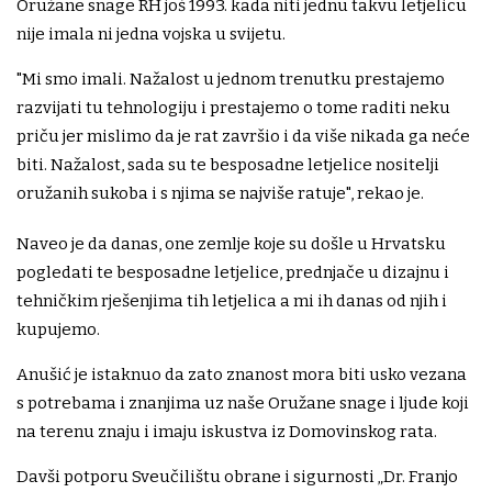
Oružane snage RH još 1993. kada niti jednu takvu letjelicu
nije imala ni jedna vojska u svijetu.
"Mi smo imali. Nažalost u jednom trenutku prestajemo
razvijati tu tehnologiju i prestajemo o tome raditi neku
priču jer mislimo da je rat završio i da više nikada ga neće
biti. Nažalost, sada su te besposadne letjelice nositelji
oružanih sukoba i s njima se najviše ratuje", rekao je.
Naveo je da danas, one zemlje koje su došle u Hrvatsku
pogledati te besposadne letjelice, prednjače u dizajnu i
tehničkim rješenjima tih letjelica a mi ih danas od njih i
kupujemo.
Anušić je istaknuo da zato znanost mora biti usko vezana
s potrebama i znanjima uz naše Oružane snage i ljude koji
na terenu znaju i imaju iskustva iz Domovinskog rata.
Davši potporu Sveučilištu obrane i sigurnosti „Dr. Franjo