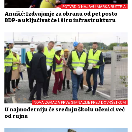
POTVRDIO NAJAVU MARKA RUTTE-A
Anušić: Izdvajanje za obranu od pet posto
BDP-a uključivat će i širu infrastrukturu
NOVA ZGRADA PRVE GIMNAZIJE PRED DOVRŠETKOM
U najmoderniju će srednju školu učenici već
od rujna