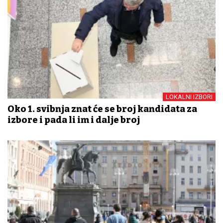
LOKALNI IZBORI
Oko 1. svibnja znat će se broj kandidata za
izbore i pada li im i dalje broj