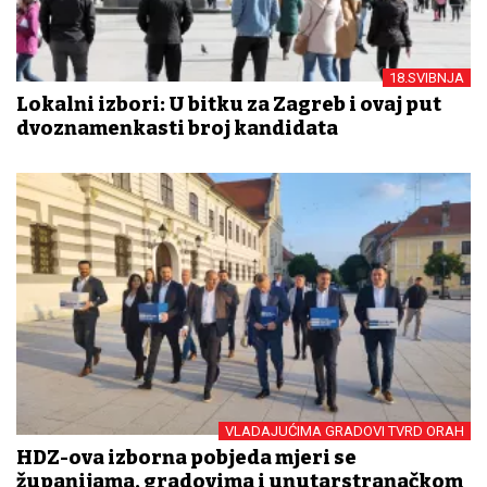
18.SVIBNJA
Lokalni izbori: U bitku za Zagreb i ovaj put
dvoznamenkasti broj kandidata
VLADAJUĆIMA GRADOVI TVRD ORAH
HDZ-ova izborna pobjeda mjeri se
županijama, gradovima i unutarstranačkom