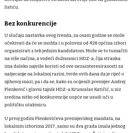
listiću.
Bez konkurencije
U slučaju nastavka ovog trenda, za osam godine se može
očekivati da će se možda i u polovini od 428 općina izbori
organizirati s tek jednim kandidatom. Može se to tumačiti
na više načina, a vodeći dužnosnici HDZ-a, čija stranka
ima daleko najviše koristi od ove nezainteresiranosti za
natjecanje na lokalnoj razini, tvrde ovih dana da je riječ o
njihovoj snazi, pa i da se, kako su ocijenili premijer Andrej
Plenković i glavni tajnik HDZ-a Krunoslav Katičić, u niz
sredina nitko od konkurencije uopće ne usudi ući u
političku utakmicu.
U prvoj godini Plenkovićeva premijerskog mandata, na
lokalnim izborima 2017., samo su dva grada imala jednog