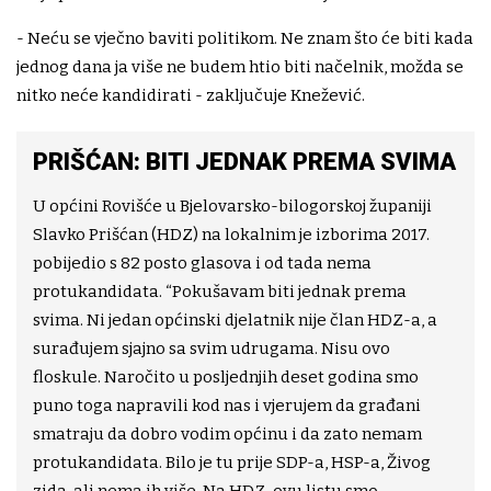
- Neću se vječno baviti politikom. Ne znam što će biti kada
jednog dana ja više ne budem htio biti načelnik, možda se
nitko neće kandidirati - zaključuje Knežević.
PRIŠĆAN: BITI JEDNAK PREMA SVIMA
U općini Rovišće u Bjelovarsko-bilogorskoj županiji
Slavko Prišćan (HDZ) na lokalnim je izborima 2017.
pobijedio s 82 posto glasova i od tada nema
protukandidata. “Pokušavam biti jednak prema
svima. Ni jedan općinski djelatnik nije član HDZ-a, a
surađujem sjajno sa svim udrugama. Nisu ovo
floskule. Naročito u posljednjih deset godina smo
puno toga napravili kod nas i vjerujem da građani
smatraju da dobro vodim općinu i da zato nemam
protukandidata. Bilo je tu prije SDP-a, HSP-a, Živog