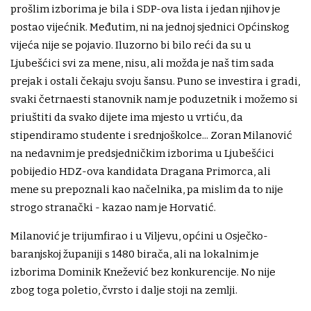
prošlim izborima je bila i SDP-ova lista i jedan njihov je
postao vijećnik. Međutim, ni na jednoj sjednici Općinskog
vijeća nije se pojavio. Iluzorno bi bilo reći da su u
Ljubešćici svi za mene, nisu, ali možda je naš tim sada
prejak i ostali čekaju svoju šansu. Puno se investira i gradi,
svaki četrnaesti stanovnik nam je poduzetnik i možemo si
priuštiti da svako dijete ima mjesto u vrtiću, da
stipendiramo studente i srednjoškolce... Zoran Milanović
na nedavnim je predsjedničkim izborima u Ljubešćici
pobijedio HDZ-ova kandidata Dragana Primorca, ali
mene su prepoznali kao načelnika, pa mislim da to nije
strogo stranački - kazao nam je Horvatić.
Milanović je trijumfirao i u Viljevu, općini u Osječko-
baranjskoj županiji s 1480 birača, ali na lokalnim je
izborima Dominik Knežević bez konkurencije. No nije
zbog toga poletio, čvrsto i dalje stoji na zemlji.