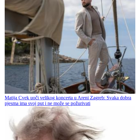
Matija Cvek uoči velikog koncerta u Areni Zagreb: Svaka dobra
pjesma ima svoj put i ne može se požurivati