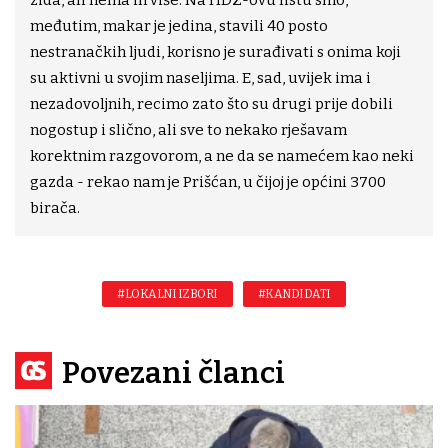
zida, ali nema ih više. Na HDZ-ovu listu smo,
međutim, makar je jedina, stavili 40 posto
nestranačkih ljudi, korisno je surađivati s onima koji
su aktivni u svojim naseljima. E, sad, uvijek ima i
nezadovoljnih, recimo zato što su drugi prije dobili
nogostup i slično, ali sve to nekako rješavam
korektnim razgovorom, a ne da se namećem kao neki
gazda - rekao nam je Prišćan, u čijoj je općini 3700
birača.
#LOKALNI IZBORI
#KANDIDATI
Povezani članci