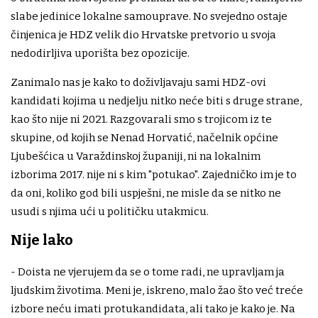
slabe jedinice lokalne samouprave. No svejedno ostaje
činjenica je HDZ velik dio Hrvatske pretvorio u svoja
nedodirljiva uporišta bez opozicije.
Zanimalo nas je kako to doživljavaju sami HDZ-ovi
kandidati kojima u nedjelju nitko neće biti s druge strane,
kao što nije ni 2021. Razgovarali smo s trojicom iz te
skupine, od kojih se Nenad Horvatić, načelnik općine
Ljubešćica u Varaždinskoj županiji, ni na lokalnim
izborima 2017. nije ni s kim "potukao". Zajedničko im je to
da oni, koliko god bili uspješni, ne misle da se nitko ne
usudi s njima ući u političku utakmicu.
Nije lako
- Doista ne vjerujem da se o tome radi, ne upravljam ja
ljudskim životima. Meni je, iskreno, malo žao što već treće
izbore neću imati protukandidata, ali tako je kako je. Na