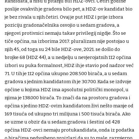
kandidata, a nisu u pitanju bili HDZ-ovci. Četiri godine
poslije ovakvih je gradova bilo pet, a HDZ-ov kandidat bio
je bez rivala u njih četiri. Ovaj je put HDZ i prije izbora
poziciju gradonačelnika osvojio u sedam gradova, a
njegovi protivnici nemaju takav privilegij nigdje. Što se
tiče općina, na izborima 2017. pluralizam nije postojao u
njih 45, od toga su 24 bile HDZ-ove, 2021. se došlo do
brojke 68 (HDZ 44), a u nedjelju u nevjerojatnih 112 općina
izbori su puka formalnost, HDZ ih je stavio pod nadzor već
71. U tih je 112 općina ukupno 208.500 birača, a u sedam
gradova s jednim kandidatom ih je 30.700. Kada se izdvoje
općine u kojima HDZ ima apsolutni politički monopol, u
njima je 138.000 birača. To znači da na prostoru gradova i
općina s jedino HDZ-ovim kandidatom živi nešto manje od
169 tisuća od ukupno tri milijuna i 500 tisuća birača. Ako
se uzme u obzir da u sedam gradova i šestini od 428
općina HDZ-ovci nemaju protukandidata, onda iz podatka
o biračima nedvojbeno proizlazi da su to male, razmjerno