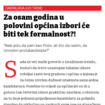
ZABRINJAVAJUĆI TREND
Za osam godina u
polovini općina izbori će
biti tek formalnost?!
“Neki pišu da sam kao Putin, ali što da radim, da
izmislim protukandidata?”
S
ada se već može govoriti o izraženom trendu,
budući da treće uzastopne lokalne izbore
ozbiljno raste broj gradova i općina u kojima je
za čelnu izvršnu dužnost istaknuta samo jedna
kandidatura. Posebno to vrijedi za općine jer su ih u
gotovo čak četvrtini izbori praktično završeni, s obzirom
na to da je jedinom prijavljenom kanididatu za pobjedu
dovoljno da isključivo on zaokruži svoje ime na glasačkom