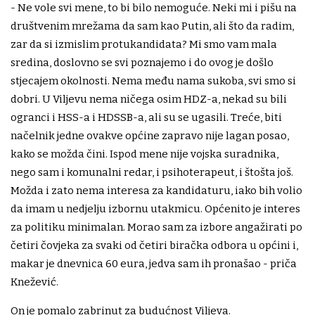
- Ne vole svi mene, to bi bilo nemoguće. Neki mi i pišu na
društvenim mrežama da sam kao Putin, ali što da radim,
zar da si izmislim protukandidata? Mi smo vam mala
sredina, doslovno se svi poznajemo i do ovog je došlo
stjecajem okolnosti. Nema među nama sukoba, svi smo si
dobri. U Viljevu nema ničega osim HDZ-a, nekad su bili
ogranci i HSS-a i HDSSB-a, ali su se ugasili. Treće, biti
načelnik jedne ovakve općine zapravo nije lagan posao,
kako se možda čini. Ispod mene nije vojska suradnika,
nego sam i komunalni redar, i psihoterapeut, i štošta još.
Možda i zato nema interesa za kandidaturu, iako bih volio
da imam u nedjelju izbornu utakmicu. Općenito je interes
za politiku minimalan. Morao sam za izbore angažirati po
četiri čovjeka za svaki od četiri biračka odbora u općini i,
makar je dnevnica 60 eura, jedva sam ih pronašao - priča
Knežević.
On je pomalo zabrinut za budućnost Viljeva.