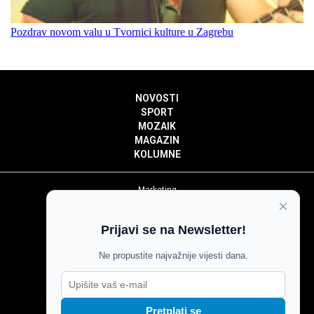
Pozdrav novom valu u Tvornici kulture u Zagrebu
NOVOSTI
SPORT
MOZAIK
MAGAZIN
KOLUMNE
Marketing
×
Politika privatnosti
Politika kolačića
Prijavi se na Newsletter!
Impressum
Pravila prenošenja sadržaja
Ne propustite najvažnije vijesti dana.
Pravila komentiranja
Agroglas
Pretplati se