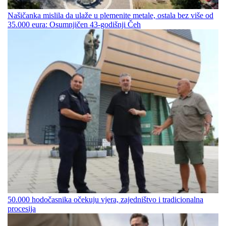
Našičanka mislila da ulaže u plemenite metale, ostala bez više od
35.000 eura: Osumnjičen 43-godišnji Čeh
50.000 hodočasnika očekuju vjera, zajedništvo i tradicionalna
procesija