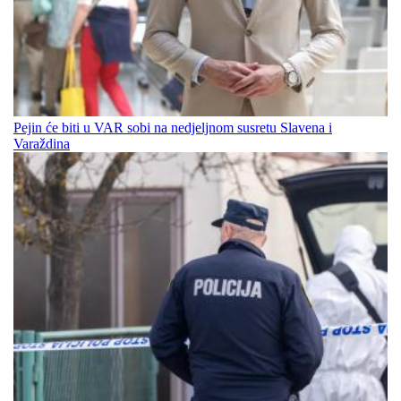
Pejin će biti u VAR sobi na nedjeljnom susretu Slavena i
Varaždina