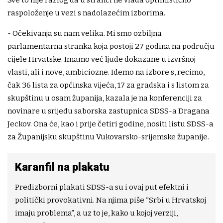
Sve to nije razlog da u stranci ne vlada optimistično
raspoloženje u vezi s nadolazećim izborima.
- Očekivanja su nam velika. Mi smo ozbiljna
parlamentarna stranka koja postoji 27 godina na području
cijele Hrvatske. Imamo već ljude dokazane u izvršnoj
vlasti, ali i nove, ambiciozne. Idemo na izbore s, recimo,
čak 36 lista za općinska vijeća, 17 za gradska i s listom za
skupštinu u osam županija, kazala je na konferenciji za
novinare u srijedu saborska zastupnica SDSS-a Dragana
Jeckov. Ona će, kao i prije četiri godine, nositi listu SDSS-a
za Županijsku skupštinu Vukovarsko-srijemske županije.
Karanfil na plakatu
Predizborni plakati SDSS-a su i ovaj put efektni i
politički provokativni. Na njima piše “Srbi u Hrvatskoj
imaju problema”, a uz to je, kako u kojoj verziji,