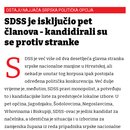
OSTAJU NAJJAČA SRPSKA POLITIČKA OPCIJA
SDSS je isključio pet
članova - kandidirali su
se protiv stranke
S
DSS je već više od dva desetljeća glavna stranka
srpske nacionalne manjine u Hrvatskoj, ali
nekad je unutar tog korpusa ipak postojala
određena politička konkurencija. Već dulje
vrijeme je, međutim, SDSS pravi monopolist, a potvrđuju
to i kandidacijske liste za predstojeće lokalne izbore. U
pet općina, Jagodnjaku, Šodolovcima, Negoslavcima,
Vrhovinama i Biskupiji, SDSS-ovac je jedini kandidat za
načelnka, a identična je situacija i u izborima za
zamjenika župana iz reda pripadnika srpske nacionalne