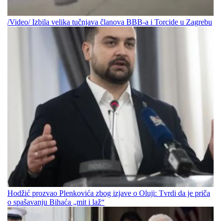
/Video/ Izbila velika tučnjava članova BBB-a i Torcide u Zagrebu
Hodžić prozvao Plenkovića zbog izjave o Oluji: Tvrdi da je priča
o spašavanju Bihaća „mit i laž“