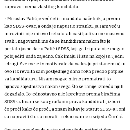
zapravo i nema vlastitog kandidata.
- Miroslav Palić je već četiri mandata načelnik, u prvom
kao SDSS-ovac, a onda je napustio stranku. Ja sam već u
mirovini i nije mi ovo trebalo, ali naši ljudi su me masovno
zvali i nagovarali me da se kandidiram nakon što je
postalo jasno da su Palić i SDSS, koji ga tri puta nije mogao
pobijediti, sada zajedno. Čak imaju i listu na kojoj su i jedni
i drugi. Sve me je to motiviralo da na kraju pristanem ući u
ovo i iz revolta sam posljednjeg dana roka predao potpise
za kandidaturu. Nisam mogao mirno promatrati to
njihovo zajedništvo nakon svega što se ranije između njiih
događalo. To jednostavno nije korektno prema biračima
SDSS-a. Imam se kao građanin pravo kandidirati, izbori
će proći kako će proći, a znam kakav je Statut SDSS-a i oni
su napravili što su morali - rekao nam je u srijedu Čurčić.