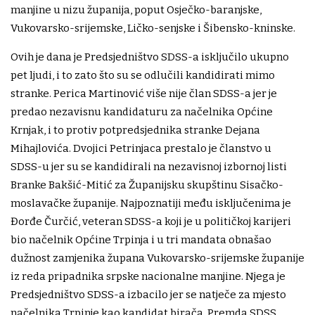
manjine u nizu županija, poput Osječko-baranjske,
Vukovarsko-srijemske, Ličko-senjske i Šibensko-kninske.
Ovih je dana je Predsjedništvo SDSS-a isključilo ukupno
pet ljudi, i to zato što su se odlučili kandidirati mimo
stranke. Perica Martinović više nije član SDSS-a jer je
predao nezavisnu kandidaturu za načelnika Općine
Krnjak, i to protiv potpredsjednika stranke Dejana
Mihajlovića. Dvojici Petrinjaca prestalo je članstvo u
SDSS-u jer su se kandidirali na nezavisnoj izbornoj listi
Branke Bakšić-Mitić za Županijsku skupštinu Sisačko-
moslavačke županije. Najpoznatiji među isključenima je
Đorđe Čurčić, veteran SDSS-a koji je u političkoj karijeri
bio načelnik Općine Trpinja i u tri mandata obnašao
dužnost zamjenika župana Vukovarsko-srijemske županije
iz reda pripadnika srpske nacionalne manjine. Njega je
Predsjedništvo SDSS-a izbacilo jer se natječe za mjesto
načelnika Trpinje kao kandidat birača. Premda SDSS