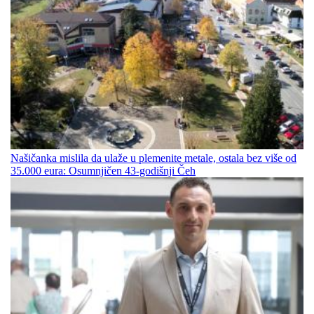
Našičanka mislila da ulaže u plemenite metale, ostala bez više od
35.000 eura: Osumnjičen 43-godišnji Čeh