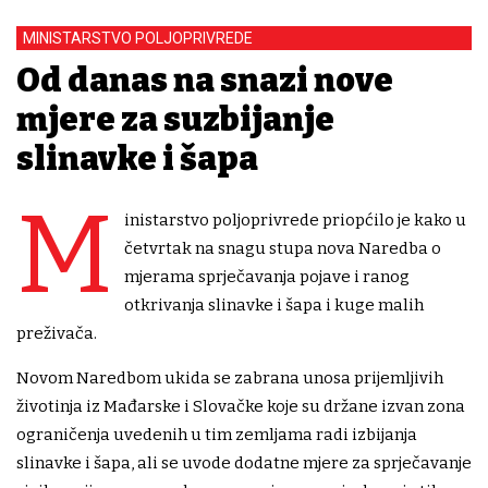
MINISTARSTVO POLJOPRIVREDE
Od danas na snazi nove
mjere za suzbijanje
slinavke i šapa
M
inistarstvo poljoprivrede priopćilo je kako u
četvrtak na snagu stupa nova Naredba o
mjerama sprječavanja pojave i ranog
otkrivanja slinavke i šapa i kuge malih
preživača.
Novom Naredbom ukida se zabrana unosa prijemljivih
životinja iz Mađarske i Slovačke koje su držane izvan zona
ograničenja uvedenih u tim zemljama radi izbijanja
slinavke i šapa, ali se uvode dodatne mjere za sprječavanje