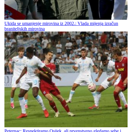
Ukida se umanjenje mirovina iz 2002.: Vlada mijenja izračun
braniteljskih mirovina
Peternac: Respektiramo Osijek, ali prvenstveno gledamo sebe i