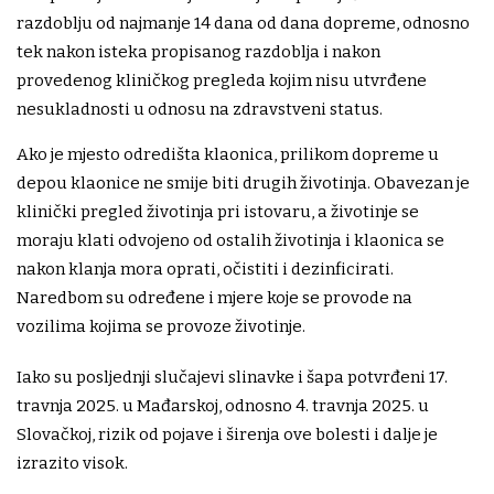
razdoblju od najmanje 14 dana od dana dopreme, odnosno
tek nakon isteka propisanog razdoblja i nakon
provedenog kliničkog pregleda kojim nisu utvrđene
nesukladnosti u odnosu na zdravstveni status.
Ako je mjesto odredišta klaonica, prilikom dopreme u
depou klaonice ne smije biti drugih životinja. Obavezan je
klinički pregled životinja pri istovaru, a životinje se
moraju klati odvojeno od ostalih životinja i klaonica se
nakon klanja mora oprati, očistiti i dezinficirati.
Naredbom su određene i mjere koje se provode na
vozilima kojima se provoze životinje.
Iako su posljednji slučajevi slinavke i šapa potvrđeni 17.
travnja 2025. u Mađarskoj, odnosno 4. travnja 2025. u
Slovačkoj, rizik od pojave i širenja ove bolesti i dalje je
izrazito visok.