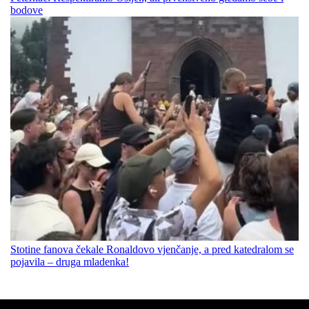
bodove
Stotine fanova čekale Ronaldovo vjenčanje, a pred katedralom se
pojavila – druga mladenka!