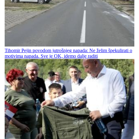
Tihomir Pejin povodom jutrošnjeg napada: Ne želim špekulirati o
motivima napada. Sve je OK, idemo dalje raditi