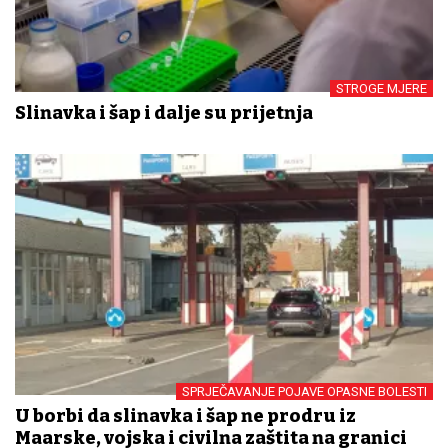
STROGE MJERE
Slinavka i šap i dalje su prijetnja
SPRJEČAVANJE POJAVE OPASNE BOLESTI
U borbi da slinavka i šap ne prodru iz
Mađarske, vojska i civilna zaštita na granici