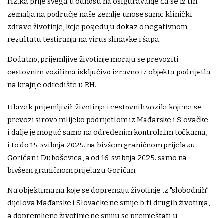
rizika prije svega u odnosu na osiguravanje da se iz tih
zemalja na područje naše zemlje unose samo klinički
zdrave životinje, koje posjeduju dokaz o negativnom
rezultatu testiranja na virus slinavke i šapa.
Dodatno, prijemljive životinje moraju se prevoziti
cestovnim vozilima isključivo izravno iz objekta podrijetla
na krajnje odredište u RH.
Ulazak prijemljivih životinja i cestovnih vozila kojima se
prevozi sirovo mlijeko podrijetlom iz Mađarske i Slovačke
i dalje je moguć samo na određenim kontrolnim točkama,
i to do 15. svibnja 2025. na bivšem graničnom prijelazu
Goričan i Duboševica, a od 16. svibnja 2025. samo na
bivšem graničnom prijelazu Goričan.
Na objektima na koje se dopremaju životinje iz "slobodnih“
dijelova Mađarske i Slovačke ne smije biti drugih životinja,
a dopremljene životinje ne smiju se premještati u