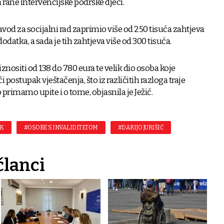
rane intervencijske podrške djeci.
avod za socijalni rad zaprimio više od 250 tisuća zahtjeva
datka, a sada je tih zahtjeva više od 300 tisuća.
znositi od 138 do 780 eura te velik dio osoba koje
postupak vještačenja, što iz različitih razloga traje
rimamo upite i o tome, objasnila je Ježić.
AK
#OSOBE S INVALIDITETOM
#DARIJO JURIŠIĆ
članci