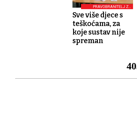
PRAVOBRANITELJ ZA
OSOBE S INVALIDITETOM:
Sve više djece s
teškoćama, za
koje sustav nije
spreman