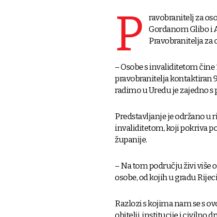
P
ravobranitelj za os
Gordanom Glibo i An
Pravobranitelja za 
– Osobe s invaliditetom čine 
pravobranitelja kontaktiran 9.5
radimo u Uredu je zajedno s
Predstavljanje je održano u
invaliditetom, koji pokriva p
županije.
– Na tom području živi više 
osobe, od kojih u gradu Rijeci 
Razlozi s kojima nam se s ov
obitelji, institucije i civiln