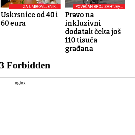
ZA UMIROVLJENIKE,
POVEĆAN BROJ ZAHTJEVA
KORISNIKE INVALIDNINE I
I PRITUŽBI
Uskrsnice od 40 i
Pravo na
INKLUZIVNOG DODATKA
60 eura
inkluzivni
dodatak čeka još
110 tisuća
građana