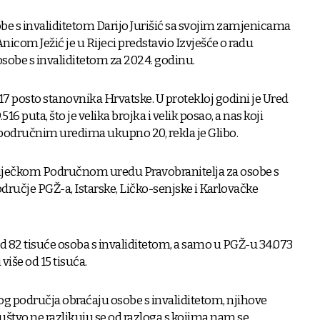
obe s invaliditetom Darijo Jurišić sa svojim zamjenicama
icom Ježić je u Rijeci predstavio Izvješće o radu
osobe s invaliditetom za 2024. godinu.
17 posto stanovnika Hrvatske. U protekloj godini je Ured
16 puta, što je velika brojka i velik posao, a nas koji
 područnim uredima ukupno 20, rekla je Glibo.
 riječkom Područnom uredu Pravobranitelja za osobe s
odručje PGŽ-a, Istarske, Ličko-senjske i Karlovačke
od 82 tisuće osoba s invaliditetom, a samo u PGŽ-u 34.073
više od 15 tisuća.
og područja obraćaju osobe s invaliditetom, njihove
o društvo ne razlikuju se od razloga s kojima nam se