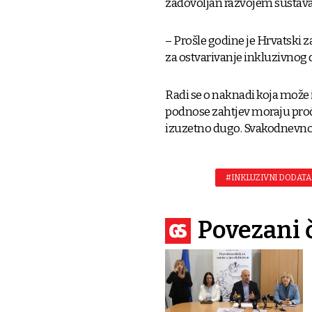
zadovoljan razvojem sustava 
– Prošle godine je Hrvatski z
za ostvarivanje inkluzivnog do
Radi se o naknadi koja može i
podnose zahtjev moraju proći 
izuzetno dugo. Svakodnevno p
#INKLUZIVNI DODAT
Povezani 