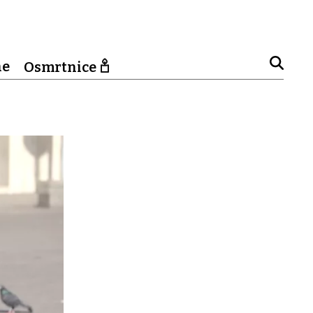
ne
Osmrtnice