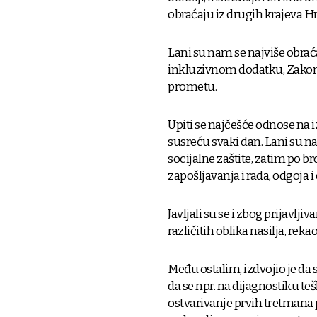
obraćaju iz drugih krajeva H
Lani su nam se najviše obra
inkluzivnom dodatku, Zakona
prometu.
Upiti se najčešće odnose na 
susreću svaki dan. Lani su na
socijalne zaštite, zatim po br
zapošljavanja i rada, odgoja 
Javljali su se i zbog prijavlji
različitih oblika nasilja, rekao 
Među ostalim, izdvojio je da
da se npr. na dijagnostiku t
ostvarivanje prvih tretmana po