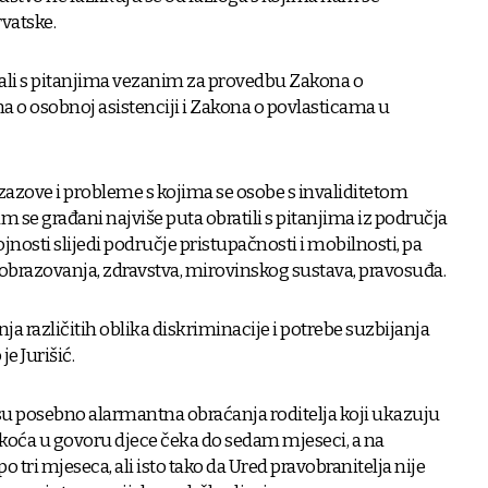
rvatske.
ćali s pitanjima vezanim za provedbu Zakona o
 o osobnoj asistenciji i Zakona o povlasticama u
izazove i probleme s kojima se osobe s invaliditetom
m se građani najviše puta obratili s pitanjima iz područja
ojnosti slijedi područje pristupačnosti i mobilnosti, pa
i obrazovanja, zdravstva, mirovinskog sustava, pravosuđa.
vanja različitih oblika diskriminacije i potrebe suzbijanja
je Jurišić.
 su posebno alarmantna obraćanja roditelja koji ukazuju
eškoća u govoru djece čeka do sedam mjeseci, a na
 tri mjeseca, ali isto tako da Ured pravobranitelja nije