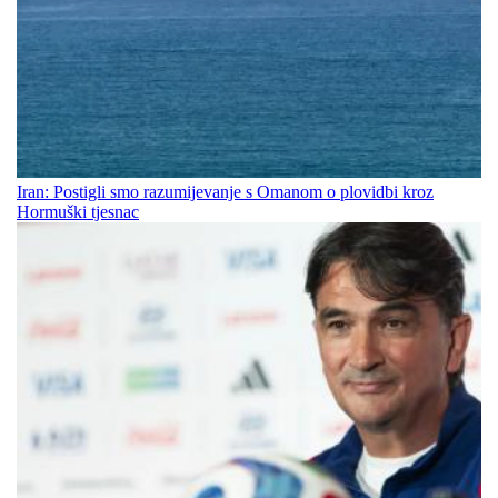
Iran: Postigli smo razumijevanje s Omanom o plovidbi kroz
Hormuški tjesnac