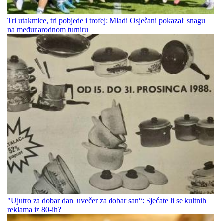
Tri utakmice, tri pobjede i trofej: Mladi Osječani pokazali snagu
na međunarodnom turniru
"Ujutro za dobar dan, uvečer za dobar san“: Sjećate li se kultnih
reklama iz 80-ih?