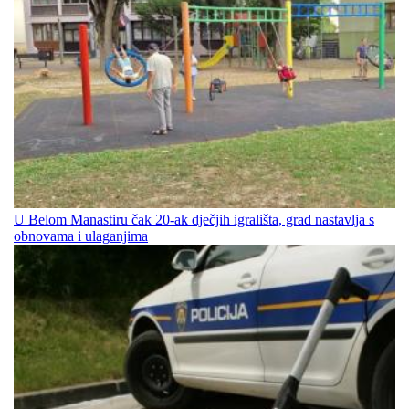
U Belom Manastiru čak 20-ak dječjih igrališta, grad nastavlja s
obnovama i ulaganjima