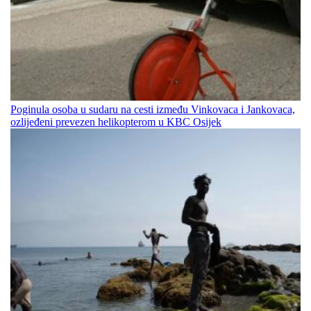
Poginula osoba u sudaru na cesti između Vinkovaca i Jankovaca,
ozlijeđeni prevezen helikopterom u KBC Osijek