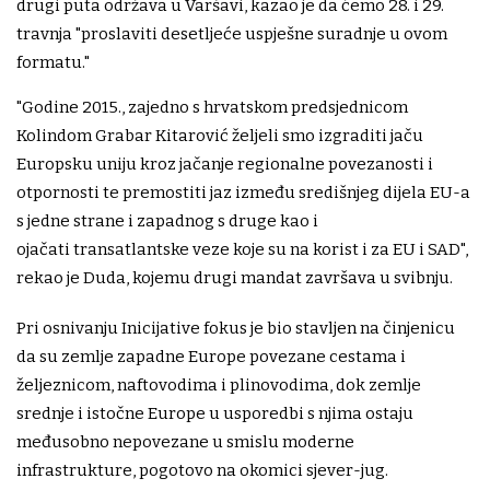
drugi puta održava u Varšavi, kazao je da ćemo 28. i 29.
travnja "proslaviti desetljeće uspješne suradnje u ovom
formatu."
"Godine 2015., zajedno s hrvatskom predsjednicom
Kolindom Grabar Kitarović željeli smo izgraditi jaču
Europsku uniju kroz jačanje regionalne povezanosti i
otpornosti te premostiti jaz između središnjeg dijela EU-a
s jedne strane i zapadnog s druge kao i
ojačati transatlantske veze koje su na korist i za EU i SAD",
rekao je Duda, kojemu drugi mandat završava u svibnju.
Pri osnivanju Inicijative fokus je bio stavljen na činjenicu
da su zemlje zapadne Europe povezane cestama i
željeznicom, naftovodima i plinovodima, dok zemlje
srednje i istočne Europe u usporedbi s njima ostaju
međusobno nepovezane u smislu moderne
infrastrukture, pogotovo na okomici sjever-jug.