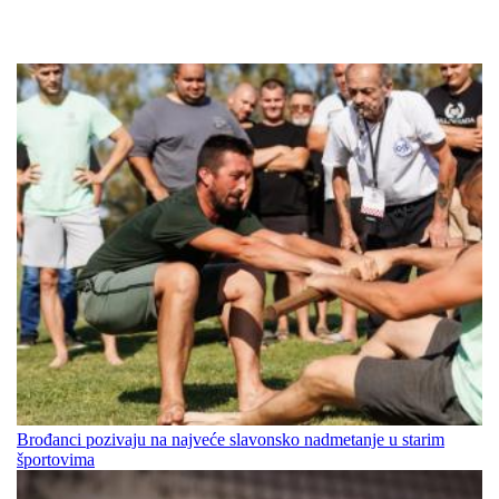
Brođanci pozivaju na najveće slavonsko nadmetanje u starim
športovima