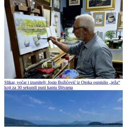
Slikar, voćar i izumitelj: Josip Božićević iz Otoka osmislio „ježa“
koji za 30 sekundi puni kantu šljivama