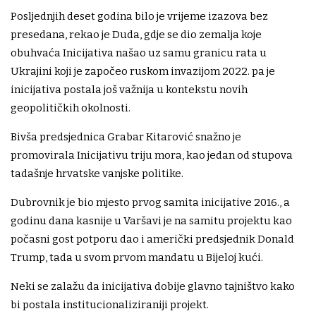
Posljednjih deset godina bilo je vrijeme izazova bez
presedana, rekao je Duda, gdje se dio zemalja koje
obuhvaća Inicijativa našao uz samu granicu rata u
Ukrajini koji je započeo ruskom invazijom 2022. pa je
inicijativa postala još važnija u kontekstu novih
geopolitičkih okolnosti.
Bivša predsjednica Grabar Kitarović snažno je
promovirala Inicijativu triju mora, kao jedan od stupova
tadašnje hrvatske vanjske politike.
Dubrovnik je bio mjesto prvog samita inicijative 2016., a
godinu dana kasnije u Varšavi je na samitu projektu kao
počasni gost potporu dao i američki predsjednik Donald
Trump, tada u svom prvom mandatu u Bijeloj kući.
Neki se zalažu da inicijativa dobije glavno tajništvo kako
bi postala institucionaliziraniji projekt.