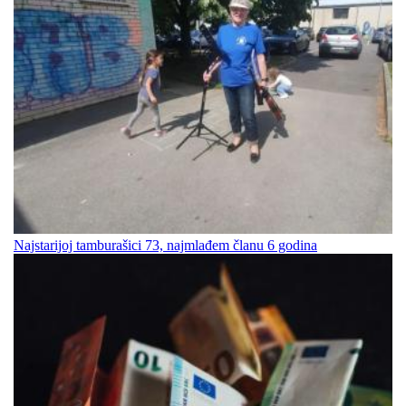
Najstarijoj tamburašici 73, najmlađem članu 6 godina