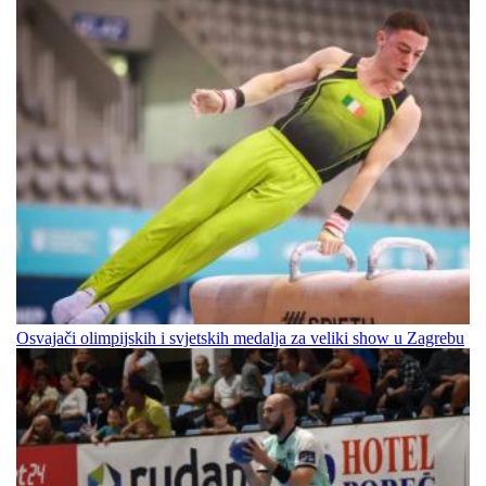
Osvajači olimpijskih i svjetskih medalja za veliki show u Zagrebu