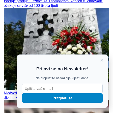
Počinje prodaja ulaznica za Thompsonov koncert u Vukovaru,
očekuje se više od 100 tisuća ljudi
×
Prijavi se na Newsletter!
Ne propustite najvažnije vijesti dana.
Medved najoštrije osudio vandalizam nad spomenikom ubijenoj
djeci u Slavonskom Brodu
Pretplati se