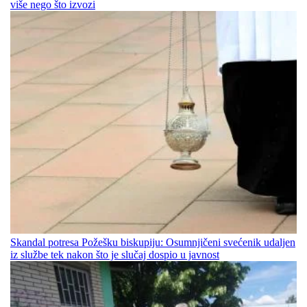
više nego što izvozi
Skandal potresa Požešku biskupiju: Osumnjičeni svećenik udaljen
iz službe tek nakon što je slučaj dospio u javnost