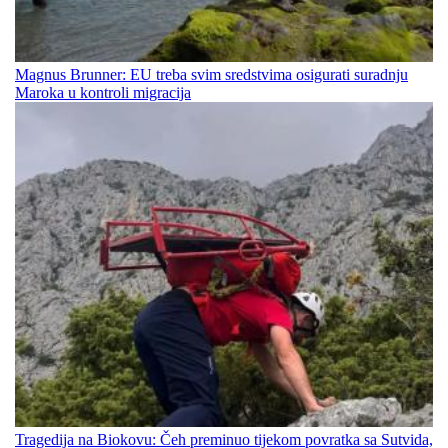
Magnus Brunner: EU treba svim sredstvima osigurati suradnju
Maroka u kontroli migracija
Tragedija na Biokovu: Čeh preminuo tijekom povratka sa Sutvida,