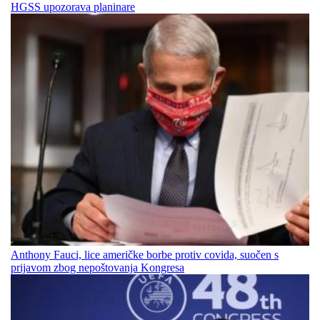
HGSS upozorava planinare
Anthony Fauci, lice američke borbe protiv covida, suočen s
prijavom zbog nepoštovanja Kongresa