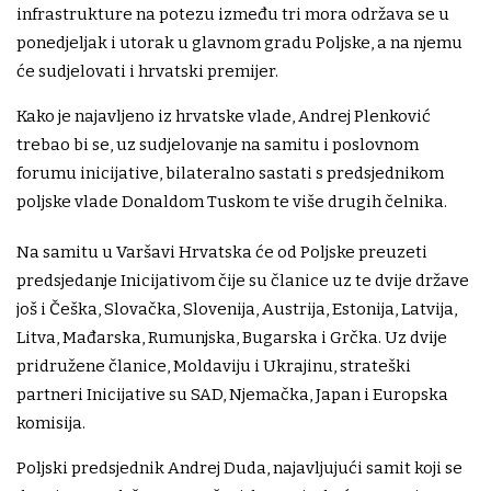
infrastrukture na potezu između tri mora održava se u
ponedjeljak i utorak u glavnom gradu Poljske, a na njemu
će sudjelovati i hrvatski premijer.
Kako je najavljeno iz hrvatske vlade, Andrej Plenković
trebao bi se, uz sudjelovanje na samitu i poslovnom
forumu inicijative, bilateralno sastati s predsjednikom
poljske vlade Donaldom Tuskom te više drugih čelnika.
Na samitu u Varšavi Hrvatska će od Poljske preuzeti
predsjedanje Inicijativom čije su članice uz te dvije države
još i Češka, Slovačka, Slovenija, Austrija, Estonija, Latvija,
Litva, Mađarska, Rumunjska, Bugarska i Grčka. Uz dvije
pridružene članice, Moldaviju i Ukrajinu, strateški
partneri Inicijative su SAD, Njemačka, Japan i Europska
komisija.
Poljski predsjednik Andrej Duda, najavljujući samit koji se