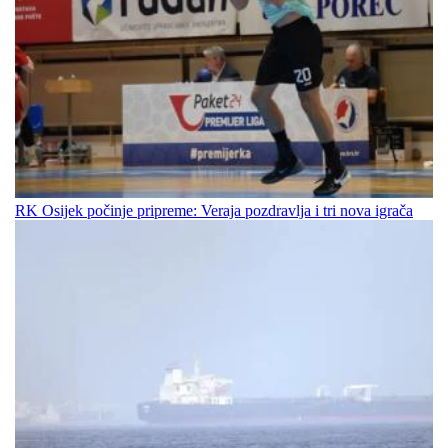
RK Osijek počinje pripreme: Veraja pozdravlja i tri nova igrača