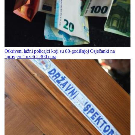
Otkriveni lažni policajci koji su 88-godišnjoj Osječanki na
"provjeru" uzeli 2.300 eura