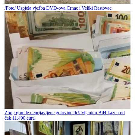
/Foto/ Uspjela vježba DVD-ova Crnac i Veliki Rastovac
Zbog gomile neprijavljene gotovine državljaninu BiH kazna od
čak 11.490 eura