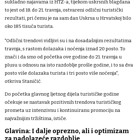
sukladno najavama iz HTZ-a, tijekom uskrsnih blagdana
to jest od 18. do 21. travnja, ostvareni odlični turistički
rezultati, pri čemu je na sam dan Uskrsa u Hrvatskoj bilo
oko 185 tisuća turista.
"Odlični trendovi vidljivi su i na dosadašnjim rezultatima
travnja, s rastom dolazaka i noćenja iznad 20 posto. To
znači i da smo od početka ove godine do 21. travnja u
plusu u odnosu na isto razdoblje prošle godine, i to sa dva
posto više dolazaka turista i tri posto više noćenja",
otkriva Staničić.
Do početka glavnog ljetnog dijela turističke godine
očekuje se nastavak pozitivnih trendova turističkog
prometa uz intenzivnu i kontinuiranu promociju na
najvažnijim tržištima, ističe.
Glavina: I dalje oprezno, ali i optimizam
za nadolazeće razdoblje