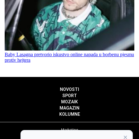
Baby Lasagna pretvorio iskustvo online napada u borbenu pjesmu
protiv hejtera
NOVOSTI
SPORT
MOZAIK
MAGAZIN
KOLUMNE
Marketing
×
Politika privatnosti