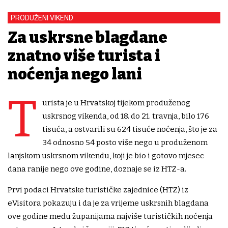
PRODUŽENI VIKEND
Za uskrsne blagdane
znatno više turista i
noćenja nego lani
T
urista je u Hrvatskoj tijekom produženog
uskrsnog vikenda, od 18. do 21. travnja, bilo 176
tisuća, a ostvarili su 624 tisuće noćenja, što je za
34 odnosno 54 posto više nego u produženom
lanjskom uskrsnom vikendu, koji je bio i gotovo mjesec
dana ranije nego ove godine, doznaje se iz HTZ-a.
Prvi podaci Hrvatske turističke zajednice (HTZ) iz
eVisitora pokazuju i da je za vrijeme uskrsnih blagdana
ove godine među županijama najviše turističkih noćenja