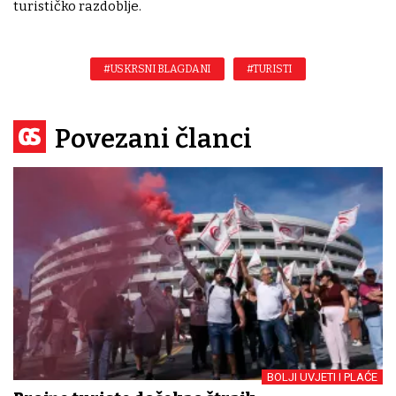
turističko razdoblje.
#USKRSNI BLAGDANI
#TURISTI
Povezani članci
BOLJI UVJETI I PLAĆE