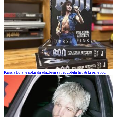
Knjiga koja je šokirala glazbeni svijet dobila hrvatski prijevod