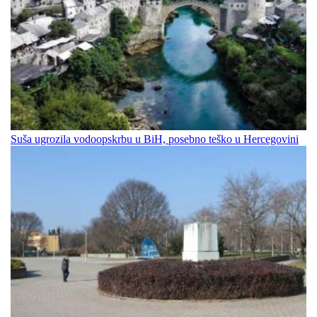
Suša ugrozila vodoopskrbu u BiH, posebno teško u Hercegovini