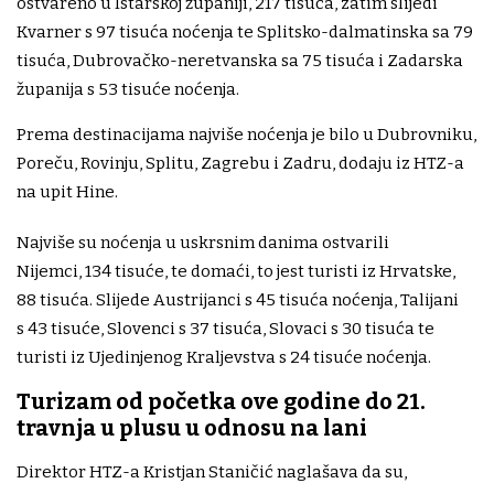
ostvareno u Istarskoj županiji, 217 tisuća, zatim slijedi
Kvarner s 97 tisuća noćenja te Splitsko-dalmatinska sa 79
tisuća, Dubrovačko-neretvanska sa 75 tisuća i Zadarska
županija s 53 tisuće noćenja.
Prema destinacijama najviše noćenja je bilo u Dubrovniku,
Poreču, Rovinju, Splitu, Zagrebu i Zadru, dodaju iz HTZ-a
na upit Hine.
Najviše su noćenja u uskrsnim danima ostvarili
Nijemci, 134 tisuće, te domaći, to jest turisti iz Hrvatske,
88 tisuća. Slijede Austrijanci s 45 tisuća noćenja, Talijani
s 43 tisuće, Slovenci s 37 tisuća, Slovaci s 30 tisuća te
turisti iz Ujedinjenog Kraljevstva s 24 tisuće noćenja.
Turizam od početka ove godine do 21.
travnja u plusu u odnosu na lani
Direktor HTZ-a Kristjan Staničić naglašava da su,