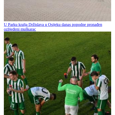
U Parku kralja Držislava u Osijeku danas popodne pronađen
ozlijeđeni muškarac