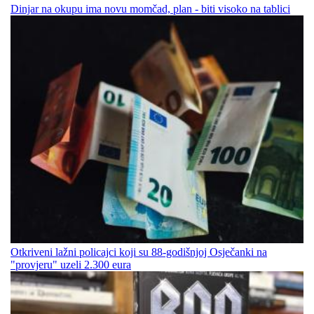
Dinjar na okupu ima novu momčad, plan - biti visoko na tablici
Otkriveni lažni policajci koji su 88-godišnjoj Osječanki na
"provjeru" uzeli 2.300 eura