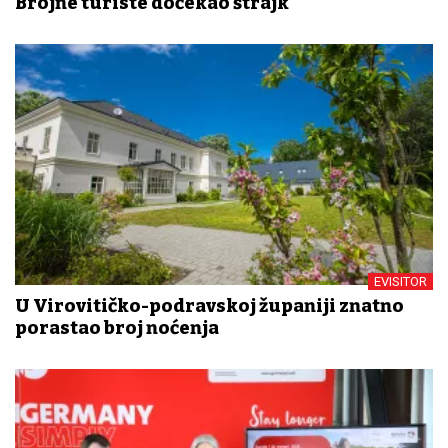
Brojne turiste dočekao štrajk
EVISITOR
U Virovitičko-podravskoj županiji znatno
porastao broj noćenja