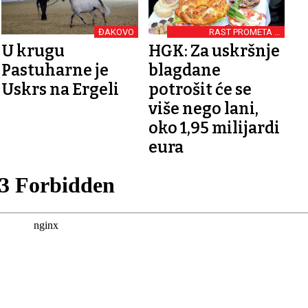
ĐAKOVO
RAST PROMETA U
MALOPRODAJI
U krugu
HGK: Za uskršnje
Pastuharne je
blagdane
Uskrs na Ergeli
potrošit će se
više nego lani,
oko 1,95 milijardi
eura