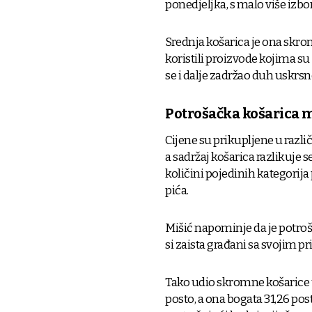
ponedjeljka, s malo više izbor
Srednja košarica je ona skr
koristili proizvode kojima su 
se i dalje zadržao duh uskrsne
Potrošačka košarica mj
Cijene su prikupljene u razli
a sadržaj košarica razlikuje se 
količini pojedinih kategorija p
pića.
Mišić napominje da je potro
si zaista građani sa svojim 
Tako udio skromne košarice u
posto, a ona bogata 31,26 posto