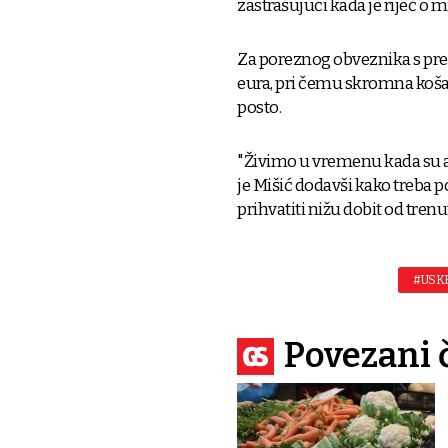
zastrašujući kada je riječ o 
Za poreznog obveznika s pre
eura, pri čemu skromna košar
posto.
"Živimo u vremenu kada su ak
je Mišić dodavši kako treba p
prihvatiti nižu dobit od tren
#USK
Povezani 