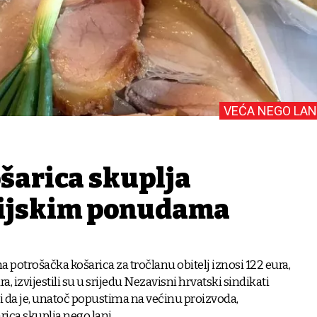
VEĆA NEGO LAN
šarica skuplja
cijskim ponudama
na potrošačka košarica za tročlanu obitelj iznosi 122 eura,
ra, izvijestili su u srijedu Nezavisni hrvatski sindikati
 da je, unatoč popustima na većinu proizvoda,
ica skuplja nego lani.