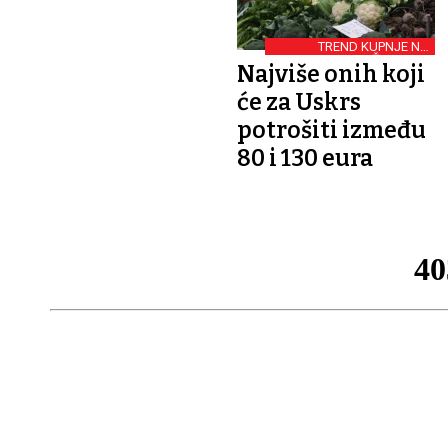
TREND KUPNJE NA
TRŽNICAMA
Najviše onih koji
će za Uskrs
potrošiti između
80 i 130 eura