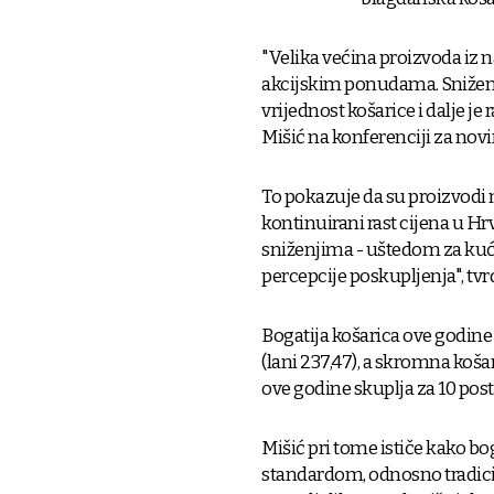
"Velika većina proizvoda iz 
akcijskim ponudama. Sniženja
vrijednost košarice i dalje je
Mišić na konferenciji za novi
To pokazuje da su proizvodi n
kontinuirani rast cijena u Hrv
sniženjima - uštedom za kućn
percepcije poskupljenja", tvrd
Bogatija košarica ove godine i
(lani 237,47), a skromna košar
ove godine skuplja za 10 post
Mišić pri tome ističe kako bo
standardom, odnosno tradicio