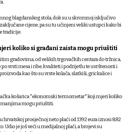
a.
omnog blagdanskog stola, dok su u skromnoj isključivo
zaključane cijene, pa su tu učinjeni veliki ustupci kako bi
 tradicije.
eri koliko si građani zaista mogu priuštiti
čitim gradovima, od velikih trgovačkih centara do tržnica,
po vrsti mesa i ribe, kvaliteti i podrijetlu te uvrštenosti i
roizvoda kao što su vrste kolača, slatkiši, grickalice i
šačka košarica "ekonomski termometar" koji mjeri koliko
primanjima mogu priuštiti.
 hrvatskoj prosječnoj neto plaći od 1392 eura iznosi 8,82
. Udio je još veći u medijalnoj plaći, a brojevi su