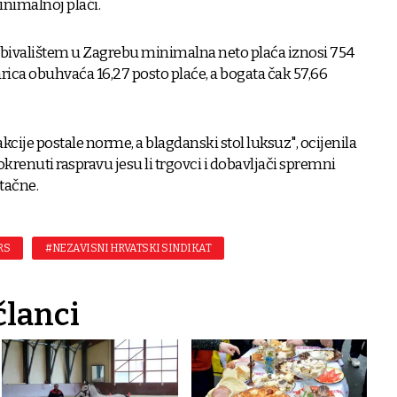
minimalnoj plaći.
bivalištem u Zagrebu minimalna neto plaća iznosi 754
ica obuhvaća 16,27 posto plaće, a bogata čak 57,66
cije postale norme, a blagdanski stol luksuz", ocijenila
okrenuti raspravu jesu li trgovci i dobavljači spremni
utačne.
RS
#NEZAVISNI HRVATSKI SINDIKAT
članci