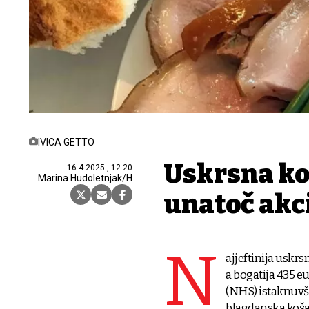
IVICA GETTO
Uskrsna ko
16.4.2025., 12:20
Marina Hudoletnjak/H
unatoč ak
N
ajjeftinija uskrs
a bogatija 435 eu
(NHS) istaknuvši
blagdanska košar