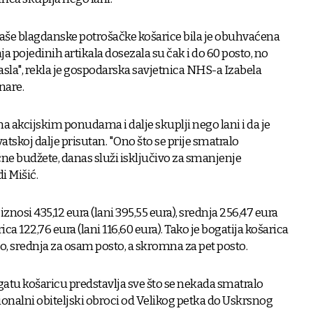
naše blagdanske potrošačke košarice bila je obuhvaćena
 pojedinih artikala dosezala su čak i do 60 posto, no
 rasla", rekla je gospodarska savjetnica NHS-a Izabela
nare.
a akcijskim ponudama i dalje skuplji nego lani i da je
atskoj dalje prisutan. "Ono što se prije smatralo
e budžete, danas služi isključivo za smanjenje
i Mišić.
znosi 435,12 eura (lani 395,55 eura), srednja 256,47 eura
ica 122,76 eura (lani 116,60 eura). Tako je bogatija košarica
o, srednja za osam posto, a skromna za pet posto.
gatu košaricu predstavlja sve što se nekada smatralo
nalni obiteljski obroci od Velikog petka do Uskrsnog