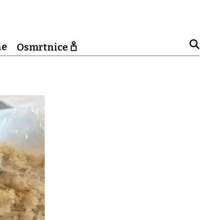
ne
Osmrtnice