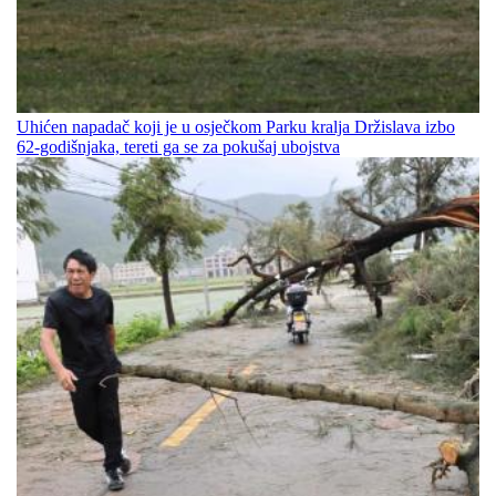
Uhićen napadač koji je u osječkom Parku kralja Držislava izbo
62-godišnjaka, tereti ga se za pokušaj ubojstva