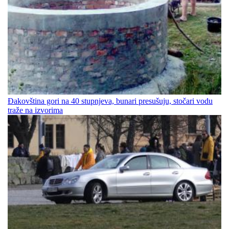
Đakovština gori na 40 stupnjeva, bunari presušuju, stočari vodu
traže na izvorima