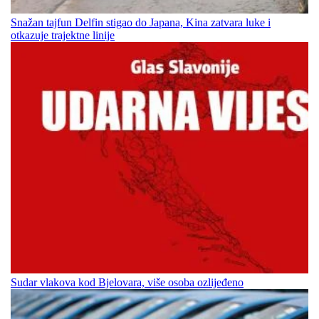
Snažan tajfun Delfin stigao do Japana, Kina zatvara luke i
otkazuje trajektne linije
Sudar vlakova kod Bjelovara, više osoba ozlijeđeno