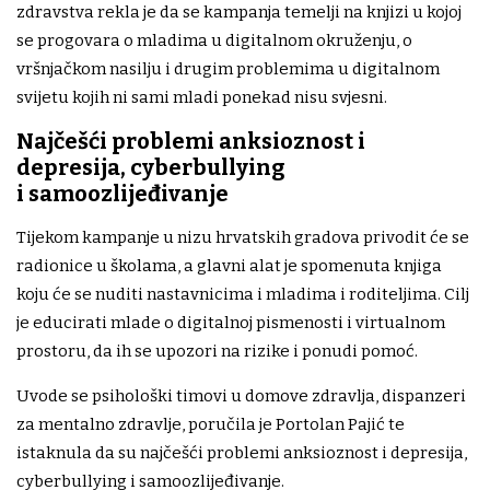
zdravstva rekla je da se kampanja temelji na knjizi u kojoj
se progovara o mladima u digitalnom okruženju, o
vršnjačkom nasilju i drugim problemima u digitalnom
svijetu kojih ni sami mladi ponekad nisu svjesni.
Najčešći problemi anksioznost i
depresija, cyberbullying
i samoozlijeđivanje
Tijekom kampanje u nizu hrvatskih gradova privodit će se
radionice u školama, a glavni alat je spomenuta knjiga
koju će se nuditi nastavnicima i mladima i roditeljima. Cilj
je educirati mlade o digitalnoj pismenosti i virtualnom
prostoru, da ih se upozori na rizike i ponudi pomoć.
Uvode se psihološki timovi u domove zdravlja, dispanzeri
za mentalno zdravlje, poručila je Portolan Pajić te
istaknula da su najčešći problemi anksioznost i depresija,
cyberbullying i samoozlijeđivanje.