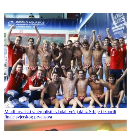
Mladi hrvatski vaterpolisti svladali vršnjaki iz Srbije i izborili
finale svjetskog prvenstva