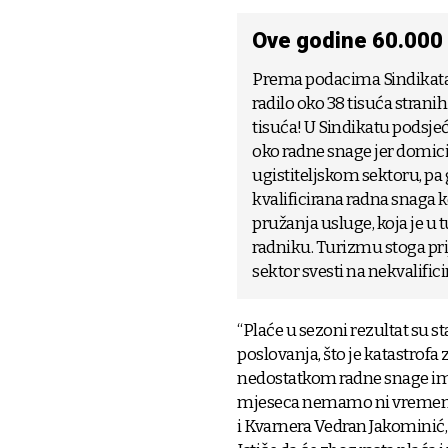
Ove godine 60.000 
Prema podacima Sindikata t
radilo oko 38 tisuća stranih
tisuća! U Sindikatu podsjeć
oko radne snage jer domici
ugistiteljskom sektoru, pa 
kvalificirana radna snaga k
pružanja usluge, koja je u
radniku. Turizmu stoga prije
sektor svesti na nekvalific
“Plaće u sezoni rezultat su s
poslovanja, što je katastrofa
nedostatkom radne snage ima
mjeseca nemamo ni vremena o
i Kvarnera Vedran Jakominić,