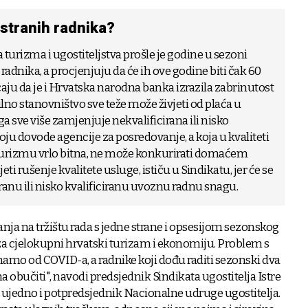
stranih radnika?
urizma i ugostiteljstva prošle je godine u sezoni
 radnika, a procjenjuju da će ih ove godine biti čak 60
aju da je i Hrvatska narodna banka izrazila zabrinutost
lno stanovništvo sve teže može živjeti od plaća u
ga sve više zamjenjuje nekvalificirana ili nisko
oju dovode agencije za posredovanje, a koja u kvaliteti
 turizmu vrlo bitna, ne može konkurirati domaćem
ti rušenje kvalitete usluge, ističu u Sindikatu, jer će se
iranu ili nisko kvalificiranu uvoznu radnu snagu.
tanja na tržištu rada s jedne strane i opsesijom sezonskog
 za cjelokupni hrvatski turizam i ekonomiju. Problem s
mo od COVID-a, a radnike koji dođu raditi sezonski dva
bučiti", navodi predsjednik Sindikata ugostitelja Istre
 ujedno i potpredsjednik Nacionalne udruge ugostitelja.