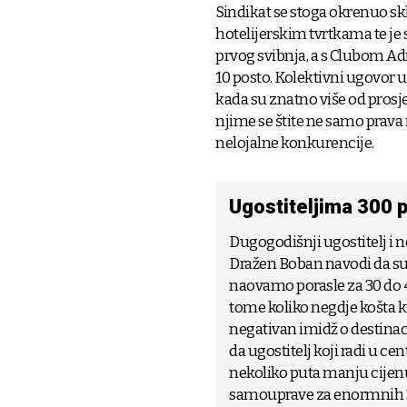
Sindikat se stoga okrenuo sk
hotelijerskim tvrtkama te je
prvog svibnja, a s Clubom Adr
10 posto. Kolektivni ugovor u
kada su znatno više od prosj
njime se štite ne samo prava 
nelojalne konkurencije.
Ugostiteljima 300 p
Dugogodišnji ugostitelj i 
Dražen Boban navodi da su 
naovamo porasle za 30 do 4
tome koliko negdje košta k
negativan imidž o destinaci
da ugostitelj koji radi u ce
nekoliko puta manju cijenu
samouprave za enormnih 3