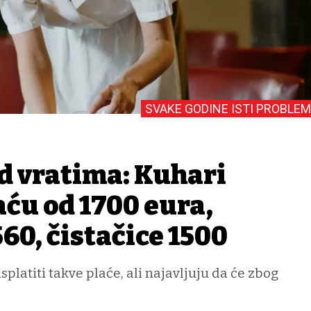
SVAKE GODINE ISTI PROBLEM
d vratima: Kuhari
aću od 1700 eura,
60, čistačice 1500
platiti takve plaće, ali najavljuju da će zbog