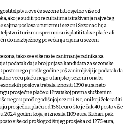
gostiteljstvu ove će sezone biti osjetno više od
a, ako je suditi po rezultatima istraživanja najvećeg
e sajma poslova u turizmu i sezoni Sezonac.hr, a
eljstvu i turizmu spremni su isplatiti takve plaće, ali
ći i do neizbježnog povećanja cijena u sezoni.
 sezona, tako sve više raste zanimanje radnika za
e i podatak da je broj prijava kandidata za sezonske
 posto nego prošle godine. Još zanimljiviji je podatak da
atno veću plaću nego u lanjskoj sezoni i ona bi
sezonskih poslova trebala iznositi 1390 eura neto
 rangu prosječne plaće u Hrvatskoj prema službenim
više nego u prošlogodišnjoj sezoni. No, oni koji žele raditi
ju prosječnu plaću od 1561 euro, što je čak 40 posto više
2024. godini, koja je iznosila 1109 eura. Kuhari, pak,
3 posto više od prošlogodišnjeg prosjeka od 1275 eura,