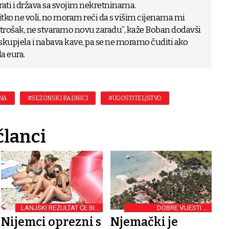
prati i država sa svojim nekretninama.
itko ne voli, no moram reći da s višim cijenama mi
 trošak, ne stvaramo novu zaradu”, kaže Boban dodavši
skupjela i nabava kave, pa se ne moramo čuditi ako
a eura.
NA
#SEZONSKI RADNICI
#UGOSTITELJSTVO
članci
LANJSKI REZULTAT ĆE BITI
DOBRE VIJESTI IZ
USPJEH
STUTTGARTA
Nijemci oprezni s
Njemački je