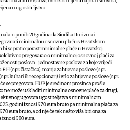
i rasta ulaznih troškova, odnosno cijena najma i sirovina,
ijena u ugostiteljstvu.
a
na nakon punih 20 godina da Sindikat turizma i
spregovarati minimalnu osnovnu plaću s Hrvatskom
i se pratio porast minimalne plaće u Hrvatskoj.
kolektivno pregovarao o minimalnoj osnovnoj plaći za
loženosti poslova - jednostavne poslove za koje vrijedi
RH (npr. čistačica), manje zahtjevne poslove (npr.
npr. kuhari ili recepcionari) i vrlo zahtjevne poslove (npr.
plaće se pregovora. HUP je sredinom prosinca prošle
ako ne može uskladiti minimalne osnovne plaće za drugi,
 Kolektivnog ugovora ugostiteljstva s minimalnom
25. godini iznosi 970 eura bruto pa minimalna plaća za
970 eura bruto, a od nje će tek nešto viša biti ona za
a iznosi 980 eura.