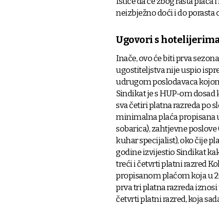
Ističe da će zbog rasta plaća 
neizbježno doći i do porasta c
Ugovori s hotelijerim
Inače, ovo će biti prva sezo
ugostiteljstva nije uspio i
udrugom poslodavaca kojom b
Sindikat je s HUP-om dosad 
sva četiri platna razreda po s
minimalna plaća propisana u 
sobarica), zahtjevne poslove (
kuhar specijalist), oko čije 
godine izvijestio Sindikat k
treći i četvrti platni razred
propisanom plaćom koja u 20
prva tri platna razreda iznosi 
četvrti platni razred, koja sad