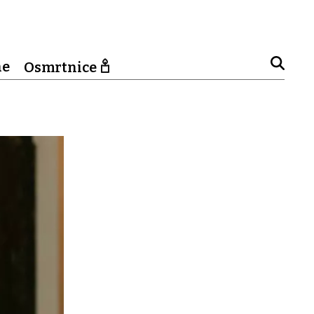
ne
Osmrtnice