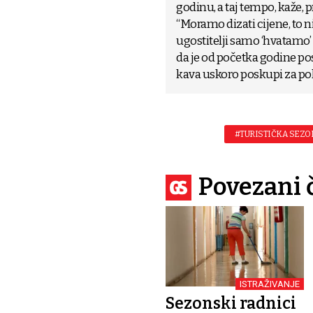
godinu, a taj tempo, kaže, 
“Moramo dizati cijene, to n
ugostitelji samo ‘hvatamo’
da je od početka godine po
kava uskoro poskupi za pol
#TURISTIČKA SEZO
Povezani 
ISTRAŽIVANJE
Sezonski radnici