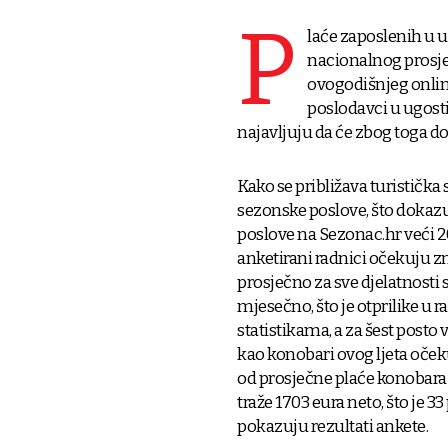
P
laće zaposlenih u u
nacionalnog prosjek
ovogodišnjeg onlin
poslodavci u ugostit
najavljuju da će zbog toga do
Kako se približava turistička
sezonske poslove, što dokazuj
poslove na Sezonac.hr veći 20
anketirani radnici očekuju zn
prosječno za sve djelatnosti 
mjesečno, što je otprilike u
statistikama, a za šest posto 
kao konobari ovog ljeta očeku
od prosječne plaće konobara u 
traže 1703 eura neto, što je 3
pokazuju rezultati ankete.