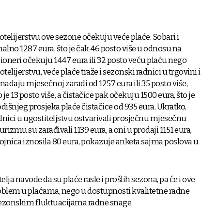
otelijerstvu ove sezone očekuju veće plaće. Sobari i
lno 1287 eura, što je čak 46 posto više u odnosu na
ioneri očekuju 1447 eura ili 32 posto veću plaću nego
otelijerstvu, veće plaće traže i sezonski radnici u trgovini i
 nadaju mjesečnoj zaradi od 1257 eura ili 35 posto više,
o je 13 posto više, a čistačice pak očekuju 1500 eura, što je
dišnjeg prosjeka plaće čistačice od 935 eura. Ukratko,
dnici u ugostiteljstvu ostvarivali prosječnu mjesečnu
turizmu su zarađivali 1139 eura, a oni u prodaji 1151 eura,
jnica iznosila 80 eura, pokazuje anketa sajma poslova u
lja navode da su plaće rasle i prošlih sezona, pa će i ove
oblem u plaćama, nego u dostupnosti kvalitetne radne
 sezonskim fluktuacijama radne snage.