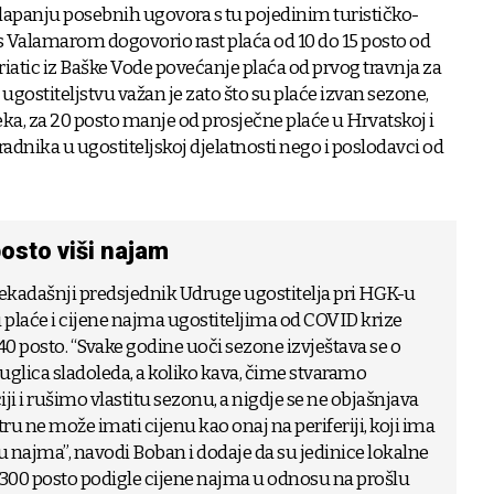
lapanju posebnih ugovora s tu pojedinim turističko-
 s Valamarom dogovorio rast plaća od 10 do 15 posto od
iatic iz Baške Vode povećanje plaća od prvog travnja za
 ugostiteljstvu važan je zato što su plaće izvan sezone,
eka, za 20 posto manje od prosječne plaće u Hrvatskoj i
radnika u ugostiteljskoj djelatnosti nego i poslodavci od
osto viši najam
nekadašnji predsjednik Udruge ugostitelja pri HGK-u
plaće i cijene najma ugostiteljima od COVID krize
0 posto. “Svake godine uoči sezone izvještava se o
uglica sladoleda, a koliko kava, čime stvaramo
ji i rušimo vlastitu sezonu, a nigdje se ne objašnjava
ntru ne može imati cijenu kao onaj na periferiji, koji ima
 najma”, navodi Boban i dodaje da su jedinice lokalne
00 posto podigle cijene najma u odnosu na prošlu