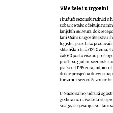
Više žele i u trgovini
I budući sezonski radnici u h
sobarice tako očekuju minima
lanjskih 883 eura, dok recepc
lani. Osim u ugostiteljstvu i h
logistici pa se tako prodavači
skladištari traže 1220 eura, št
čak 60 posto više od prošlogo
prošle su godine sezonski ra
plaću od 1195 eura, radnici u 
dok je prosječna dnevna napo
turizmu i sezoni Sezonac.hr.
U Nacionalnoj udruzi ugostite
godine, no navode da nije pr
snage, iseljavanju i velikim