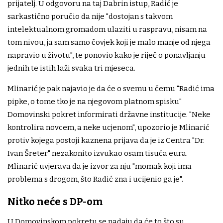
prijatelj. U odgovoru na taj Dabrin istup, Radić je
sarkastično poručio da nije "dostojan s takvom
intelektualnom gromadom ulaziti u raspravu, nisam na
tom nivou, ja sam samo čovjek koji je malo manje od njega
napravio u životu", te ponovio kako je riječ o ponavljanju
jednih te istih laži svaka tri mjeseca.
Mlinarić je pak najavio je da će o svemu u čemu "Radić ima
pipke, o tome tko je na njegovom platnom spisku"
Domovinski pokret informirati državne institucije. "Neke
kontrolira novcem, a neke ucjenom", upozorio je Mlinarić
protiv kojega postoji kaznena prijava da je iz Centra "Dr.
Ivan Šreter" nezakonito izvukao osam tisuća eura.
Mlinarić uvjerava da je izvor za nju "momak koji ima
problema s drogom, što Radić zna i ucijenio ga je".
Nitko neće s DP-om
U Domovinskom pokretu se nadaju da će to što su