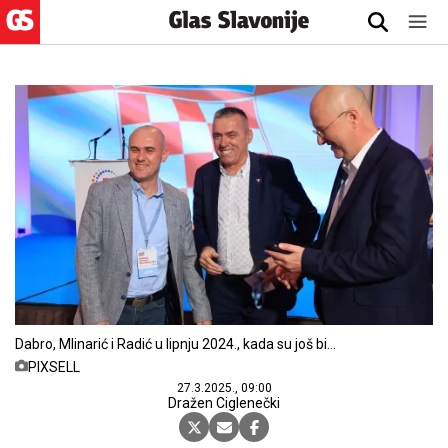
Dabro, Mlinarić i Radić u lipnju 2024., kada su još bili
bliski suradnici
PIXSELL
27.3.2025., 09:00
Dražen Ciglenečki