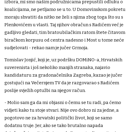
izbora, mi smo našim podružnicama prepustili odluku o
koalicijama, ne petljamo se u to. U Domovinskom pokretu
moraju shvatiti da nitko ne želi s njima zbog toga što su s
Plenkovićem u vlasti. Taj njihov obračun s Radićem već je
gadljivo gledati, tim bratoubilačkim ratom štete čitavom
biračkom korpusu od centra nadesno i Most u tome neće
sudjelovati - rekao nam je jučer Grmoja.
Tomislav Jonjić, koji je, uz podršku DOMiNO-a, Hrvatskih
suverenista i još nekoliko manjih stranaka, najavio
kandidaturu za gradonačelnika Zagreba, kazao je jučer
gostujući na Večernjem TV da je razgovarao s Radićem
poslije svježih optužbi na njegov račun.
- Molio sam ga da mi objasni o čemu se tu radi, pa ćemo
vidjeti kako tu stoje stvari. Nije ovo dobro ni za jedne, a
pogotovo ne za hrvatski politički život, koji se samo
dodatnu truje. Jer, ako se tako brutalno napada