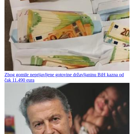
Zbog gomile neprijavljene gotovine državljaninu BiH kazna od
čak 11.490 eura