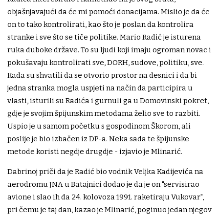
objašnjavajući da će mi pomoći donacijama. Mislio je da će
on to tako kontrolirati, kao što je poslan da kontrolira
stranke i sve što se tiče politike. Mario Radić je isturena
ruka duboke države. To su ljudi koji imaju ogroman novac i
pokušavaju kontrolirati sve, DORH, sudove, politiku, sve.
Kada su shvatili da se otvorio prostor na desnici i da bi
jedna stranka mogla uspjeti na način da participira u
vlasti, isturili su Radića i gurnuli ga u Domovinski pokret,
gdje je svojim špijunskim metodama želio sve to razbiti.
Uspio je u samom početku s gospodinom Škorom, ali
poslije je bio izbačen iz DP-a. Neka sada te špijunske
metode koristi negdje drugdje - izjavio je Mlinarić.
Dabrinoj priči da je Radić bio vodnik Veljka Kadijevića na
aerodromu JNA u Batajnici dodao je da je on "servisirao
avione i slao ih da 24. kolovoza 1991. raketiraju Vukovar",
pri čemu je taj dan, kazao je Mlinarić, poginuo jedan njegov