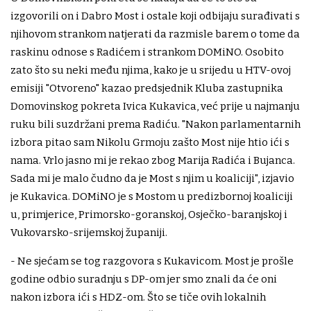
izgovorili on i Dabro Most i ostale koji odbijaju surađivati s
njihovom strankom natjerati da razmisle barem o tome da
raskinu odnose s Radićem i strankom DOMiNO. Osobito
zato što su neki među njima, kako je u srijedu u HTV-ovoj
emisiji "Otvoreno" kazao predsjednik Kluba zastupnika
Domovinskog pokreta Ivica Kukavica, već prije u najmanju
ruku bili suzdržani prema Radiću. "Nakon parlamentarnih
izbora pitao sam Nikolu Grmoju zašto Most nije htio ići s
nama. Vrlo jasno mi je rekao zbog Marija Radića i Bujanca.
Sada mi je malo čudno da je Most s njim u koaliciji", izjavio
je Kukavica. DOMiNO je s Mostom u predizbornoj koaliciji
u, primjerice, Primorsko-goranskoj, Osječko-baranjskoj i
Vukovarsko-srijemskoj županiji.
- Ne sjećam se tog razgovora s Kukavicom. Most je prošle
godine odbio suradnju s DP-om jer smo znali da će oni
nakon izbora ići s HDZ-om. Što se tiče ovih lokalnih