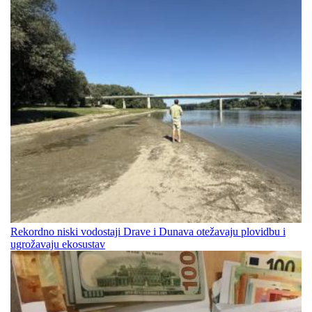
Rekordno niski vodostaji Drave i Dunava otežavaju plovidbu i
ugrožavaju ekosustav