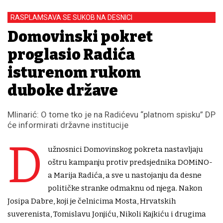
RASPLAMSAVA SE SUKOB NA DESNICI
Domovinski pokret
proglasio Radića
isturenom rukom
duboke države
Mlinarić: O tome tko je na Radićevu “platnom spisku” DP
će informirati državne institucije
D
užnosnici Domovinskog pokreta nastavljaju
oštru kampanju protiv predsjednika DOMiNO-
a Marija Radića, a sve u nastojanju da desne
političke stranke odmaknu od njega. Nakon
Josipa Dabre, koji je čelnicima Mosta, Hrvatskih
suverenista, Tomislavu Jonjiću, Nikoli Kajkiću i drugima