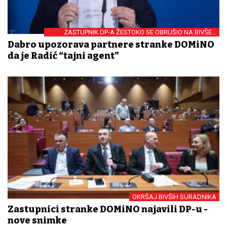
ZASTUPNIK DP-A ŽESTOKO SE OBRUŠIO NA BIVŠEG
KOLEGU
Dabro upozorava partnere stranke DOMiNO
da je Radić “tajni agent”
OKRŠAJ BIVŠIH SURADNIKA
Zastupnici stranke DOMiNO najavili DP-u -
nove snimke