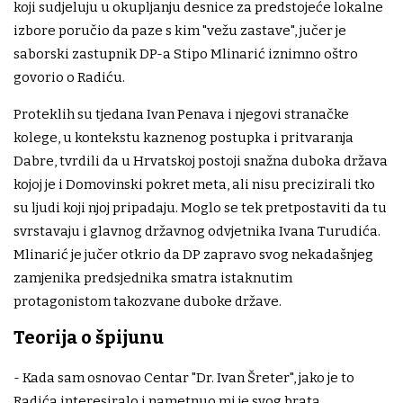
koji sudjeluju u okupljanju desnice za predstojeće lokalne
izbore poručio da paze s kim "vežu zastave", jučer je
saborski zastupnik DP-a Stipo Mlinarić iznimno oštro
govorio o Radiću.
Proteklih su tjedana Ivan Penava i njegovi stranačke
kolege, u kontekstu kaznenog postupka i pritvaranja
Dabre, tvrdili da u Hrvatskoj postoji snažna duboka država
kojoj je i Domovinski pokret meta, ali nisu precizirali tko
su ljudi koji njoj pripadaju. Moglo se tek pretpostaviti da tu
svrstavaju i glavnog državnog odvjetnika Ivana Turudića.
Mlinarić je jučer otkrio da DP zapravo svog nekadašnjeg
zamjenika predsjednika smatra istaknutim
protagonistom takozvane duboke države.
Teorija o špijunu
- Kada sam osnovao Centar "Dr. Ivan Šreter", jako je to
Radića interesiralo i nametnuo mi je svog brata,