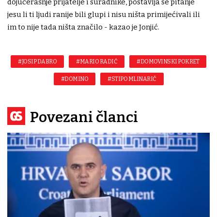
dojučerašnje prijatelje i suradnike, postavlja se pitanje
jesu li ti ljudi ranije bili glupi i nisu ništa primijećivali ili
im to nije tada ništa značilo - kazao je Jonjić.
#JOSIP DABRO
#MARIO RADIĆ
#DOMOVINSKI POKRET
#DOMINO
#STIPO MLINARIĆ
Povezani članci