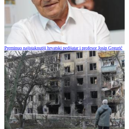
Preminuo najistaknutiji hrvatski pedijatar i profesor Josip Grgurić