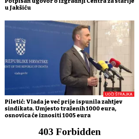
Potpisan ugovor o izgradnji Centra za starije
u Jakšiću
UOČI ŠTRAJKA
Piletić: Vlada je već prije ispunila zahtjev
sindikata. Umjesto traženih 1000 eura,
osnovica će iznositi 1005 eura