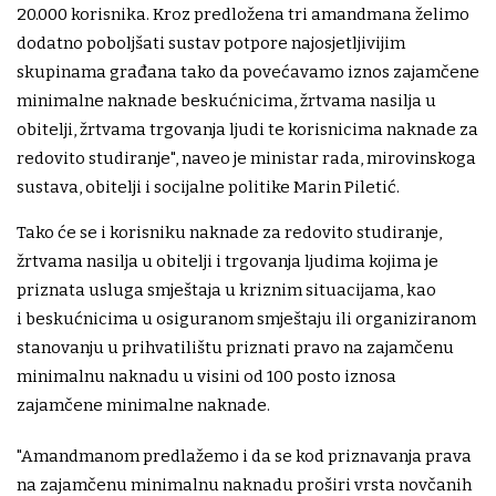
20.000 korisnika. Kroz predložena tri amandmana želimo
dodatno poboljšati sustav potpore najosjetljivijim
skupinama građana tako da povećavamo iznos zajamčene
minimalne naknade beskućnicima, žrtvama nasilja u
obitelji, žrtvama trgovanja ljudi te korisnicima naknade za
redovito studiranje", naveo je ministar rada, mirovinskoga
sustava, obitelji i socijalne politike Marin Piletić.
Tako će se i korisniku naknade za redovito studiranje,
žrtvama nasilja u obitelji i trgovanja ljudima kojima je
priznata usluga smještaja u kriznim situacijama, kao
i beskućnicima u osiguranom smještaju ili organiziranom
stanovanju u prihvatilištu priznati pravo na zajamčenu
minimalnu naknadu u visini od 100 posto iznosa
zajamčene minimalne naknade.
"Amandmanom predlažemo i da se kod priznavanja prava
na zajamčenu minimalnu naknadu proširi vrsta novčanih