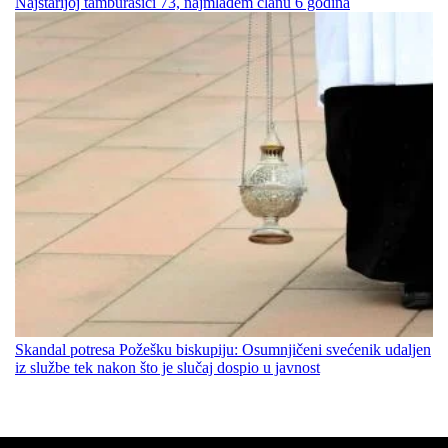
Najstarijoj tamburašici 73, najmlađem članu 6 godina
Skandal potresa Požešku biskupiju: Osumnjičeni svećenik udaljen
iz službe tek nakon što je slučaj dospio u javnost