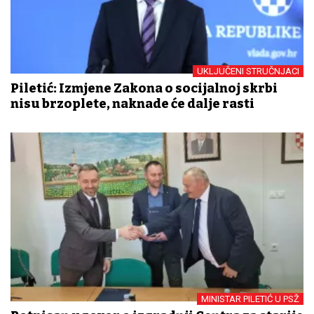
UKLJUČENI STRUČNJACI
Piletić: Izmjene Zakona o socijalnoj skrbi
nisu brzoplete, naknade će dalje rasti
MINISTAR PILETIĆ U PSŽ