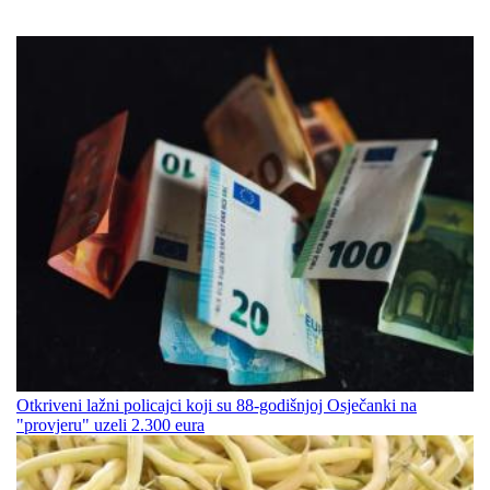
Otkriveni lažni policajci koji su 88-godišnjoj Osječanki na
"provjeru" uzeli 2.300 eura