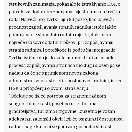
strukovnih zanimanja, pokazalo je istraživanje HGK o
potrebi za dodatnim znanjima i vještinama na tržištu
rada. Najveći broj tvrtki, njih 83 posto, kao najveću
prednost zapošljavanja stranih radnika ističe lakše
popunjavanje slobodnih radnih mjesta, dok su im
najveće izazovi dodatni troškovi pri zapošljavanju
stranih radnika i poteškoće iz područja integracije.
Tvrtke ističu i da je do sada administrativni aspekt
procesa zapošljavanja stranaca bio dug i složen pa se
nadaju da će se s primjenom novog zakona
administrativno rasteretiti poslodavci i radnici, ističe
HGK u priopćenju o ovom istraživanju.
“Očekuje se da će potreba za stranom radnom
snagom i dalje rasti, posebno u sektorima
graditeljstva, turizma i trgovine. Izuzetno je važan
adekvatan zakonski okvir koji će osigurati dostupnost
radne snage kako bi se podržao gospodarski rast.