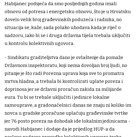
Habijanec podsjeća da smo posljednjih godina imali
obnovu od potresa i energetsku obnovu, što je u Hrvatsku
dovelo velik broj građevinskih poduzeća i radnika, no
situacija se, kaže, sada polako uhodava kada je riječ o
nadzoru, iako bi se i druga državna tijela trebala uključiti
u kontrolu kolektivnih ugovora.
- Sindikatu graditeljstva dano je ovlaštenje da pomaže
Državnom inspektoratu, koji nema dovoljan broj ljudi, no
pitanje je što radi Porezna uprava koja sve to promatra
mrtva hladna, a trebala bi kontrolirati uplate poreza i
doprinosa jer se državni proračun zakida za milijarde
eura. Tu bi se trebale uključiti i jedinice lokalne
samouprave, a gradonačelnici danas ne znaju ni koliko im
novca u gradske proračune uplaćuju građevinske tvrtke
jer 76 posto poreza na dohodak ide lokalnim jedinicama -
navodi Habijanec i dodaje da je prijedlog HUP-a da