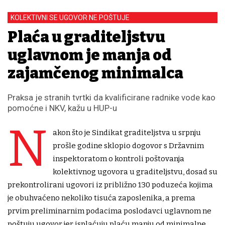
KOLEKTIVNI SE UGOVOR NE POŠTUJE
Plaća u graditeljstvu
uglavnom je manja od
zajamčenog minimalca
Praksa je stranih tvrtki da kvalificirane radnike vode kao
pomoćne i NKV, kažu u HUP-u
N
akon što je Sindikat graditeljstva u srpnju
prošle godine sklopio dogovor s Državnim
inspektoratom o kontroli poštovanja
kolektivnog ugovora u graditeljstvu, dosad su
prekontrolirani ugovori iz približno 130 poduzeća kojima
je obuhvaćeno nekoliko tisuća zaposlenika, a prema
prvim preliminarnim podacima poslodavci uglavnom ne
poštuju ugovor jer isplaćuju plaću manju od minimalne