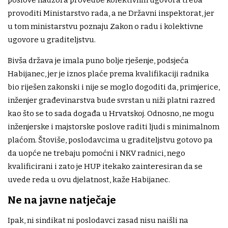
poslove nadzora provedbe kolektivnih ugovora treba
provoditi Ministarstvo rada, a ne Državni inspektorat, jer
u tom ministarstvu poznaju Zakon o radu i kolektivne
ugovore u graditeljstvu.
Bivša država je imala puno bolje rješenje, podsjeća
Habijanec, jer je iznos plaće prema kvalifikaciji radnika
bio riješen zakonski i nije se moglo dogoditi da, primjerice,
inženjer građevinarstva bude svrstan u niži platni razred
kao što se to sada događa u Hrvatskoj. Odnosno, ne mogu
inženjerske i majstorske poslove raditi ljudi s minimalnom
plaćom. Štoviše, poslodavcima u graditeljstvu gotovo pa
da uopće ne trebaju pomoćni i NKV radnici, nego
kvalificirani i zato je HUP itekako zainteresiran da se
uvede reda u ovu djelatnost, kaže Habijanec.
Ne na javne natječaje
Ipak, ni sindikat ni poslodavci zasad nisu naišli na