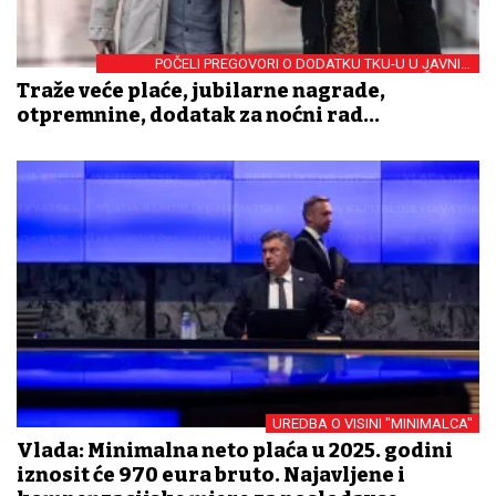
POČELI PREGOVORI O DODATKU TKU-U U JAVNIM
SLUŽBAMA
Traže veće plaće, jubilarne nagrade,
otpremnine, dodatak za noćni rad...
UREDBA O VISINI "MINIMALCA"
Vlada: Minimalna neto plaća u 2025. godini
iznosit će 970 eura bruto. Najavljene i