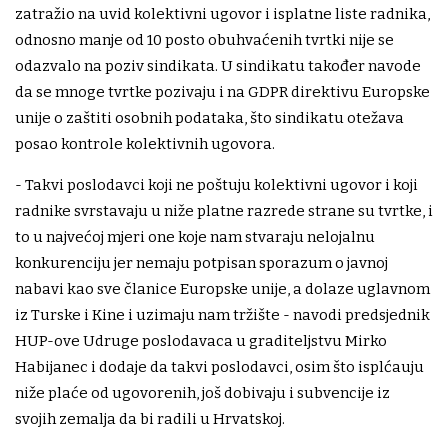
zatražio na uvid kolektivni ugovor i isplatne liste radnika,
odnosno manje od 10 posto obuhvaćenih tvrtki nije se
odazvalo na poziv sindikata. U sindikatu također navode
da se mnoge tvrtke pozivaju i na GDPR direktivu Europske
unije o zaštiti osobnih podataka, što sindikatu otežava
posao kontrole kolektivnih ugovora.
- Takvi poslodavci koji ne poštuju kolektivni ugovor i koji
radnike svrstavaju u niže platne razrede strane su tvrtke, i
to u najvećoj mjeri one koje nam stvaraju nelojalnu
konkurenciju jer nemaju potpisan sporazum o javnoj
nabavi kao sve članice Europske unije, a dolaze uglavnom
iz Turske i Kine i uzimaju nam tržište - navodi predsjednik
HUP-ove Udruge poslodavaca u graditeljstvu Mirko
Habijanec i dodaje da takvi poslodavci, osim što isplćauju
niže plaće od ugovorenih, još dobivaju i subvencije iz
svojih zemalja da bi radili u Hrvatskoj.