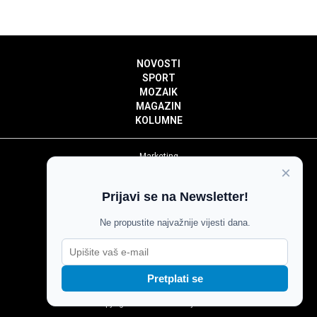
NOVOSTI
SPORT
MOZAIK
MAGAZIN
KOLUMNE
Marketing
×
Politika privatnosti
Politika kolačića
Prijavi se na Newsletter!
Impressum
Pravila prenošenja sadržaja
Ne propustite najvažnije vijesti dana.
Pravila komentiranja
Agroglas
Pretplati se
Copyright © Glas Slavonije 2024.