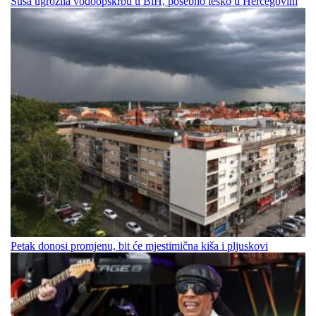
Suša ugrozila vodoopskrbu u BiH, posebno teško u Hercegovini
Petak donosi promjenu, bit će mjestimična kiša i pljuskovi