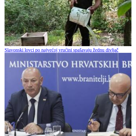
Slavonski lovci po najvećoj vrućini spašavaju žednu divljač