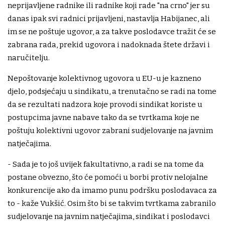
neprijavljene radnike ili radnike koji rade "na crno" jer su
danas ipak svi radnici prijavljeni, nastavlja Habijanec, ali
im se ne poštuje ugovor, a za takve poslodavce tražit će se
zabrana rada, prekid ugovora i nadoknada štete državi i
naručitelju.
Nepoštovanje kolektivnog ugovora u EU-u je kazneno
djelo, podsjećaju u sindikatu, a trenutačno se radi na tome
da se rezultati nadzora koje provodi sindikat koriste u
postupcima javne nabave tako da se tvrtkama koje ne
poštuju kolektivni ugovor zabrani sudjelovanje na javnim
natječajima.
- Sada je to još uvijek fakultativno, a radi se na tome da
postane obvezno, što će pomoći u borbi protiv nelojalne
konkurencije ako da imamo punu podršku poslodavaca za
to - kaže Vukšić. Osim što bi se takvim tvrtkama zabranilo
sudjelovanje na javnim natječajima, sindikat i poslodavci