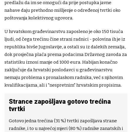
predlažu da im se omogući da prije postupka javne
nabave daju prethodno mišljenje o određenoj tvrtki oko
poštovanja kolektivnog ugovora.
U hrvatskom građevinarstvu zaposleno je oko 150 tisuća
ljudi, od čega trećinu čine strani radnici - polovina ih je iz
republika bivše Jugoslavije, a ostali su iz dalekih zemalja,
dok prosječna plaća prema podacima Državnog zavoda za
statistiku iznosi manje od 1000 eura. Habijan konačno
zaključuje da hrvatski poslodavci u građevinarstvu
nemaju problema s pronalaskom radnika, već s njihovim
kvalifikacijama, ali i "nespretnim" hrvatskim propisima.
Strance zapošljava gotovo trećina
tvrtki
Gotovo jedna trećina (31 %) tvrtki zapošljava strane
radnike, i to u najvećoj mjeri (80 %) radnike zanatskih i