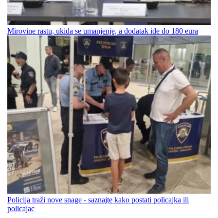
Mirovine rastu, ukida se umanjenje, a dodatak ide do 180 eura
Policija traži nove snage - saznajte kako postati policajka ili
policajac