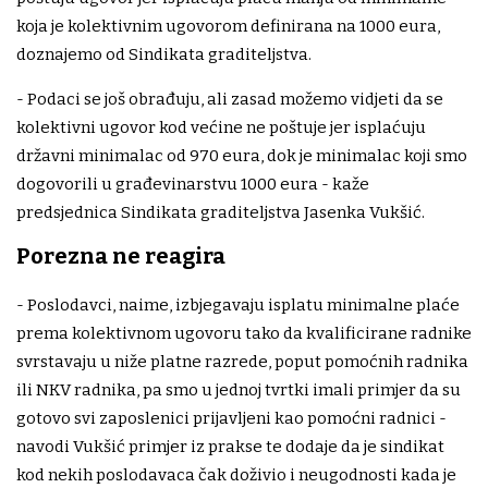
koja je kolektivnim ugovorom definirana na 1000 eura,
doznajemo od Sindikata graditeljstva.
- Podaci se još obrađuju, ali zasad možemo vidjeti da se
kolektivni ugovor kod većine ne poštuje jer isplaćuju
državni minimalac od 970 eura, dok je minimalac koji smo
dogovorili u građevinarstvu 1000 eura - kaže
predsjednica Sindikata graditeljstva Jasenka Vukšić.
Porezna ne reagira
- Poslodavci, naime, izbjegavaju isplatu minimalne plaće
prema kolektivnom ugovoru tako da kvalificirane radnike
svrstavaju u niže platne razrede, poput pomoćnih radnika
ili NKV radnika, pa smo u jednoj tvrtki imali primjer da su
gotovo svi zaposlenici prijavljeni kao pomoćni radnici -
navodi Vukšić primjer iz prakse te dodaje da je sindikat
kod nekih poslodavaca čak doživio i neugodnosti kada je