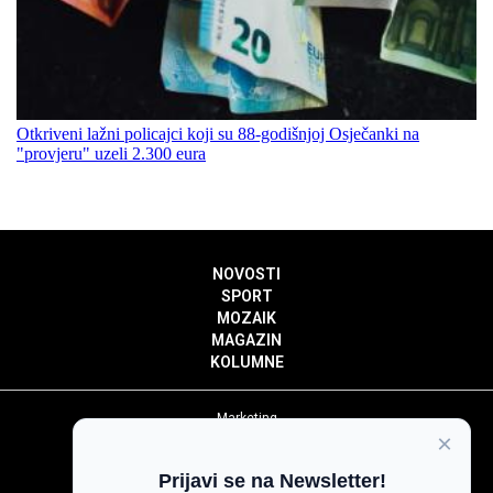
Otkriveni lažni policajci koji su 88-godišnjoj Osječanki na
"provjeru" uzeli 2.300 eura
NOVOSTI
SPORT
MOZAIK
MAGAZIN
KOLUMNE
Marketing
×
Politika privatnosti
Politika kolačića
Prijavi se na Newsletter!
Impressum