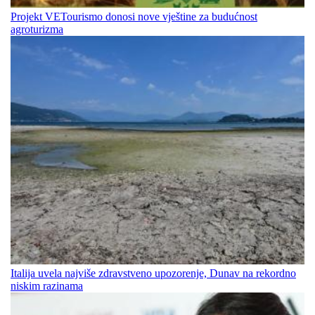
Projekt VETourismo donosi nove vještine za budućnost
agroturizma
Italija uvela najviše zdravstveno upozorenje, Dunav na rekordno
niskim razinama