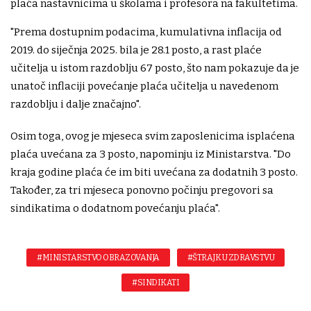
plaća nastavnicima u školama i profesora na fakultetima.
"Prema dostupnim podacima, kumulativna inflacija od
2019. do siječnja 2025. bila je 28.1 posto, a rast plaće
učitelja u istom razdoblju 67 posto, što nam pokazuje da je
unatoč inflaciji povećanje plaća učitelja u navedenom
razdoblju i dalje značajno".
Osim toga, ovog je mjeseca svim zaposlenicima isplaćena
plaća uvećana za 3 posto, napominju iz Ministarstva. "Do
kraja godine plaća će im biti uvećana za dodatnih 3 posto.
Također, za tri mjeseca ponovno počinju pregovori sa
sindikatima o dodatnom povećanju plaća".
#MINISTARSTVO OBRAZOVANJA
#ŠTRAJK U ZDRAVSTVU
#SINDIKATI