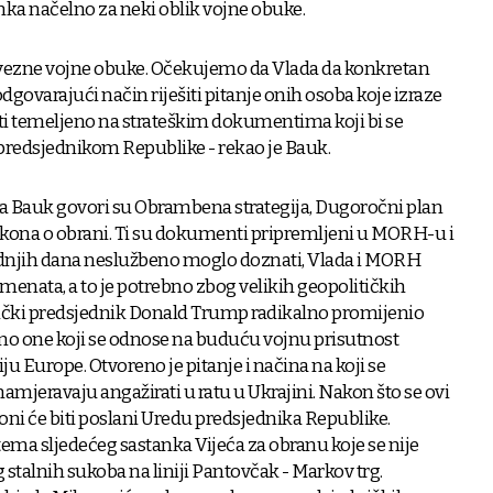
anka načelno za neki oblik vojne obuke.
vezne vojne obuke. Očekujemo da Vlada da konkretan
odgovarajući način riješiti pitanje onih osoba koje izraze
biti temeljeno na strateškim dokumentima koji bi se
s predsjednikom Republike - rekao je Bauk.
a Bauk govori su Obrambena strategija, Dugoročni plan
akona o obrani. Ti su dokumenti pripremljeni u MORH-u i
jednjih dana neslužbeno moglo doznati, Vlada i MORH
menata, a to je potrebno zbog velikih geopolitičkih
ički predsjednik Donald Trump radikalno promijenio
bno one koji se odnose na buduću vojnu prisutnost
ju Europe. Otvoreno je pitanje i načina na koji se
mjeravaju angažirati u ratu u Ukrajini. Nakon što se ovi
ni će biti poslani Uredu predsjednika Republike.
tema sljedećeg sastanka Vijeća za obranu koje se nije
g stalnih sukoba na liniji Pantovčak - Markov trg.