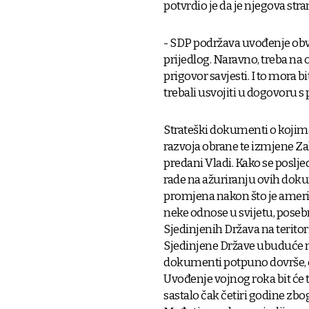
potvrdio je da je njegova str
- SDP podržava uvođenje ob
prijedlog. Naravno, treba na 
prigovor savjesti. I to mora 
trebali usvojiti u dogovoru 
Strateški dokumenti o kojim
razvoja obrane te izmjene Z
predani Vladi. Kako se posl
rade na ažuriranju ovih doku
promjena nakon što je amer
neke odnose u svijetu, pose
Sjedinjenih Država na teritori
Sjedinjene Države ubuduće na
dokumenti potpuno dovrše, o
Uvođenje vojnog roka bit će 
sastalo čak četiri godine zbo