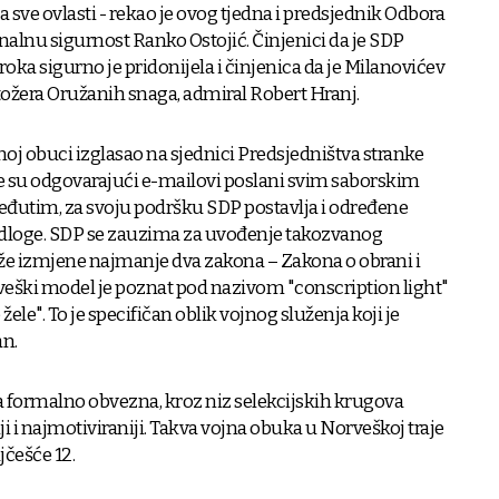
sve ovlasti - rekao je ovog tjedna i predsjednik Odbora
nalnu sigurnost Ranko Ostojić. Činjenici da je SDP
ka sigurno je pridonijela i činjenica da je Milanovićev
ožera Oružanih snaga, admiral Robert Hranj.
oj obuci izglasao na sjednici Predsjedništva stranke
e su odgovarajući e-mailovi poslani svim saborskim
eđutim, za svoju podršku SDP postavlja i određene
jedloge. SDP se zauzima za uvođenje takozvanog
e izmjene najmanje dva zakona – Zakona o obrani i
rveški model je poznat pod nazivom "conscription light"
 žele". To je specifičan oblik vojnog služenja koji je
an.
a formalno obvezna, kroz niz selekcijskih krugova
 i najmotiviraniji. Takva vojna obuka u Norveškoj traje
jčešće 12.