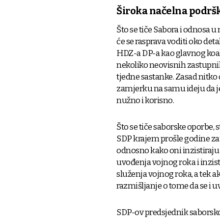
Široka načelna podrš
Što se tiče Sabora i odnosa u
će se rasprava voditi oko deta
HDZ-a DP-a kao glavnog koali
nekoliko neovisnih zastupnika
tjedne sastanke. Zasad nitko 
zamjerku na samu ideju da je
nužno i korisno.
Što se tiče saborske oporbe, 
SDP krajem prošle godine zauz
odnosno kako oni inzistiraju
uvođenja vojnog roka i inzis
služenja vojnog roka, a tek a
razmišljanje o tome da se i 
SDP-ov predsjednik saborsko