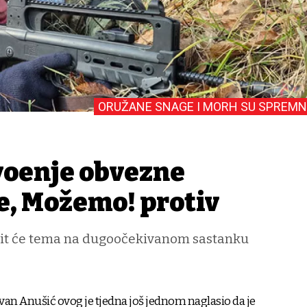
ORUŽANE SNAGE I MORH SU SPREMN
vođenje obvezne
e, Možemo! protiv
bit će tema na dugoočekivanom sastanku
Ivan Anušić ovog je tjedna još jednom naglasio da je