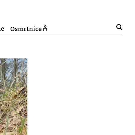
ne
Osmrtnice