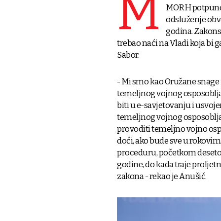
M
MORH potpuno sp
odsluženje obv
godina. Zakonsk
trebao naći na Vladi koja bi 
Sabor.
- Mi smo kao Oružane snage 
temeljnog vojnog osposoblja
biti u e-savjetovanju i usvo
temeljnog vojnog osposobljava
provoditi temeljno vojno ospo
doći, ako bude sve u rokovim
proceduru, početkom desetog 
godine, do kada traje proljetn
zakona - rekao je Anušić.