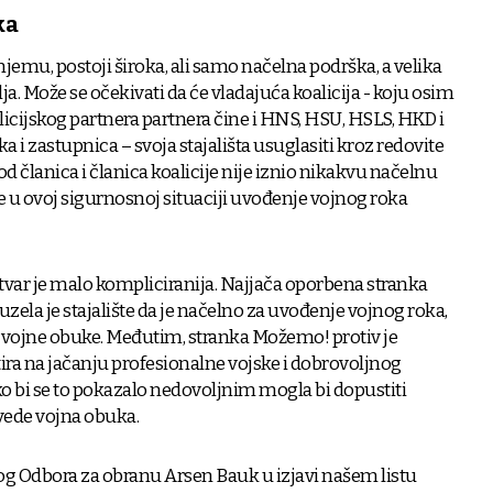
ka
 njemu, postoji široka, ali samo načelna podrška, a velika
lja. Može se očekivati da će vladajuća koalicija - koju osim
cijskog partnera partnera čine i HNS, HSU, HSLS, HKD i
 i zastupnica – svoja stajališta usuglasiti kroz redovite
od članica i članica koalicije nije iznio nikakvu načelnu
 u ovoj sigurnosnoj situaciji uvođenje vojnog roka
stvar je malo kompliciranija. Najjača oporbena stranka
ela je stajalište da je načelno za uvođenje vojnog roka,
 vojne obuke. Međutim, stranka Možemo! protiv je
tira na jačanju profesionalne vojske i dobrovoljnog
ko bi se to pokazalo nedovoljnim mogla bi dopustiti
uvede vojna obuka.
g Odbora za obranu Arsen Bauk u izjavi našem listu