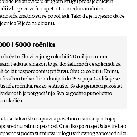
pobjede Milanovića u drugom krugu predsjedničkih
 ali i zbog sve veće napetosti u međunarodnim
novića znatno su se poboljšali. Tako da je izvjesno da će
jednica Vijeća za obranu.
00 i 5000 ročnika
 da će troškovi vojnog roka biti 20 milijuna eura
sam tjedana, a nakon toga, tko želi, moći će aplicirati za
li će biti raspoređeni u pričuvu. Obuka će biti u Kninu,
i zakon trebao bi se donijeti do 15. srpnja. Godišnje se
 tisuća ročnika, rekao je Anušić. Svaka generacija koštat
edviđeno ih je pet godišnje. Svake godine punoljetno
ća mladića.
o da se takvo što napravi, a posebno u situaciji u kojoj
posrednu ratnu opasnost. Onaj tko poznaje Ustav, trebao
a opasnost podrazumijeva i ulogu vrhovnog zapovjednika