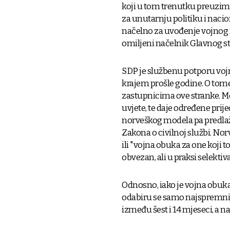
koji u tom trenutku preuzima 
za unutarnju politiku i nacio
načelno za uvođenje vojnog ro
omiljeni načelnik Glavnog st
SDP je službenu potporu vojn
krajem prošle godine. O tom
zastupnicima ove stranke. M
uvjete, te daje određene pri
norveškog modela pa predlaž
Zakona o civilnoj službi. No
ili "vojna obuka za one koji to
obvezan, ali u praksi selektiv
Odnosno, iako je vojna obuk
odabiru se samo najspremniji
između šest i 14 mjeseci, a na