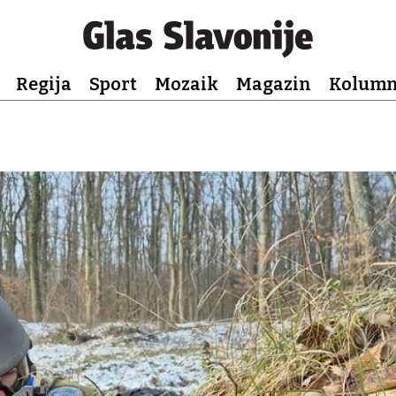
Regija
Sport
Mozaik
Magazin
Kolum