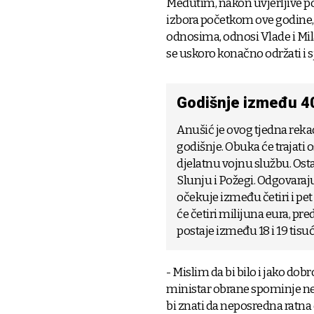
Međutim, nakon uvjerljive 
izbora početkom ove godine,
odnosima, odnosi Vlade i Mila
se uskoro konačno održati i s
Godišnje između 40
Anušić je ovog tjedna rekao
godišnje. Obuka će trajati o
djelatnu vojnu službu. Osta
Slunju i Požegi. Odgovarajuć
očekuje između četiri i pet
će četiri milijuna eura, pr
postaje između 18 i 19 tisu
- Mislim da bi bilo i jako dobr
ministar obrane spominje ne
bi znati da neposredna ratn