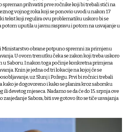
reman prihvatiti prve ročnike koji bi trebali stići na
eznog vojnog roka koji se ponovio uvodi u nakon 17
i tekst koji regulira ovu problematiku uskoro bi se
ga potom uputila u javnu raspravu i potom na usvajanje u
i Ministarstvo obrane potpuno spremni za primjenu
vanja. U ovom trenutku čeka se zakon koji treba uskoro
jen u Saboru. I nakon toga počinje konkretna primjena
nja. Knin je jedna od tri lokacije na kojoj će se
sobljavanje, uz Slunj i Požegu. Prvi bi ročnici trebali
a kako je dogovoreno i kako se planira kroz saborsku
ili devetog mjeseca. Nadamo se da će do 15. srpnja ove
o zasjedanje Sabora, biti sve gotovo što se tiče usvajanja