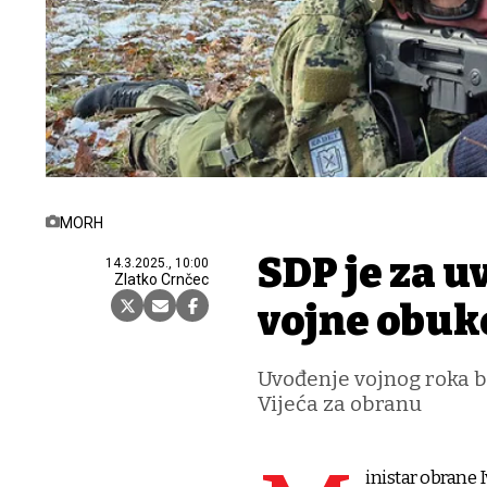
MORH
SDP je za u
14.3.2025., 10:00
Zlatko Crnčec
vojne obuk
Uvođenje vojnog roka 
Vijeća za obranu
inistar obrane 