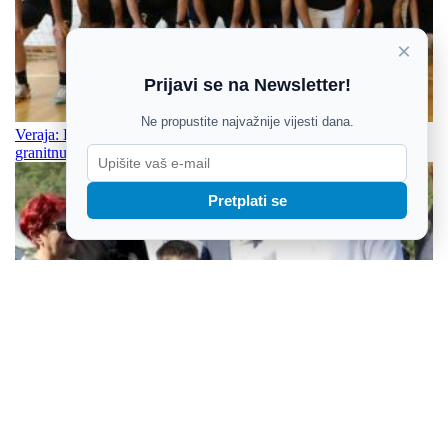
×
Prijavi se na Newsletter!
Ne propustite najvažnije vijesti dana.
Veraja: Ligu za prvaka moramo si svi postaviti kao cilj, gradimo
granitnu obranu
Pretplati se