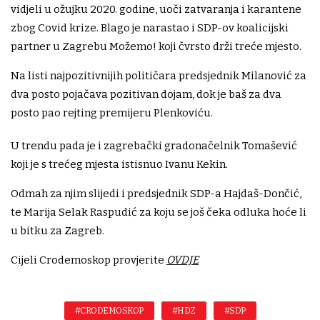
vidjeli u ožujku 2020. godine, uoči zatvaranja i karantene
zbog Covid krize. Blago je narastao i SDP-ov koalicijski
partner u Zagrebu Možemo! koji čvrsto drži treće mjesto.
Na listi najpozitivnijih političara predsjednik Milanović za
dva posto pojačava pozitivan dojam, dok je baš za dva
posto pao rejting premijeru Plenkoviću.
U trendu pada je i zagrebački gradonačelnik Tomašević
koji je s trećeg mjesta istisnuo Ivanu Kekin.
Odmah za njim slijedi i predsjednik SDP-a Hajdaš-Dončić,
te Marija Selak Raspudić za koju se još čeka odluka hoće li
u bitku za Zagreb.
Cijeli Crodemoskop provjerite
OVDJE
#CRODEMOSKOP
#HDZ
#SDP