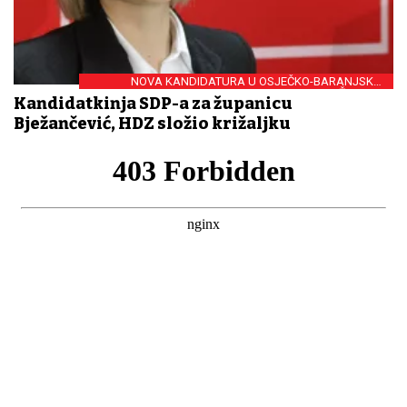
NOVA KANDIDATURA U OSJEČKO-BARANJSKOJ
ŽUPANIJI
Kandidatkinja SDP-a za županicu
Bježančević, HDZ složio križaljku