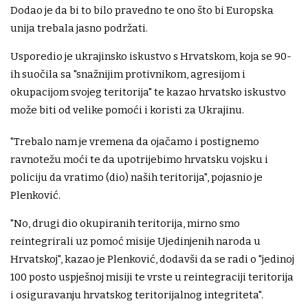
Dodao je da bi to bilo pravedno te ono što bi Europska
unija trebala jasno podržati.
Usporedio je ukrajinsko iskustvo s Hrvatskom, koja se 90-
ih suočila sa "snažnijim protivnikom, agresijom i
okupacijom svojeg teritorija" te kazao hrvatsko iskustvo
može biti od velike pomoći i koristi za Ukrajinu.
"Trebalo nam je vremena da ojačamo i postignemo
ravnotežu moći te da upotrijebimo hrvatsku vojsku i
policiju da vratimo (dio) naših teritorija", pojasnio je
Plenković.
"No, drugi dio okupiranih teritorija, mirno smo
reintegrirali uz pomoć misije Ujedinjenih naroda u
Hrvatskoj", kazao je Plenković, dodavši da se radi o "jedinoj
100 posto uspješnoj misiji te vrste u reintegraciji teritorija
i osiguravanju hrvatskog teritorijalnog integriteta".