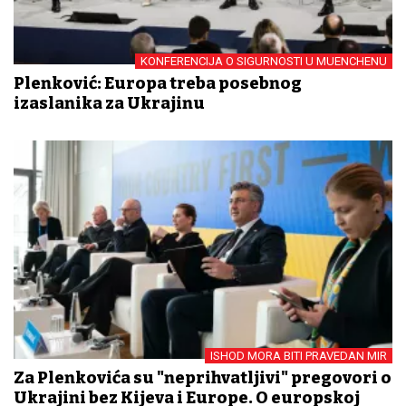
KONFERENCIJA O SIGURNOSTI U MUENCHENU
Plenković: Europa treba posebnog
izaslanika za Ukrajinu
ISHOD MORA BITI PRAVEDAN MIR
Za Plenkovića su "neprihvatljivi" pregovori o
Ukrajini bez Kijeva i Europe. O europskoj