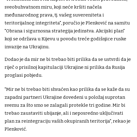
sveobuhvatnom miru, koji neće kršiti načela
međunarodnog prava, tj. vašeg suvereniteta i
teritorijalnog integriteta", poručio je Plenković na samitu
"Obrana i sigurnosna strategija jedinstva. Akcijski plan"
koji se održava u Kijevu u povodu treće godišnjice ruske
invazije na Ukrajinu.
Dodao je da mir ne bi trebao biti prilika da se ustvrdi da je
riječ o prisilnoj kapitulaciji Ukrajine ni prilika da Rusija
proglasi pobjedu.
"Mir ne bi trebao biti shvaćen kao prilika da se kaže da su
zapadni partneri Ukrajine dovedeni u položaj suprotan
svemu za što smo se zalagali protekle tri godine. Mir bi
trebao zaustaviti ubijanje, ali i neposredno uključivati
plan za reintegraciju vaših okupiranih teritorija", rekao je
Plenković.