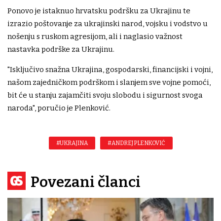
Ponovo je istaknuo hrvatsku podršku za Ukrajinu te
izrazio poštovanje za ukrajinski narod, vojsku i vodstvo u
nošenju s ruskom agresijom, ali i naglasio važnost
nastavka podrške za Ukrajinu.
"Isključivo snažna Ukrajina, gospodarski, financijski i vojni,
našom zajedničkom podrškom i slanjem sve vojne pomoći,
bit će u stanju zajamčiti svoju slobodu i sigurnost svoga
naroda", poručio je Plenković.
#UKRAJINA
#ANDREJ PLENKOVIĆ
Povezani članci