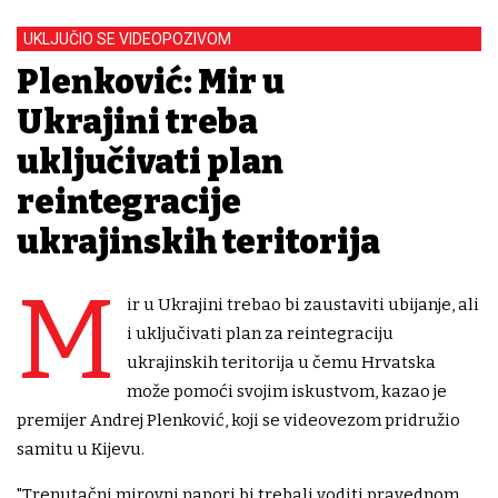
UKLJUČIO SE VIDEOPOZIVOM
Plenković: Mir u
Ukrajini treba
uključivati plan
reintegracije
ukrajinskih teritorija
M
ir u Ukrajini trebao bi zaustaviti ubijanje, ali
i uključivati plan za reintegraciju
ukrajinskih teritorija u čemu Hrvatska
može pomoći svojim iskustvom, kazao je
premijer Andrej Plenković, koji se videovezom pridružio
samitu u Kijevu.
"Trenutačni mirovni napori bi trebali voditi pravednom,