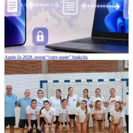
Apple će 2028. uvesti “copy-paste” funkciju