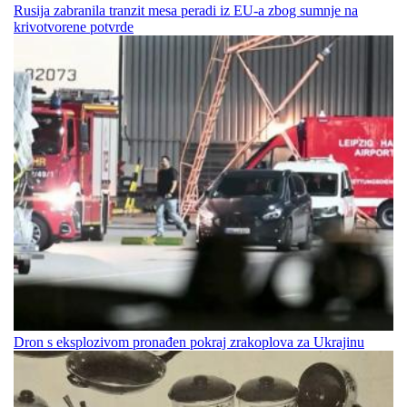
Rusija zabranila tranzit mesa peradi iz EU-a zbog sumnje na
krivotvorene potvrde
Dron s eksplozivom pronađen pokraj zrakoplova za Ukrajinu