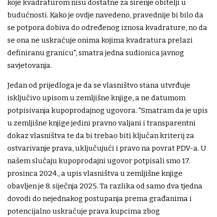
koje kvadraturom nisu dostatne za širenje obitelji u
budućnosti. Kako je ovdje navedeno, pravednije bi bilo da
se potpora dobiva do određenog iznosa kvadrature, no da
se ona ne uskraćuje onima kojima kvadratura prelazi
definiranu granicu", smatra jedna sudionica javnog
savjetovanja.
Jedan od prijedloga je da se vlasništvo stana utvrđuje
isključivo upisom u zemljišne knjige, a ne datumom
potpisivanja kupoprodajnog ugovora. "Smatram da je upis
u zemljišne knjige jedini pravno valjani i transparentni
dokaz vlasništva te da bi trebao biti ključan kriterij za
ostvarivanje prava, uključujući i pravo na povrat PDV-a. U
našem slučaju kupoprodajni ugovor potpisali smo 17.
prosinca 2024., a upis vlasništva u zemljišne knjige
obavljen je 8. siječnja 2025. Ta razlika od samo dva tjedna
dovodi do nejednakog postupanja prema građanima i
potencijalno uskraćuje prava kupcima zbog