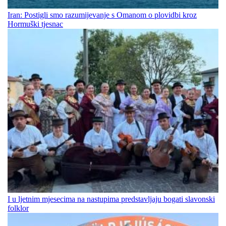
Iran: Postigli smo razumijevanje s Omanom o plovidbi kroz
Hormuški tjesnac
I u ljetnim mjesecima na nastupima predstavljaju bogati slavonski
folklor