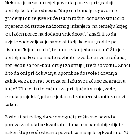
Nekima je nejasan uvjet povrata poreza pri gradnji
obiteljske kuće, odnosno "da je na temelju ugovora o
građenju obiteljske kuće izdan račun, odnosno situacija,
ovjerena od strane nadzornog inženjera, na temelju kojeg
je plaćen porez na dodanu vrijednost". "Znači li to da
uvjete zadovoljavaju samo obitelji koje su gradile po
sistemu 'ključ u ruke', te im je izdan jedan račun? Što je s
obiteljima koje su imale različite izvođače i više računa,
npr. jedan za roh-bau, drugi za struju, treći za vodu... Znači
li to da oni pri dobivanju uporabne dozvole i davanja
zahtjeva za povrat poreza prilažu sve račune za gradnju
kuće? Ulaze li u to računi za priključak struje, vode,
izrada projekta", pita se jedan od zainteresiranih za novi
zakon.
Postoji i prijedlog da se omogući proširenje povrata
poreza za dodatne kvadrate stana ako par dobije dijete
nakon što je već ostvario povrat za manji broj kvadrata. "U