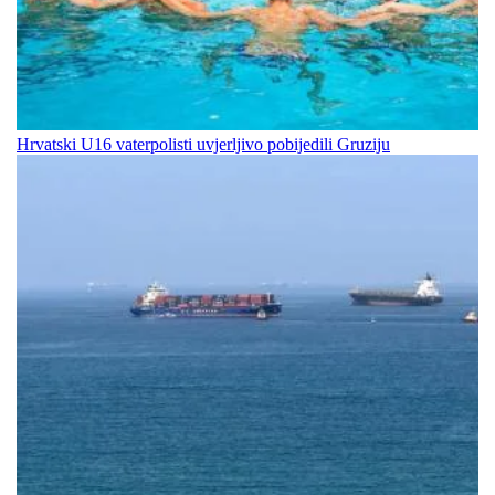
Hrvatski U16 vaterpolisti uvjerljivo pobijedili Gruziju