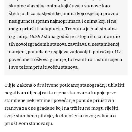
skupine vlasnika: onima koji čuvaju stanove kao
štednju ili za nasljednike, onima koji osjećaju pravnu
nesigurnost spram najmoprimaca i onima koji si ne
mogu priuštiti adaptaciju. Trenutna je maksimalna
izgradnja 16.552 stana godišnje i stoga što znatan dio
tih novoizgrađenih stanova završava u nestambenoj
namjeni, ponuda ne uspijeva zadovoljiti potražnju. Uz
povećane troškova gradnje, to rezultira rastom cijena
i sve težom priuštivošću stanova.
Cilj je Zakona o društveno poticanoj stanogradnji ublažiti
negativan utjecaj rasta cijena stanova za kupnju prve
stambene nekretnine i povećanje ponude priuštivih
stanova za one građane koji na tržištu ne mogu riješiti
svoje stambeno pitanje, do donošenja novog zakona o
priuštivom stanovanju.