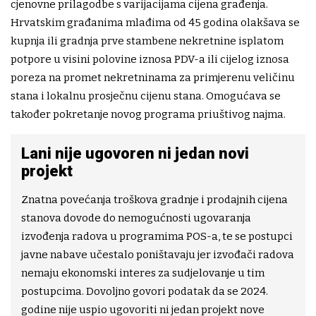
cjenovne prilagodbe s varijacijama cijena građenja.
Hrvatskim građanima mlađima od 45 godina olakšava se
kupnja ili gradnja prve stambene nekretnine isplatom
potpore u visini polovine iznosa PDV-a ili cijelog iznosa
poreza na promet nekretninama za primjerenu veličinu
stana i lokalnu prosječnu cijenu stana. Omogućava se
također pokretanje novog programa priuštivog najma.
Lani nije ugovoren ni jedan novi
projekt
Znatna povećanja troškova gradnje i prodajnih cijena
stanova dovode do nemogućnosti ugovaranja
izvođenja radova u programima POS-a, te se postupci
javne nabave učestalo poništavaju jer izvođači radova
nemaju ekonomski interes za sudjelovanje u tim
postupcima. Dovoljno govori podatak da se 2024.
godine nije uspio ugovoriti ni jedan projekt nove