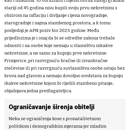
kao i mlađima. To obrazlažu činjenicom da mnogi građani
stariji od 45 godina nisu kupili svoju prvu nekretninu s
obzirom na inflaciju i divljanje cijena novogradnje,
starogradnje i najma stambenog prostora, a k tomu
posljednji je APN poziv bio 2023. godine. Među
prijedlozima je i onaj da bi se odredbe zakona trebale
odnositi i na osobe koje nemaju u vlasništvu nikakve
nekretnine, a ne samo za kupnju prve nekretnine.
Primjerice, pri razvrgnuću bračne ili izvanbračne
stečevine ili pri razvrgnuću suvlasništva osobe ostaju bez
krova nad glavom a nemaju dovoljno sredstava za kupnju
ikakve nekretnine kojom bi riješili stambeno pitanje,
objašnjava jedna predlagateljica.
Ograničavanje širenja obitelji
Neka se ograničenja kose s pronatalitetnom
politikom i demografskim mjerama jer mladim