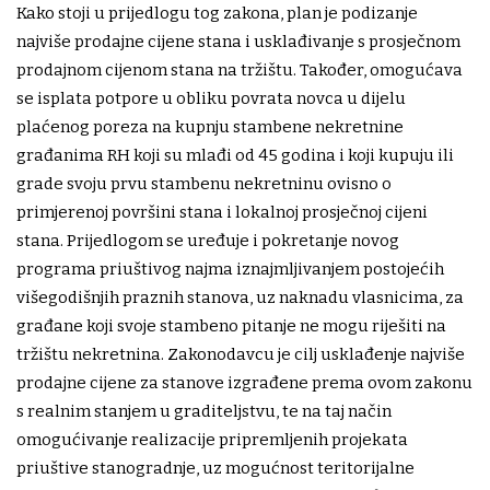
Kako stoji u prijedlogu tog zakona, plan je podizanje
najviše prodajne cijene stana i usklađivanje s prosječnom
prodajnom cijenom stana na tržištu. Također, omogućava
se isplata potpore u obliku povrata novca u dijelu
plaćenog poreza na kupnju stambene nekretnine
građanima RH koji su mlađi od 45 godina i koji kupuju ili
grade svoju prvu stambenu nekretninu ovisno o
primjerenoj površini stana i lokalnoj prosječnoj cijeni
stana. Prijedlogom se uređuje i pokretanje novog
programa priuštivog najma iznajmljivanjem postojećih
višegodišnjih praznih stanova, uz naknadu vlasnicima, za
građane koji svoje stambeno pitanje ne mogu riješiti na
tržištu nekretnina. Zakonodavcu je cilj usklađenje najviše
prodajne cijene za stanove izgrađene prema ovom zakonu
s realnim stanjem u graditeljstvu, te na taj način
omogućivanje realizacije pripremljenih projekata
priuštive stanogradnje, uz mogućnost teritorijalne