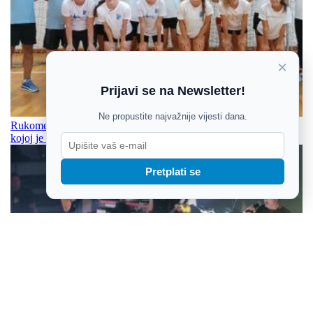
×
Prijavi se na Newsletter!
Ne propustite najvažnije vijesti dana.
Rukometašice Osijeka na okupu: Neizvjesna i teška situacija u
kojoj je teško biti pozitivan
Pretplati se