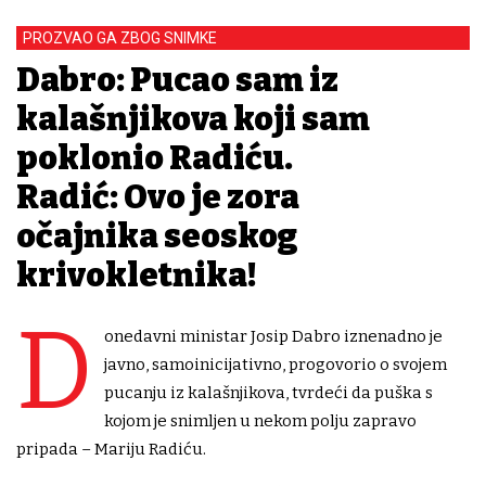
PROZVAO GA ZBOG SNIMKE
Dabro: Pucao sam iz
kalašnjikova koji sam
poklonio Radiću.
Radić: Ovo je zora
očajnika seoskog
krivokletnika!
D
onedavni ministar Josip Dabro iznenadno je
javno, samoinicijativno, progovorio o svojem
pucanju iz kalašnjikova, tvrdeći da puška s
kojom je snimljen u nekom polju zapravo
pripada – Mariju Radiću.