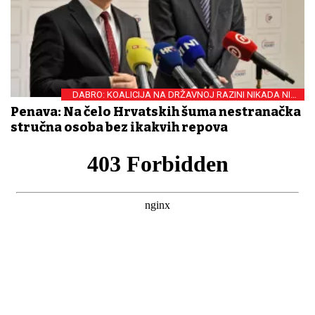
DABRO: KOALICIJA NA DRŽAVNOJ RAZINI NIKADA NIJE
BILA UPITNA
Penava: Na čelo Hrvatskih šuma nestranačka
stručna osoba bez ikakvih repova