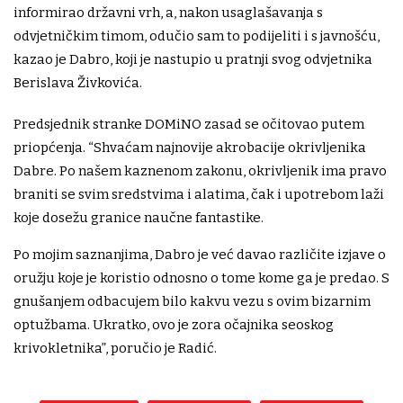
informirao državni vrh, a, nakon usaglašavanja s
odvjetničkim timom, odučio sam to podijeliti i s javnošću,
kazao je Dabro, koji je nastupio u pratnji svog odvjetnika
Berislava Živkovića.
Predsjednik stranke DOMiNO zasad se očitovao putem
priopćenja. “Shvaćam najnovije akrobacije okrivljenika
Dabre. Po našem kaznenom zakonu, okrivljenik ima pravo
braniti se svim sredstvima i alatima, čak i upotrebom laži
koje dosežu granice naučne fantastike.
Po mojim saznanjima, Dabro je već davao različite izjave o
oružju koje je koristio odnosno o tome kome ga je predao. S
gnušanjem odbacujem bilo kakvu vezu s ovim bizarnim
optužbama. Ukratko, ovo je zora očajnika seoskog
krivokletnika”, poručio je Radić.