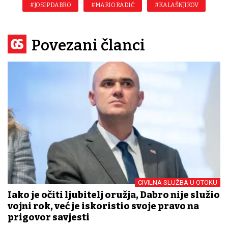
#JOSIP DABRO
#MARIO RADIĆ
#KALAŠNJIKOV
Povezani članci
CIVILNA SLUŽBA U OTOKU
Iako je očiti ljubitelj oružja, Dabro nije služio
vojni rok, već je iskoristio svoje pravo na
prigovor savjesti