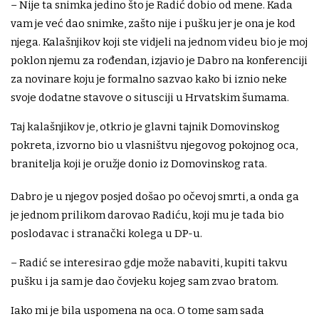
– Nije ta snimka jedino što je Radić dobio od mene. Kada
vam je već dao snimke, zašto nije i pušku jer je ona je kod
njega. Kalašnjikov koji ste vidjeli na jednom videu bio je moj
poklon njemu za rođendan, izjavio je Dabro na konferenciji
za novinare koju je formalno sazvao kako bi iznio neke
svoje dodatne stavove o situsciji u Hrvatskim šumama.
Taj kalašnjikov je, otkrio je glavni tajnik Domovinskog
pokreta, izvorno bio u vlasništvu njegovog pokojnog oca,
branitelja koji je oružje donio iz Domovinskog rata.
Dabro je u njegov posjed došao po očevoj smrti, a onda ga
je jednom prilikom darovao Radiću, koji mu je tada bio
poslodavac i stranački kolega u DP-u.
– Radić se interesirao gdje može nabaviti, kupiti takvu
pušku i ja sam je dao čovjeku kojeg sam zvao bratom.
Iako mi je bila uspomena na oca. O tome sam sada