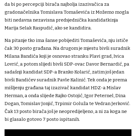
da bi po percepciji birača najbolja izazivačica za
gradonačelnika Tomislava Tomaševića iz Možemo mogla
biti nedavna nezavisna predsjednička kandidatkinja
Marija Selak Raspudić, ako se kandidira.
Na pitanje tko ima šanse pobijediti Tomaševića, nju ističe
čak 30 posto građana. Na drugom je mjestu bivši suradnik
Milana Bandića koji je osnovao stranku Plavi grad, Ivica
Lovrić, a potom slijedi bivši SDP-ovac Davor Bernardić, pa
sadašnji kandidat SDP-a Branko Kolarić, zatim još jedan
bivši Bandićev suradnik Pavle Kalinić. Tek onda je prema
mišljenju građana taj izazivač kandidat HDZ-a Mislav
Herman, a onda slijede Rajko Ostojić, Igor Peternel, Dina
Dogan, Tomislav Jonjić, Trpimir Goluža te Vedran Jerković.
Čak 13 posto birača još je neopredijeljeno, a ni za koga ne
bi glasalo gotovo 7 posto ispitanih.