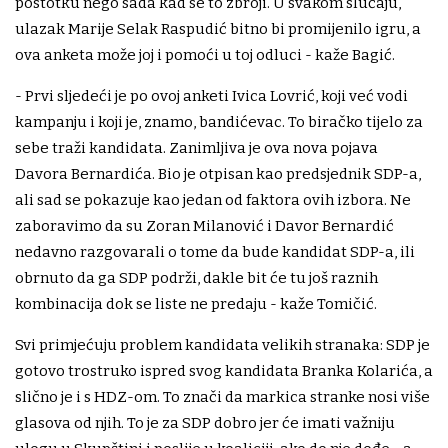
postotku nego sada kad se to zbroji. U svakom slučaju,
ulazak Marije Selak Raspudić bitno bi promijenilo igru, a
ova anketa može joj i pomoći u toj odluci - kaže Bagić.
- Prvi sljedeći je po ovoj anketi Ivica Lovrić, koji već vodi
kampanju i koji je, znamo, bandićevac. To biračko tijelo za
sebe traži kandidata. Zanimljiva je ova nova pojava
Davora Bernardića. Bio je otpisan kao predsjednik SDP-a,
ali sad se pokazuje kao jedan od faktora ovih izbora. Ne
zaboravimo da su Zoran Milanović i Davor Bernardić
nedavno razgovarali o tome da bude kandidat SDP-a, ili
obrnuto da ga SDP podrži, dakle bit će tu još raznih
kombinacija dok se liste ne predaju - kaže Tomičić.
Svi primjećuju problem kandidata velikih stranaka: SDP je
gotovo trostruko ispred svog kandidata Branka Kolarića, a
slično je i s HDZ-om. To znači da markica stranke nosi više
glasova od njih. To je za SDP dobro jer će imati važniju