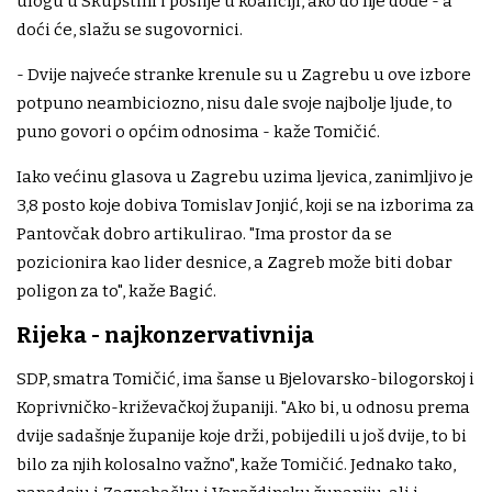
ulogu u Skupštini i poslije u koaliciji, ako do nje dođe - a
doći će, slažu se sugovornici.
- Dvije najveće stranke krenule su u Zagrebu u ove izbore
potpuno neambiciozno, nisu dale svoje najbolje ljude, to
puno govori o općim odnosima - kaže Tomičić.
Iako većinu glasova u Zagrebu uzima ljevica, zanimljivo je
3,8 posto koje dobiva Tomislav Jonjić, koji se na izborima za
Pantovčak dobro artikulirao. "Ima prostor da se
pozicionira kao lider desnice, a Zagreb može biti dobar
poligon za to", kaže Bagić.
Rijeka - najkonzervativnija
SDP, smatra Tomičić, ima šanse u Bjelovarsko-bilogorskoj i
Koprivničko-križevačkoj županiji. "Ako bi, u odnosu prema
dvije sadašnje županije koje drži, pobijedili u još dvije, to bi
bilo za njih kolosalno važno", kaže Tomičić. Jednako tako,