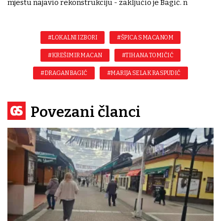
mjestu najavio rekonstrukciju - zaključio je Bagić. n
#LOKALNI IZBORI
#ŠPICA S MACANOM
#KREŠIMIR MACAN
#TIHANA TOMIČIĆ
#DRAGAN BAGIĆ
#MARIJA SELAK RASPUDIĆ
Povezani članci