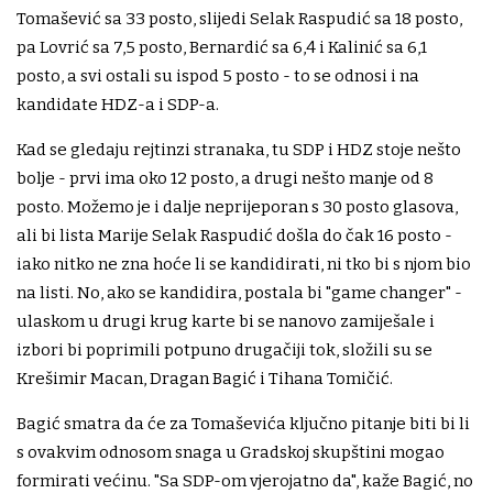
Tomašević sa 33 posto, slijedi Selak Raspudić sa 18 posto,
pa Lovrić sa 7,5 posto, Bernardić sa 6,4 i Kalinić sa 6,1
posto, a svi ostali su ispod 5 posto - to se odnosi i na
kandidate HDZ-a i SDP-a.
Kad se gledaju rejtinzi stranaka, tu SDP i HDZ stoje nešto
bolje - prvi ima oko 12 posto, a drugi nešto manje od 8
posto. Možemo je i dalje neprijeporan s 30 posto glasova,
ali bi lista Marije Selak Raspudić došla do čak 16 posto -
iako nitko ne zna hoće li se kandidirati, ni tko bi s njom bio
na listi. No, ako se kandidira, postala bi "game changer" -
ulaskom u drugi krug karte bi se nanovo zamiješale i
izbori bi poprimili potpuno drugačiji tok, složili su se
Krešimir Macan, Dragan Bagić i Tihana Tomičić.
Bagić smatra da će za Tomaševića ključno pitanje biti bi li
s ovakvim odnosom snaga u Gradskoj skupštini mogao
formirati većinu. "Sa SDP-om vjerojatno da", kaže Bagić, no