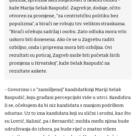
ljudima, spremna sam sudjelovati u nekom obliku -
kaže Marija Selak Raspudić. Zagreb je, dodaje, očito
otvoren za promjene, “za centrističku politiku bez
populizma”, a birači ne robuju tzv. velikim strankama.
“Birači očekuju sadržaj i osobu. Zato odluka mora vrlo
uskoro biti donesena. Ako će se u Zagrebu raditi
ozbiljno, onda i priprema mora biti ozbiljna. Ovi
rezultati su poticaj, Zagreb može biti početak širih
promjena u Hrvatskoj”, kaže Selak Raspudić na
rezultate ankete.
- Govorimo i o "zamišljenoj" kandidatkinji Mariji Selak
Raspudić, koju građani percepcijski vide u utrci. Kandidira
li se, očekujem da bi niz kandidata s manjom podrškom
odustao. Uz to ima kandidata koji su slični i srodni, kao što
su Lovrić, Kalinić, pa i Bernardić; možda među njima bude
udruživanja do izbora, pa bude riječ o znatno višem