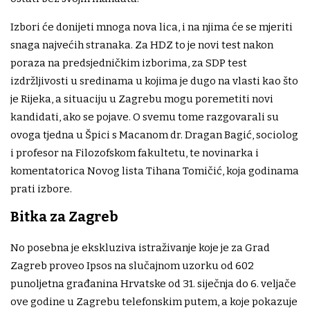
Izbori će donijeti mnoga nova lica, i na njima će se mjeriti
snaga najvećih stranaka. Za HDZ to je novi test nakon
poraza na predsjedničkim izborima, za SDP test
izdržljivosti u sredinama u kojima je dugo na vlasti kao što
je Rijeka, a situaciju u Zagrebu mogu poremetiti novi
kandidati, ako se pojave. O svemu tome razgovarali su
ovoga tjedna u Špici s Macanom dr. Dragan Bagić, sociolog
i profesor na Filozofskom fakultetu, te novinarka i
komentatorica Novog lista Tihana Tomičić, koja godinama
prati izbore.
Bitka za Zagreb
No posebna je ekskluziva istraživanje koje je za Grad
Zagreb proveo Ipsos na slučajnom uzorku od 602
punoljetna građanina Hrvatske od 31. siječnja do 6. veljače
ove godine u Zagrebu telefonskim putem, a koje pokazuje