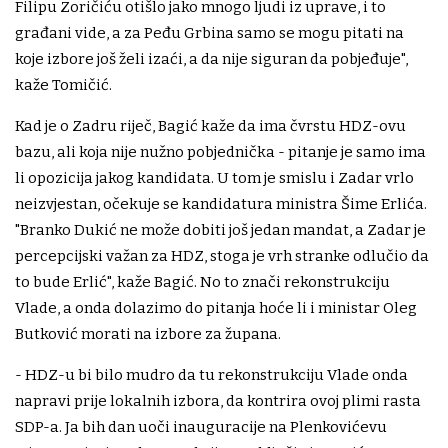
Filipu Zoričiću otišlo jako mnogo ljudi iz uprave, i to
građani vide, a za Peđu Grbina samo se mogu pitati na
koje izbore još želi izaći, a da nije siguran da pobjeđuje",
kaže Tomičić.
Kad je o Zadru riječ, Bagić kaže da ima čvrstu HDZ-ovu
bazu, ali koja nije nužno pobjednička - pitanje je samo ima
li opozicija jakog kandidata. U tom je smislu i Zadar vrlo
neizvjestan, očekuje se kandidatura ministra Šime Erlića.
"Branko Dukić ne može dobiti još jedan mandat, a Zadar je
percepcijski važan za HDZ, stoga je vrh stranke odlučio da
to bude Erlić", kaže Bagić. No to znači rekonstrukciju
Vlade, a onda dolazimo do pitanja hoće li i ministar Oleg
Butković morati na izbore za župana.
- HDZ-u bi bilo mudro da tu rekonstrukciju Vlade onda
napravi prije lokalnih izbora, da kontrira ovoj plimi rasta
SDP-a. Ja bih dan uoči inauguracije na Plenkovićevu