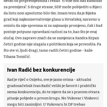
netko od potpredsjednika i rekao "ti više nisi naš kandidat
za premijera". S druge strane, SDP može pobijediti u Rijeci
da listu nosi apsolutno bilo tko. Imam tezu da je Rijeka
grad koji najkonzervativnije glasa u Hrvatskoj, naravno u
smislu da nije spremna ni za najmanju promjenu, čak i kad
postoje potpuno opravdani razlozi za to, kao što je ovaj
slučaj. Ovo zapravo znači da se zamjenica Sandra Krpan
četiri godine nije slagala s politikom koja se provodila. Pa
što ste vi, ljudi dragi, tamo radili četiri godine - kaže
Tihana Tomičić.
Ivan Radić bez konkurencije
Kad je riječ o Osijeku, sve je jasno svima - aktualni
gradonačelnik Ivan Radić veliki je favorit i praktički
nema konkurenciju, do te mjere da se s pravom otvara
pitanje pobjede u prvom krugu. No Vukovar i Vinkovci
mogu biti zanimljivi. U Vukovaru bi DP trebao