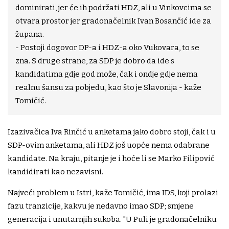
dominirati, jer će ih podržati HDZ, ali u Vinkovcima se
otvara prostor jer gradonačelnik Ivan Bosančić ide za
župana.
- Postoji dogovor DP-a i HDZ-a oko Vukovara, to se
zna. S druge strane, za SDP je dobro da ide s
kandidatima gdje god može, čak i ondje gdje nema
realnu šansu za pobjedu, kao što je Slavonija - kaže
Tomičić.
Izazivačica Iva Rinčić u anketama jako dobro stoji, čak i u
SDP-ovim anketama, ali HDZ još uopće nema odabrane
kandidate. Na kraju, pitanje je i hoće li se Marko Filipović
kandidirati kao nezavisni.
Najveći problem u Istri, kaže Tomičić, ima IDS, koji prolazi
fazu tranzicije, kakvu je nedavno imao SDP; smjene
generacija i unutarnjih sukoba. "U Puli je gradonačelniku