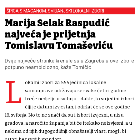
ŠPICA S MACANOM: SVIBANJSKI LOKALNI IZBORI
Marija Selak Raspudić
najveća je prijetnja
Tomislavu Tomaševiću
Dvije najveće stranke krenule su u Zagrebu u ove izbore
potpuno neambiciozno, kaže Tomičić
L
okalni izbori za 555 jedinica lokalne
samouprave održavaju se svake četiri godine
treće nedjelje u svibnju - dakle, to su jedini izbori
čiji je datum izvjestan, i održat će se ove godine
18. svibnja. No to ne znači da su i izbori izvjesni, u nizu
gradova, a naročito županija bit će itekako neizvjesni, a u
nekima od njih dugogodišnji obnašatelji vlasti mogli bi
ostati bez svojih mandata.