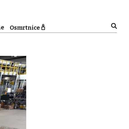
ne
Osmrtnice