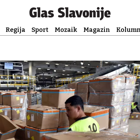
Regija
Sport
Mozaik
Magazin
Kolum