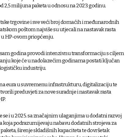
 od 2,5 milijuna paketa u odnosu na 2023. godinu.
tske trgovine i sve veći broj domaćih i međunarodnih
atskom poštom najviše su utjecali na nastavak rasta
e u HP-ovom priopćenju.
osam godina provodi intenzivnu transformaciju s ciljem
anju koje će u nadolazećim godinama postati ključan
logističku industriju.
na eura u suvremenu infrastrukturu, digitalizaciju te
tvorili preduvjeti za nove suradnje i nastavak rasta
HP.
 će se i u 2025. sa značajnim ulaganjima u dodatni razvoj
uga koja podrazumijevaju nabavu dodatnih strojeva za
paketa, širenje skladišnih kapaciteta te dovršetak