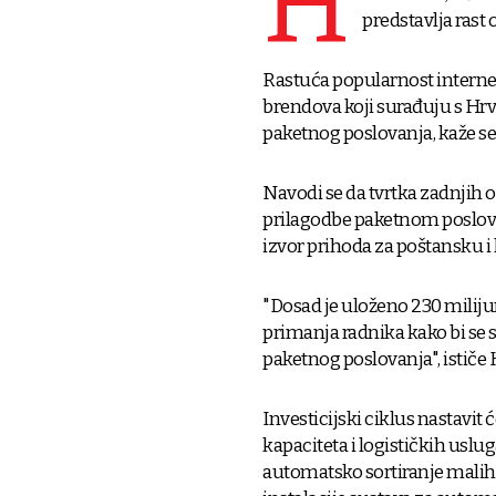
H
predstavlja rast
Rastuća popularnost interne
brendova koji surađuju s Hrv
paketnog poslovanja, kaže s
Navodi se da tvrtka zadnjih 
prilagodbe paketnom poslov
izvor prihoda za poštansku i 
"Dosad je uloženo 230 miliju
primanja radnika kako bi se s
paketnog poslovanja", ističe 
Investicijski ciklus nastavit
kapaciteta i logističkih usl
automatsko sortiranje malih 