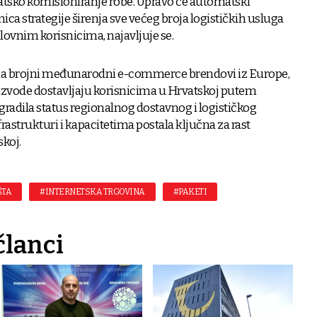
atsko komisioniranje robe. Upravo će automatski
ica strategije širenja sve većeg broja logističkih usluga
lovnim korisnicima, najavljuje se.
da brojni međunarodni e-commerce brendovi iz Europe,
oizvode dostavljaju korisnicima u Hrvatskoj putem
zgradila status regionalnog dostavnog i logističkog
frastrukturi i kapacitetima postala ključna za rast
skoj.
ŠTA
#INTERNETSKA TRGOVINA
#PAKETI
članci