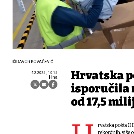
DAVOR KOVAČEVIĆ
Hrvatska p
4.2.2025., 10:15
Hina
isporučila 
od 17,5 mil
rvatska pošta (HP
rekordnih, više 