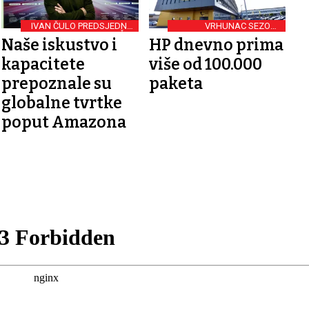
IVAN ČULO PREDSJEDNIK
VRHUNAC SEZONE
UPRAVE HRVATSKE POŠTE
PAKETA
Naše iskustvo i
HP dnevno prima
kapacitete
više od 100.000
prepoznale su
paketa
globalne tvrtke
poput Amazona