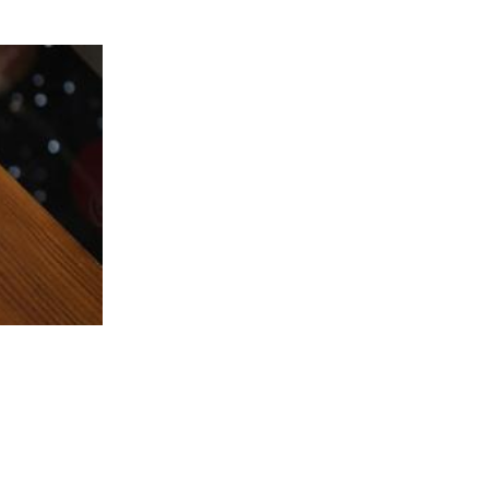
Sezonske kontrole otkrile stotine ilegalnih iznajmljivača