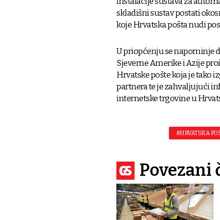
instalacije sustava za autom
skladišni sustav postati okosn
koje Hrvatska pošta nudi pos
U priopćenju se napominje 
Sjeverne Amerike i Azije pr
Hrvatske pošte koja je tako i
partnera te je zahvaljujući in
internetske trgovine u Hrvat
#HRVATSKA PO
Povezani 