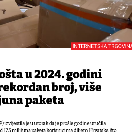
INTERNETSKA TRGOVIN
ošta u 2024. godini
rekordan broj, više
ijuna paketa
) izvijestila je u utorak da je prošle godine uručila
od 17,5 milijuna paketa korisnicima diljem Hrvatske, što