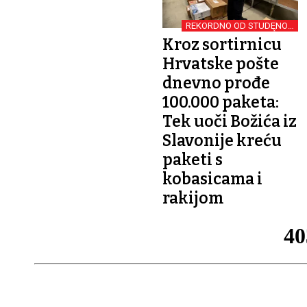
REKORDNO OD STUDENOG
DO KRAJA SIJEČNJA
Kroz sortirnicu
Hrvatske pošte
dnevno prođe
100.000 paketa:
Tek uoči Božića iz
Slavonije kreću
paketi s
kobasicama i
rakijom