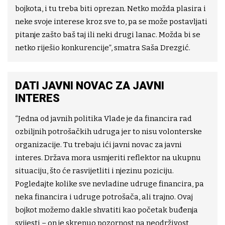
bojkota, i tu treba biti oprezan. Netko možda plasira i
neke svoje interese kroz sve to, pa se može postavljati
pitanje zašto baš taj ili neki drugi lanac. Možda bi se
netko riješio konkurencije”, smatra Saša Drezgić.
DATI JAVNI NOVAC ZA JAVNI
INTERES
“Jedna od javnih politika Vlade je da financira rad
ozbiljnih potrošačkih udruga jer to nisu volonterske
organizacije. Tu trebaju ići javni novac za javni
interes. Država mora usmjeriti reflektor na ukupnu
situaciju, što će rasvijetliti i njezinu poziciju.
Pogledajte kolike sve nevladine udruge financira, pa
neka financira i udruge potrošača, ali trajno. Ovaj
bojkot možemo dakle shvatiti kao početak buđenja
svijesti – on je skrenuo pozornost na neodrživost