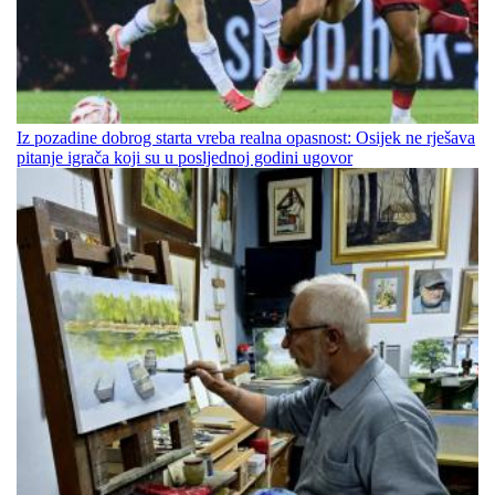
Iz pozadine dobrog starta vreba realna opasnost: Osijek ne rješava
pitanje igrača koji su u posljednoj godini ugovor