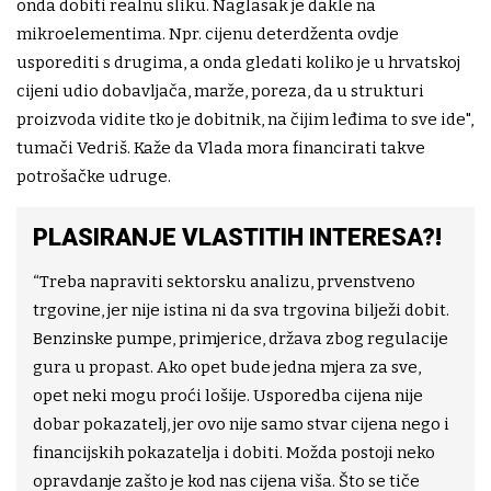
onda dobiti realnu sliku. Naglasak je dakle na
mikroelementima. Npr. cijenu deterdženta ovdje
usporediti s drugima, a onda gledati koliko je u hrvatskoj
cijeni udio dobavljača, marže, poreza, da u strukturi
proizvoda vidite tko je dobitnik, na čijim leđima to sve ide",
tumači Vedriš. Kaže da Vlada mora financirati takve
potrošačke udruge.
PLASIRANJE VLASTITIH INTERESA?!
“Treba napraviti sektorsku analizu, prvenstveno
trgovine, jer nije istina ni da sva trgovina bilježi dobit.
Benzinske pumpe, primjerice, država zbog regulacije
gura u propast. Ako opet bude jedna mjera za sve,
opet neki mogu proći lošije. Usporedba cijena nije
dobar pokazatelj, jer ovo nije samo stvar cijena nego i
financijskih pokazatelja i dobiti. Možda postoji neko
opravdanje zašto je kod nas cijena viša. Što se tiče