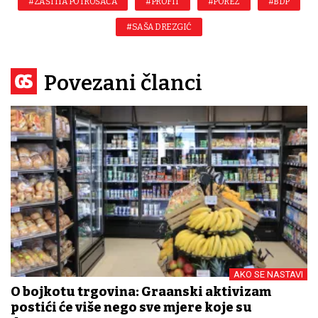
#ZAŠTITA POTROŠAČA
#PROFIT
#POREZ
#BDP
#SAŠA DREZGIĆ
Povezani članci
AKO SE NASTAVI
O bojkotu trgovina: Građanski aktivizam
postići će više nego sve mjere koje su