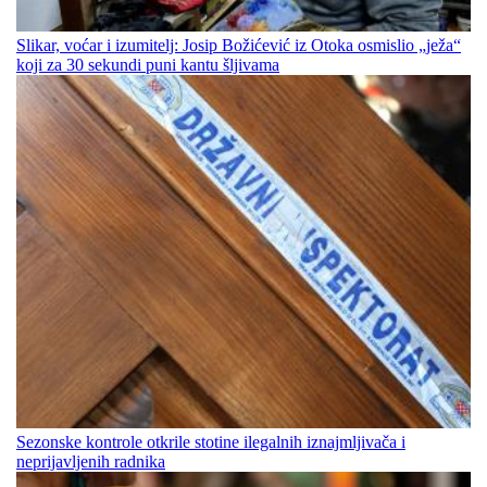
Slikar, voćar i izumitelj: Josip Božićević iz Otoka osmislio „ježa“
koji za 30 sekundi puni kantu šljivama
Sezonske kontrole otkrile stotine ilegalnih iznajmljivača i
neprijavljenih radnika