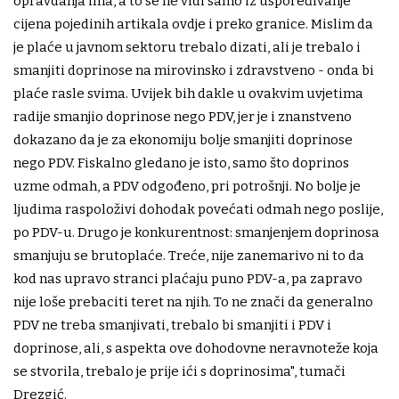
opravdanja ima, a to se ne vidi samo iz uspoređivanje
cijena pojedinih artikala ovdje i preko granice. Mislim da
je plaće u javnom sektoru trebalo dizati, ali je trebalo i
smanjiti doprinose na mirovinsko i zdravstveno - onda bi
plaće rasle svima. Uvijek bih dakle u ovakvim uvjetima
radije smanjio doprinose nego PDV, jer je i znanstveno
dokazano da je za ekonomiju bolje smanjiti doprinose
nego PDV. Fiskalno gledano je isto, samo što doprinos
uzme odmah, a PDV odgođeno, pri potrošnji. No bolje je
ljudima raspoloživi dohodak povećati odmah nego poslije,
po PDV-u. Drugo je konkurentnost: smanjenjem doprinosa
smanjuju se brutoplaće. Treće, nije zanemarivo ni to da
kod nas upravo stranci plaćaju puno PDV-a, pa zapravo
nije loše prebaciti teret na njih. To ne znači da generalno
PDV ne treba smanjivati, trebalo bi smanjiti i PDV i
doprinose, ali, s aspekta ove dohodovne neravnoteže koja
se stvorila, trebalo je prije ići s doprinosima", tumači
Drezgić.