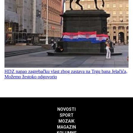
HDZ napao zagrebačku vlast zbog zastava na Trgu bana Jelačića,
Možemo žestoko odgovorio
NOVOSTI
SPORT
MOZAIK
MAGAZIN