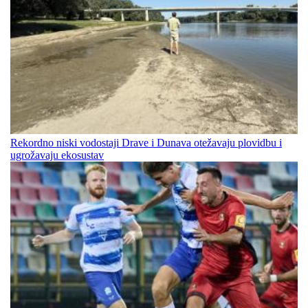
Rekordno niski vodostaji Drave i Dunava otežavaju plovidbu i
ugrožavaju ekosustav