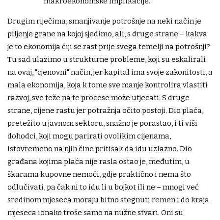
makroekonomske implikacije.
Drugim riječima, smanjivanje potrošnje na neki način je
piljenje grane na kojoj sjedimo, ali, s druge strane – kakva
je to ekonomija čiji se rast prije svega temelji na potrošnji?
Tu sad ulazimo u strukturne probleme, koji su eskalirali
na ovaj, "cjenovni" način, jer kapital ima svoje zakonitosti, a
mala ekonomija, koja k tome sve manje kontrolira vlastiti
razvoj, sve teže na te procese može utjecati. S druge
strane, cijene rastu jer potražnja očito postoji. Dio plaća,
pretežito u javnom sektoru, snažno je porastao, i ti viši
dohodci, koji mogu parirati ovolikim cijenama,
istovremeno na njih čine pritisak da idu uzlazno. Dio
građana kojima plaća nije rasla ostao je, međutim, u
škarama kupovne nemoći, gdje praktično i nema što
odlučivati, pa čak ni to idu li u bojkot ili ne – mnogi već
sredinom mjeseca moraju bitno stegnuti remen i do kraja
mjeseca ionako troše samo na nužne stvari. Oni su