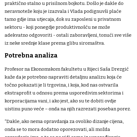
praktično stalno u prisilnom bojkotu. Došlo je dakle do
neravnoteže koju je izazvala i Vlada podignuvši plaće
tamo gdje ima utjecaja, dok su zaposleni u privatnom
sektoru - koji ponegdje produktivnošću ne može
adekvatno odgovoriti - ostali zaboravljeni, tonući sve više
iz neke srednje klase prema glibu siromaštva.
Potrebna analiza
Profesor na Ekonomskom fakultetu u Rijeci Saša Drezgić
kaže da je potrebno napraviti detaljnu analizu koja će
točno pokazati je li trgovina, i koja, kod nas ostvarila
ekstraprofit u odnosu prema usporedivim sektorima i
korporacijama vani, i ako jest, ako su te dobiti ovdje
uistinu puno veće – onda na njih razrezati poseban porez.
“Dakle, ako nema opravdanja za ovoliko dizanje cijena,
onda se to mora dodatno oporezovati, ali možda