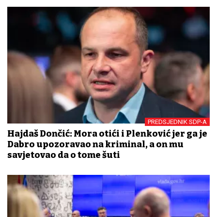
PREDSJEDNIK SDP-A
Hajdaš Dončić: Mora otići i Plenković jer ga je
Dabro upozoravao na kriminal, a on mu
savjetovao da o tome šuti