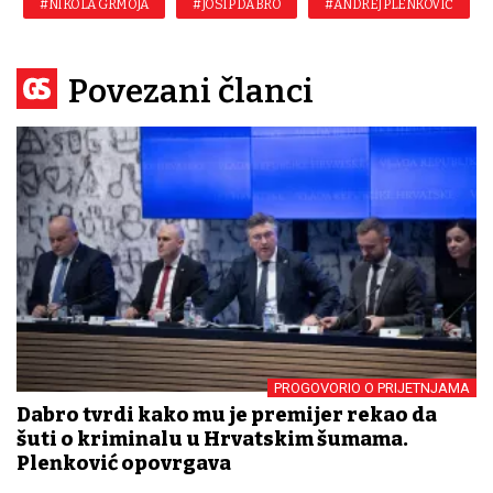
#NIKOLA GRMOJA
#JOSIP DABRO
#ANDREJ PLENKOVIĆ
Povezani članci
PROGOVORIO O PRIJETNJAMA
Dabro tvrdi kako mu je premijer rekao da
šuti o kriminalu u Hrvatskim šumama.
Plenković opovrgava