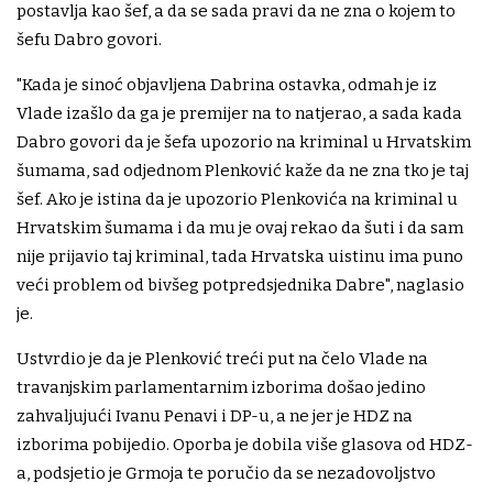
postavlja kao šef, a da se sada pravi da ne zna o kojem to
šefu Dabro govori.
"Kada je sinoć objavljena Dabrina ostavka, odmah je iz
Vlade izašlo da ga je premijer na to natjerao, a sada kada
Dabro govori da je šefa upozorio na kriminal u Hrvatskim
šumama, sad odjednom Plenković kaže da ne zna tko je taj
šef. Ako je istina da je upozorio Plenkovića na kriminal u
Hrvatskim šumama i da mu je ovaj rekao da šuti i da sam
nije prijavio taj kriminal, tada Hrvatska uistinu ima puno
veći problem od bivšeg potpredsjednika Dabre", naglasio
je.
Ustvrdio je da je Plenković treći put na čelo Vlade na
travanjskim parlamentarnim izborima došao jedino
zahvaljujući Ivanu Penavi i DP-u, a ne jer je HDZ na
izborima pobijedio. Oporba je dobila više glasova od HDZ-
a, podsjetio je Grmoja te poručio da se nezadovoljstvo