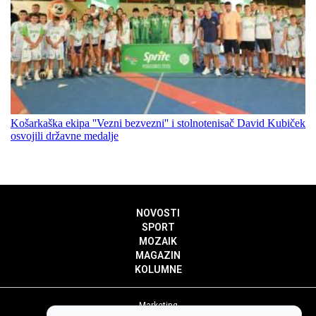
Košarkaška ekipa ''Vezni bezvezni'' i stolnotenisač David Kubiček
osvojili državne medalje
NOVOSTI
SPORT
MOZAIK
MAGAZIN
KOLUMNE
Marketing