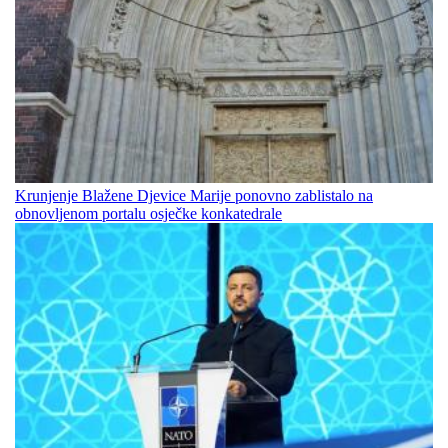
Krunjenje Blažene Djevice Marije ponovno zablistalo na
obnovljenom portalu osječke konkatedrale