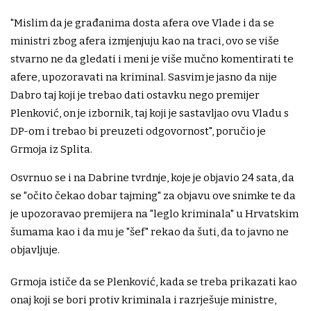
"Mislim da je građanima dosta afera ove Vlade i da se
ministri zbog afera izmjenjuju kao na traci, ovo se više
stvarno ne da gledati i meni je više mučno komentirati te
afere, upozoravati na kriminal. Sasvim je jasno da nije
Dabro taj koji je trebao dati ostavku nego premijer
Plenković, on je izbornik, taj koji je sastavljao ovu Vladu s
DP-om i trebao bi preuzeti odgovornost", poručio je
Grmoja iz Splita.
Osvrnuo se i na Dabrine tvrdnje, koje je objavio 24 sata, da
se "očito čekao dobar tajming" za objavu ove snimke te da
je upozoravao premijera na "leglo kriminala" u Hrvatskim
šumama kao i da mu je "šef" rekao da šuti, da to javno ne
objavljuje.
Grmoja ističe da se Plenković, kada se treba prikazati kao
onaj koji se bori protiv kriminala i razrješuje ministre,