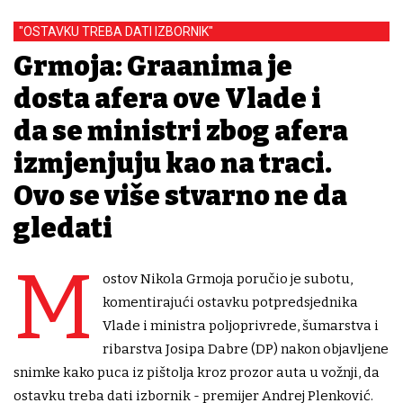
"OSTAVKU TREBA DATI IZBORNIK"
Grmoja: Građanima je
dosta afera ove Vlade i
da se ministri zbog afera
izmjenjuju kao na traci.
Ovo se više stvarno ne da
gledati
M
ostov Nikola Grmoja poručio je subotu,
komentirajući ostavku potpredsjednika
Vlade i ministra poljoprivrede, šumarstva i
ribarstva Josipa Dabre (DP) nakon objavljene
snimke kako puca iz pištolja kroz prozor auta u vožnji, da
ostavku treba dati izbornik - premijer Andrej Plenković.