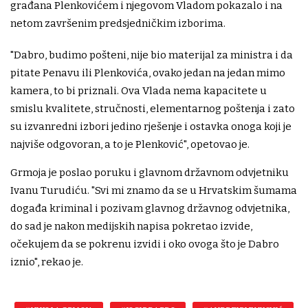
građana Plenkovićem i njegovom Vladom pokazalo i na
netom završenim predsjedničkim izborima.
"Dabro, budimo pošteni, nije bio materijal za ministra i da
pitate Penavu ili Plenkovića, ovako jedan na jedan mimo
kamera, to bi priznali. Ova Vlada nema kapacitete u
smislu kvalitete, stručnosti, elementarnog poštenja i zato
su izvanredni izbori jedino rješenje i ostavka onoga koji je
najviše odgovoran, a to je Plenković", opetovao je.
Grmoja je poslao poruku i glavnom državnom odvjetniku
Ivanu Turudiću. "Svi mi znamo da se u Hrvatskim šumama
događa kriminal i pozivam glavnog državnog odvjetnika,
do sad je nakon medijskih napisa pokretao izvide,
očekujem da se pokrenu izvidi i oko ovoga što je Dabro
iznio", rekao je.