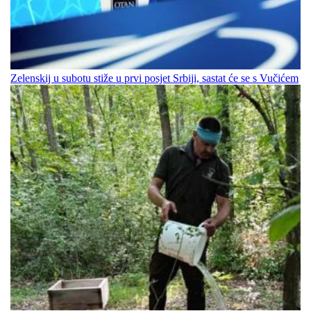
Zelenskij u subotu stiže u prvi posjet Srbiji, sastat će se s Vučićem