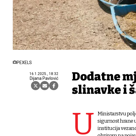
PEXELS
Dodatne mj
16.1.2025., 18:32
Dijana Pavlović
slinavke i
U
Ministarstvu poljo
sigurnost hrane u 
institucija vezan
obzirom na pojav