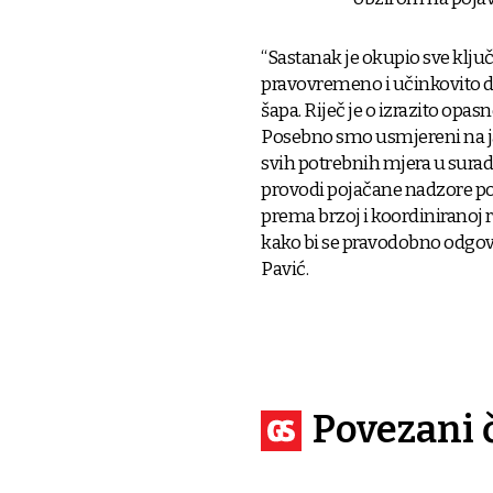
“Sastanak je okupio sve ključ
pravovremeno i učinkovito dje
šapa. Riječ je o izrazito opas
Posebno smo usmjereni na ja
svih potrebnih mjera u suradn
provodi pojačane nadzore poš
prema brzoj i koordiniranoj r
kako bi se pravodobno odgovo
Pavić.
Povezani 