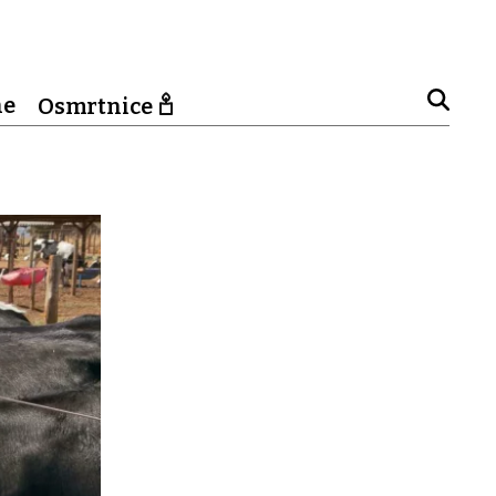
ne
Osmrtnice