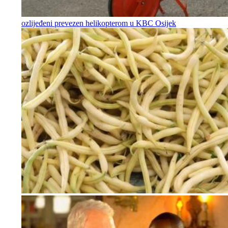
ozlijeđeni prevezen helikopterom u KBC Osijek