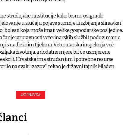
ne stručnjake i institucije kako bismo osigurali
lovanje u slučaju pojave sumnje ili izbijanja slinavke i
noj bolesti koja može imati velike gospodarske posljedice.
čanje pripravnosti veterinarskih službi i poduzimanje
ji s nadležnim tijelima. Veterinarska inspekcija već
iljaka životinja, a dodatne mjere bit će usmjerene
eakciji. Hrvatska ima stručan tim i potrebne resurse
rilo na svaki izazov", rekao je državni tajnik Mladen
#SLINAVKA
članci