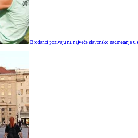
Brođanci pozivaju na najveće slavonsko nadmetanje u 