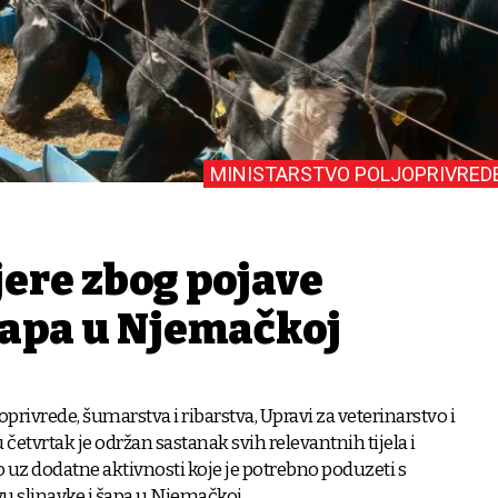
MINISTARSTVO POLJOPRIVRED
ere zbog pojave
 šapa u Njemačkoj
privrede, šumarstva i ribarstva, Upravi za veterinarstvo i
četvrtak je održan sastanak svih relevantnih tijela i
o uz dodatne aktivnosti koje je potrebno poduzeti s
u slinavke i šapa u Njemačkoj.