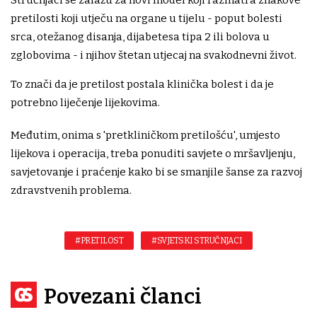
Stručnjaci se zalažu za novi model koji razmatra znakove
pretilosti koji utječu na organe u tijelu - poput bolesti
srca, otežanog disanja, dijabetesa tipa 2 ili bolova u
zglobovima - i njihov štetan utjecaj na svakodnevni život.
To znači da je pretilost postala klinička bolest i da je
potrebno liječenje lijekovima.
Međutim, onima s 'pretkliničkom pretilošću', umjesto
lijekova i operacija, treba ponuditi savjete o mršavljenju,
savjetovanje i praćenje kako bi se smanjile šanse za razvoj
zdravstvenih problema.
#PRETILOST
#SVJETSKI STRUČNJACI
Povezani članci