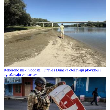
Rekordno niski vodostaji Drave i Dunava otežavaju plovidbu i
ugrožavaju ekosustav