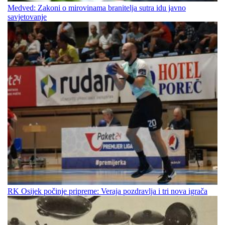
Medved: Zakoni o mirovinama branitelja sutra idu javno
savjetovanje
RK Osijek počinje pripreme: Veraja pozdravlja i tri nova igrača