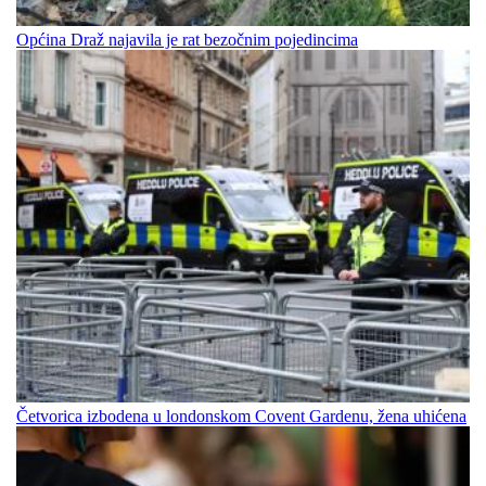
Općina Draž najavila je rat bezočnim pojedincima
Četvorica izbodena u londonskom Covent Gardenu, žena uhićena