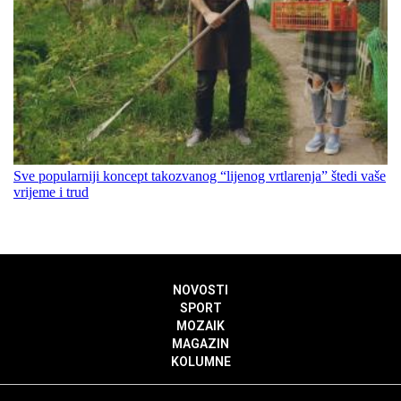
Sve popularniji koncept takozvanog “lijenog vrtlarenja” štedi vaše
vrijeme i trud
NOVOSTI
SPORT
MOZAIK
MAGAZIN
KOLUMNE