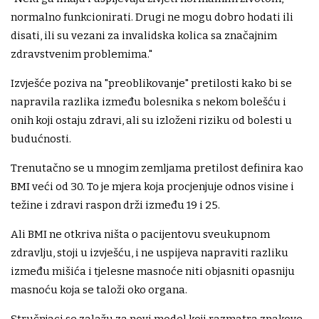
normalno funkcionirati. Drugi ne mogu dobro hodati ili
disati, ili su vezani za invalidska kolica sa značajnim
zdravstvenim problemima."
Izvješće poziva na "preoblikovanje" pretilosti kako bi se
napravila razlika između bolesnika s nekom bolešću i
onih koji ostaju zdravi, ali su izloženi riziku od bolesti u
budućnosti.
Trenutačno se u mnogim zemljama pretilost definira kao
BMI veći od 30. To je mjera koja procjenjuje odnos visine i
težine i zdravi raspon drži između 19 i 25.
Ali BMI ne otkriva ništa o pacijentovu sveukupnom
zdravlju, stoji u izvješću, i ne uspijeva napraviti razliku
između mišića i tjelesne masnoće niti objasniti opasniju
masnoću koja se taloži oko organa.