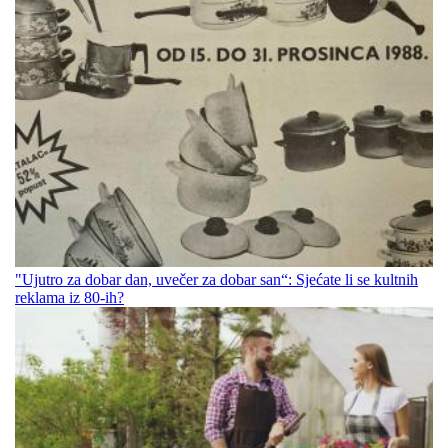
"Ujutro za dobar dan, uvečer za dobar san“: Sjećate li se kultnih
reklama iz 80-ih?