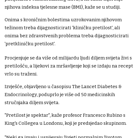
njihova indeksa tjelesne mase (BMI), kaže se u studiji.
Onima s kroničnim bolestima uzrokovanim njihovom
težinom treba dijagnosticirati 'kliničku pretilost', ali
onima bez zdravstvenih problema treba dijagnosticirati
'pretkliničku pretilost'.
Procjenjuje se da više od milijardu ljudi diljem svijeta živi s
pretilošću, a lijekovi za mršavljenje koji se izdaju na recept
vrlo su traženi.
Izvješće, objavljeno u časopisu The Lancet Diabetes &
Endocrinology, poduprlo je više od 50 medicinskih
stručnjaka diljem svijeta.
"Pretilost je spektar", kaže profesor Francesco Rubino s
King's Collegea u Londonu, koji je predsjedao skupinom.
"Neki ga imaju i uspijevaju živjeti normalnim životom,