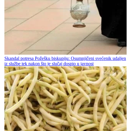
Skandal potresa Požešku biskupiju: Osumnjičeni svećenik udaljen
iz službe tek nakon što je slučaj dospio u javnost