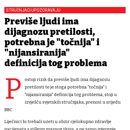
STRUČNJACI UPOZORAVAJU
Previše ljudi ima
dijagnozu pretilosti,
potrebna je "točnija" i
"nijansiranija"
definicija tog problema
P
ostoji rizik da previše ljudi ima dijagnozu
pretilosti te je stoga potrebna "točnija" i
"nijansiranija" definicija tog problema, stoji u
izvješću svjetskih stručnjaka, prenosi u srijedu
BBC.
Liječnici bi trebali uzeti u obzir cjelokupno zdravlje
pacijenata s viškom masnog tkiva, a ne samo mjerenje