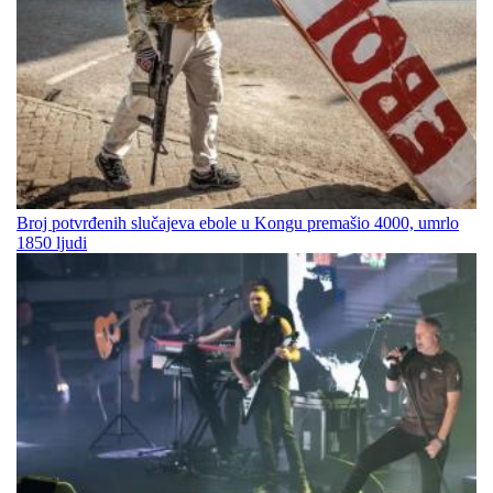
Broj potvrđenih slučajeva ebole u Kongu premašio 4000, umrlo
1850 ljudi