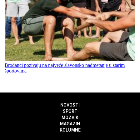
Brođanci pozivaju na najveće slavonsko nadmetanje u starim
športovima
NOVOSTI
SPORT
MOZAIK
MAGAZIN
KOLUMNE