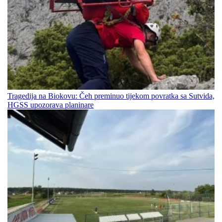
Tragedija na Biokovu: Čeh preminuo tijekom povratka sa Sutvida,
HGSS upozorava planinare