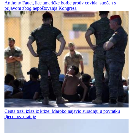
Anthony Fauci, lice američke borbe protiv covida, suočen s
prijavom zbog nepoštovanja Kongresa
Ceuta traži izlaz iz krize: Maroko najavio suradnju u povratku
djece bez pratnje