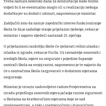
Treba nam još nekoliko dana za konzultacije kako bismo
vidjeli bi li se eventualno moglo ići u realizaciju nekoga
dodatka jer su dodatci ukinuti, napomenuo je ministar.
Zaključili smo da nam je zajednički interes funkcioniranje
škola te da je sadašnje stanje prijelazno rješenje, rekao je
ministar i najavio sljedeći sastanak 21. siječnja.
U prijelaznom razdoblju škole će rješavati režim ulaska i
izlaska iz zgrade, rekao je Fuchs. Uz ravnatelje osnovnih i
srednjih škola, mjere su osigurale i pojedine županije
osnivači škola na svojoj razini, napomenuo je te najavio da
će s osnivačima škola razgovarati o dodatnim mjerama
osiguranja.
Ministar je izrazio zadovoljstvo radom Povjerenstva za
izradu prijedloga osnovnih mjera jačanja razine sigurnosti
u školama na kratkoročnim mjerama koje se sad
implementiraju, a tako i srednjoročnim i dugoročnim