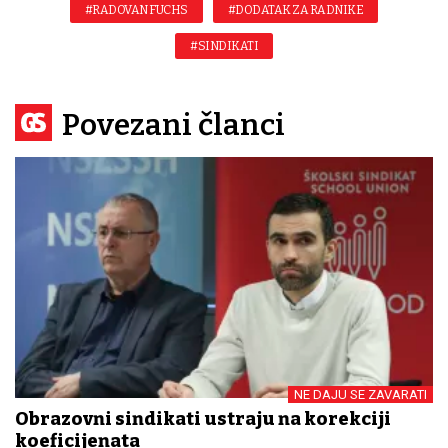
#RADOVAN FUCHS
#DODATAK ZA RADNIKE
#SINDIKATI
Povezani članci
NE DAJU SE ZAVARATI
Obrazovni sindikati ustraju na korekciji
koeficijenata