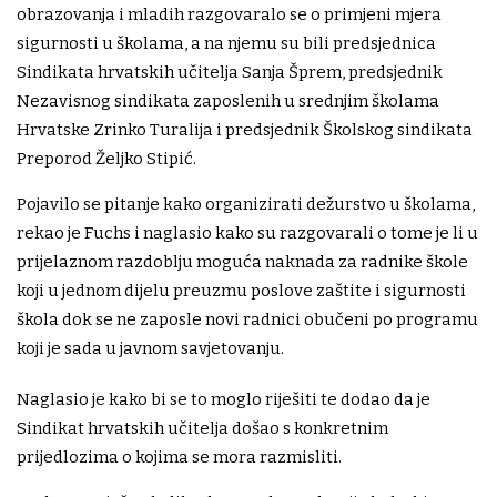
obrazovanja i mladih razgovaralo se o primjeni mjera
sigurnosti u školama, a na njemu su bili predsjednica
Sindikata hrvatskih učitelja Sanja Šprem, predsjednik
Nezavisnog sindikata zaposlenih u srednjim školama
Hrvatske Zrinko Turalija i predsjednik Školskog sindikata
Preporod Željko Stipić.
Pojavilo se pitanje kako organizirati dežurstvo u školama,
rekao je Fuchs i naglasio kako su razgovarali o tome je li u
prijelaznom razdoblju moguća naknada za radnike škole
koji u jednom dijelu preuzmu poslove zaštite i sigurnosti
škola dok se ne zaposle novi radnici obučeni po programu
koji je sada u javnom savjetovanju.
Naglasio je kako bi se to moglo riješiti te dodao da je
Sindikat hrvatskih učitelja došao s konkretnim
prijedlozima o kojima se mora razmisliti.