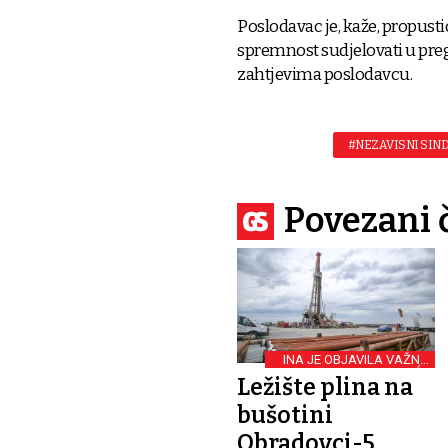
Poslodavac je, kaže, propusti
spremnost sudjelovati u prego
zahtjevima poslodavcu.
#NEZAVISNI SIN
Povezani 
INA JE OBJAVILA VAŽNO
OTKRIĆE
Ležište plina na
bušotini
Obradovci-5