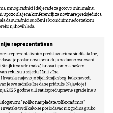
a, mnogi radnici i dalje rade za gotovo minimalnu
i, upozorila je na konferenciji za novinare predsjednica
dala da su radnici suočeni s kroničnim nedostatkom
reko njihovih leđa.
 nije reprezentativan
re s reprezentativnim predstavnicima sindikata Ine,
slodavac je poslao novu ponudu, a nedavno osnovani
eli štrajk ima vrlo malo članova i i prema našem
an, rekli su u srijedu Hini iz Ine.
Hrvatske najavio je bijeli štrajk zbog, kako navodi,
o je sve radnike Ine da se pridruže. Najavio je i
čnja 2025. godine u 11 sati ispred upravne zgrade Ine u
od sloganom "Koliko nas plaćate, toliko radimo!"
 Hrvatske tvrdi kako se poslodavac niz godina grubo