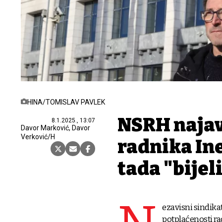
HINA/TOMISLAV PAVLEK
NSRH najav
8.1.2025., 13:07
Davor Marković, Davor
Verković/H
radnika Ine 
tada "bijel
ezavisni sindika
potplaćenosti ra