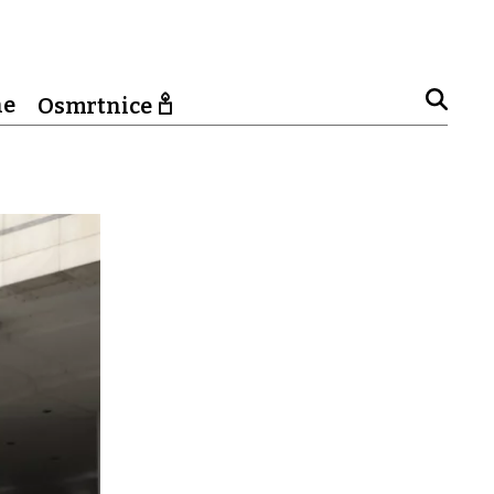
ne
Osmrtnice