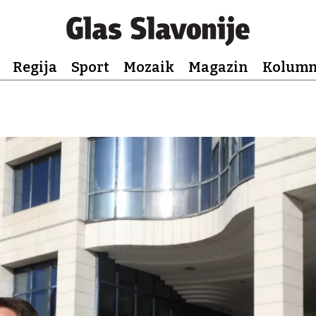
Regija
Sport
Mozaik
Magazin
Kolum