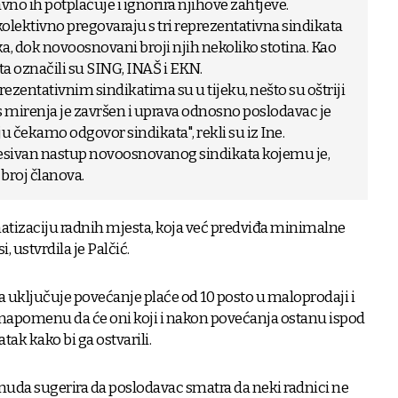
vno ih potplaćuje i ignorira njihove zahtjeve.
kolektivno pregovaraju s tri reprezentativna sindikata
ka, dok novoosnovani broji njih nekoliko stotina. Kao
ta označili su SING, INAŠ i EKN.
rezentativnim sindikatima su u tijeku, nešto su oštriji
s mirenja je završen i uprava odnosno poslodavac je
 čekamo odgovor sindikata", rekli su iz Ine.
esivan nastup novoosnovanog sindikata kojemu je,
 broj članova.
matizaciju radnih mjesta, koja već predviđa minimalne
, ustvrdila je Palčić.
uključuje povećanje plaće od 10 posto u maloprodaji i
uz napomenu da će oni koji i nakon povećanja ostanu ispod
ak kako bi ga ostvarili.
nuda sugerira da poslodavac smatra da neki radnici ne