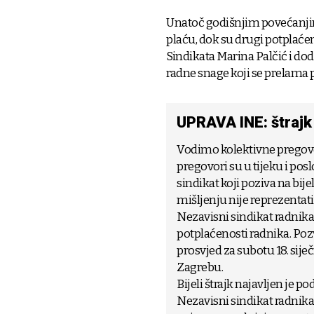
Unatoč godišnjim povećanjim
plaću, dok su drugi potplaćen
Sindikata Marina Palčić i do
radne snage koji se prelama p
UPRAVA INE: štrajk
Vodimo kolektivne pregovo
pregovori su u tijeku i po
sindikat koji poziva na bij
mišljenju nije reprezentativ
Nezavisni sindikat radnika 
potplaćenosti radnika. Pozva
prosvjed za subotu 18. sije
Zagrebu.
Bijeli štrajk najavljen je p
Nezavisni sindikat radnika