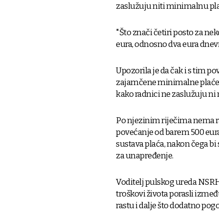
zaslužuju niti minimalnu pl
"Što znači četiri posto za nek
eura, odnosno dva eura dnevno
Upozorila je da čak i s tim 
zajamčene minimalne plaće t
kako radnici ne zaslužuju n
Po njezinim riječima nema r
povećanje od barem 500 eura,
sustava plaća, nakon čega bi se
za unapređenje.
Voditelj pulskog ureda NSRH 
troškovi života porasli izmeđ
rastu i dalje što dodatno pog