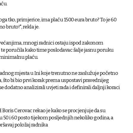
aću.
oga tko, primjerice, ima plaću 1500 eura bruto? To je 60
 bruto!", rekla je.
povećanjima, mnogi radnici ostaju ispod zakonom
e poručila kako time poslodavac šalje jasnu poruku
i minimalnu plaću.
adnog mjesta u Ini koje trenutno ne zaslužuje početno
 što bi bio prvi korak prema uspostavi pravednijeg
 dodatno analizirali uvjeti rada i definirali daljnji koraci
Boris Cerovac rekao je kako se procjenjuje da su
u 50 i 60 posto tijekom posljednjih nekoliko godina, a
oršavaj položaj radnika