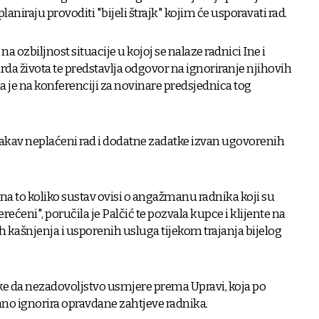
planiraju provoditi "bijeli štrajk" kojim će usporavati rad.
 ozbiljnost situacije u kojoj se nalaze radnici Ine i
da života te predstavlja odgovor na ignoriranje njihovih
la je na konferenciji za novinare predsjednica tog
 kakav neplaćeni rad i dodatne zadatke izvan ugovorenih
ti na to koliko sustav ovisi o angažmanu radnika koji su
ećeni", poručila je Palčić te pozvala kupce i klijente na
kašnjenja i usporenih usluga tijekom trajanja bijelog
ke da nezadovoljstvo usmjere prema Upravi, koja po
no ignorira opravdane zahtjeve radnika.