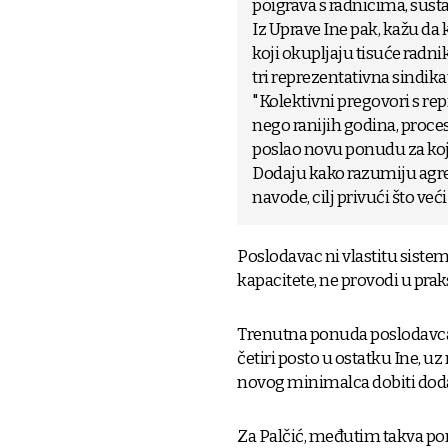
poigrava s radnicima, susta
Iz Uprave Ine pak, kažu da 
koji okupljaju tisuće radni
tri reprezentativna sindika
"Kolektivni pregovori s rep
nego ranijih godina, proce
poslao novu ponudu za koju
Dodaju kako razumiju agr
navode, cilj privući što veći
Poslodavac ni vlastitu siste
kapacitete, ne provodi u praksi
Trenutna ponuda poslodavca 
četiri posto u ostatku Ine, 
novog minimalca dobiti dodat
Za Palčić, međutim takva po