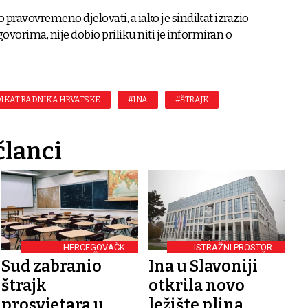
o pravovremeno djelovati, a iako je sindikat izrazio
vorima, nije dobio priliku niti je informiran o
DIKAT RADNIKA HRVATSKE
#INA
#ŠTRAJK
članci
HERCEGOVAČKO-
ISTRAŽNI PROSTOR U
NERETVANSKA ŽUPANIJA
VIROVITIČKO-
Sud zabranio
Ina u Slavoniji
PODRAVSKOJ ŽUPANIJI
štrajk
otkrila novo
prosvjetara u
ležište plina