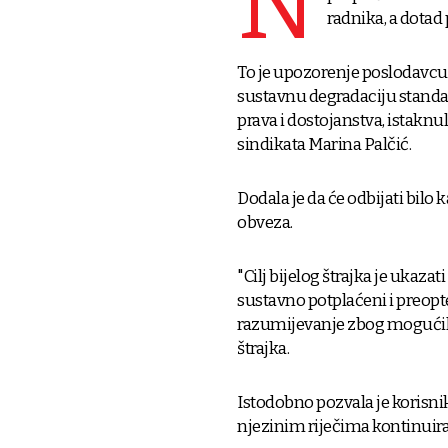
N
radnika, a dotad 
To je upozorenje poslodavcu na
sustavnu degradaciju standar
prava i dostojanstva, istaknu
sindikata Marina Palčić.
Dodala je da će odbijati bilo
obveza.
"Cilj bijelog štrajka je ukaza
sustavno potplaćeni i preopter
razumijevanje zbog mogućih 
štrajka.
Istodobno pozvala je korisni
njezinim riječima kontinuira