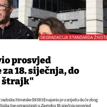
DEGRADACIJA STANDARDA ŽIVOT
io prosvjed
za 18. siječnja, do
i štrajk"
t radnika Hrvatske (NSRH) najavio je u srijedu da će zbog
dnika Ine organizirati u Zagrebu 18. siječnja prosvjed